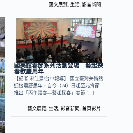
。
藝文展覽
,
生活
,
影音新聞
國美館春節系列活動登場 藝起探
春歡慶馬年
【記者 宋佳景/台中報導】 國立臺灣美術館
迎接農曆馬年，自今（24）日起至元宵節
推出「丙午躍春—藝起探春」春節 […]
藝文展覽
,
生活
,
影音新聞
,
首頁影片