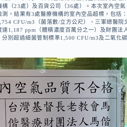
構（23處）及百貨公司（36處）。本次室內空氣
檢測，結果有3處醫療機構的室內空品超標，包括
54 CFU/m3（菌落數/立方公尺）、三軍總醫院
1,187 ppm（體積濃度百萬分之一）及財團法
 ，分別超過細菌管制標準1,500 CFU/m3及二氧化