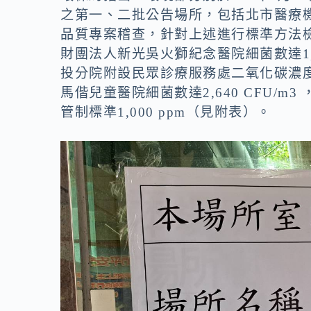
之第一、二批公告場所，包括北市醫療機
品質專案稽查，針對上述進行標準方法
財團法人新光吳火獅紀念醫院細菌數達1,7
投分院附設民眾診療服務處二氧化碳濃度達
馬偕兒童醫院細菌數達2,640 CFU/m3
管制標準1,000 ppm（見附表）。