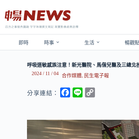
即時
時事
生活
暢觀
呼吸道敏感族注意！新光醫院、馬偕兒醫及三總北投
2024 / 11 / 04
合作媒體
,
民生電子報
F
Li
C
分享連結：
ac
n
o
e
e
p
b
y
o
Li