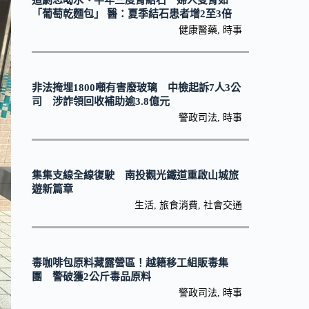
追劇忘喝水、半年三度腎結石 婦人雙腎如
「葡萄乾麵包」 醫：夏季結石患者增2至3倍
健康醫藥
,
時事
非法掩埋1800噸有害廢玻璃 中檢起訴7人3公
司 涉詐領回收補助逾3.8億元
警政司法
,
時事
集集支線全線復駛 南投觀光鐵道重啟山城旅
遊新篇章
生活
,
旅食消費
,
社會交通
毒咖啡包原料藏露營區！越籍移工組販毒集
團 警破獲2公斤毒品原料
警政司法
,
時事