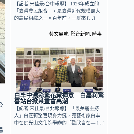
【記者 宋佳景/台中報導】 1926年成立的
「臺灣農民組合」，是臺灣近代規模最大
的農民組織之一。百年前，一群來 […]
藝文展覽
,
影音新聞
,
時事
白丰中濃彩繁花藏禪意 白嘉莉驚
喜站台掀茶畫會高潮
公
【記者 宋佳景/台北報導】 「最美麗主持
3
人」白嘉莉驚喜現身力挺，讓藝術家白丰
）
中在佛光山文化院舉辦的「歡欣自在— […]
場