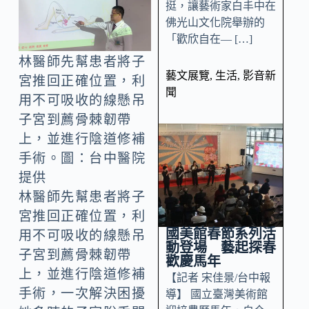
挺，讓藝術家白丰中在
佛光山文化院舉辦的
「歡欣自在— […]
林醫師先幫患者將子
藝文展覽
,
生活
,
影音新
宮推回正確位置，利
聞
用不可吸收的線懸吊
子宮到薦骨棘韌帶
上，並進行陰道修補
手術。圖：台中醫院
提供
林醫師先幫患者將子
宮推回正確位置，利
國美館春節系列活
用不可吸收的線懸吊
動登場 藝起探春
子宮到薦骨棘韌帶
歡慶馬年
上，並進行陰道修補
【記者 宋佳景/台中報
手術，一次解決困擾
導】 國立臺灣美術館