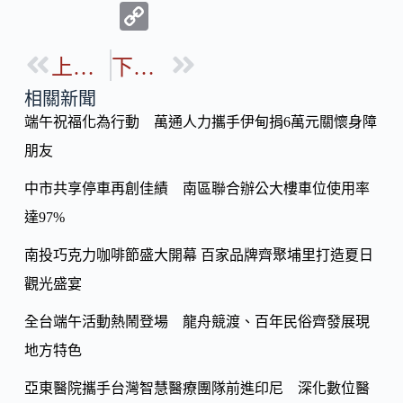
ac
n
C
e
e
o
b
上一篇
下一篇
p
o
y
相關新聞
o
端午祝福化為行動 萬通人力攜手伊甸捐6萬元關懷身障
Li
k
朋友
n
k
中市共享停車再創佳績 南區聯合辦公大樓車位使用率
達97%
南投巧克力咖啡節盛大開幕 百家品牌齊聚埔里打造夏日
觀光盛宴
全台端午活動熱鬧登場 龍舟競渡、百年民俗齊發展現
地方特色
亞東醫院攜手台灣智慧醫療團隊前進印尼 深化數位醫