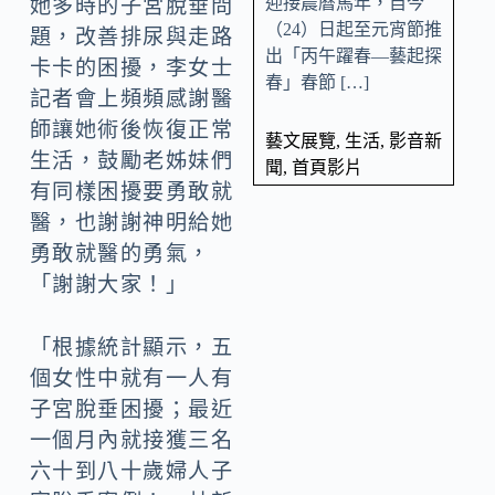
迎接農曆馬年，自今
她多時的子宮脫垂問
（24）日起至元宵節推
題，改善排尿與走路
出「丙午躍春—藝起探
卡卡的困擾，李女士
春」春節 […]
記者會上頻頻感謝醫
師讓她術後恢復正常
藝文展覽
,
生活
,
影音新
生活，鼓勵老姊妹們
聞
,
首頁影片
有同樣困擾要勇敢就
醫，也謝謝神明給她
勇敢就醫的勇氣，
「謝謝大家！」
「根據統計顯示，五
個女性中就有一人有
子宮脫垂困擾；最近
一個月內就接獲三名
六十到八十歲婦人子