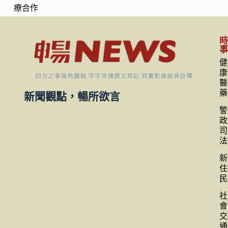
療合作
健
康
醫
藥
新聞觀點，暢所欲言
警
政
司
法
新
住
民
社
會
交
通