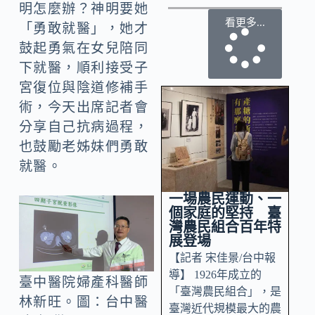
明怎麼辦？神明要她
看更多...
「勇敢就醫」，她才
鼓起勇氣在女兒陪同
下就醫，順利接受子
宮復位與陰道修補手
術，今天出席記者會
分享自己抗病過程，
也鼓勵老姊妹們勇敢
就醫。
一場農民運動、一
個家庭的堅持 臺
灣農民組合百年特
展登場
【記者 宋佳景/台中報
導】 1926年成立的
臺中醫院婦產科醫師
「臺灣農民組合」，是
林新旺。圖：台中醫
臺灣近代規模最大的農