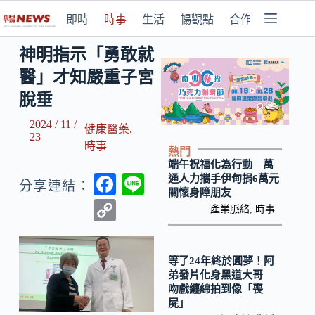
即時
時事
生活
暢觀點
合作媒體
神明指示「勇敢就
醫」才知嚴重子宮
脫垂
2024 / 11 /
健康醫藥
,
23
時事
熱門
端午祝福化為行動 萬
F
Li
通人力攜手伊甸捐6萬元
分享連結：
關懷身障朋友
ac
n
C
產業脈絡
,
時事
e
e
o
b
p
等了24年終於圓夢！阿
o
y
弟發片化身黑道大哥
吻戲纏綿拍到像「喪
o
Li
屍」