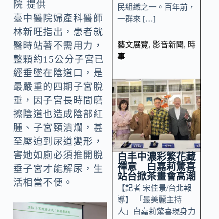
院 提供
民組織之一。百年前，
臺中醫院婦產科醫師
一群來 […]
林新旺指出，患者就
藝文展覽
,
影音新聞
,
時
醫時站著不需用力，
事
整顆約15公分子宮已
經垂墜在陰道口，是
最嚴重的四期子宮脫
垂，因子宮長時間磨
擦陰道也造成陰部紅
腫、子宮頸潰爛，甚
至壓迫到尿道變形，
害她如廁必須推開脫
白丰中濃彩繁花藏
禪意 白嘉莉驚喜
垂子宮才能解尿，生
站台掀茶畫會高潮
活相當不便。
【記者 宋佳景/台北報
導】 「最美麗主持
人」白嘉莉驚喜現身力