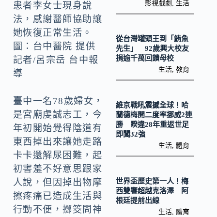
k
n
影視戲劇
,
生活
患者李女士現身說
k
法，感謝醫師協助讓
她恢復正常生活。
從台灣罐頭王到「鮪魚
圖：台中醫院 提供
先生」 92歲興大校友
捐逾千萬回饋母校
記者/呂宗岳 台中報
生活
,
教育
導
臺中一名78歲婦女，
維京戰吼震撼全球！哈
是宮廟虔誠志工，今
蘭德梅開二度率挪威2連
勝 睽違28年重返世足
年初開始覺得陰道有
即闖32強
東西掉出來讓她走路
生活
,
體育
卡卡還解尿困難，起
初害羞不好意思跟家
世界盃歷史第一人！梅
人說，但因掉出物摩
西雙響超越克洛澤 阿
擦疼痛已造成生活與
根廷提前出線
行動不便，擲筊問神
生活
,
體育