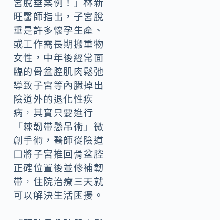
宮脫垂案例！」林新
旺醫師指出，子宮脫
垂是許多懷孕生產、
或工作需長期搬重物
女性，中年後經常面
臨的骨盆腔肌肉鬆弛
導致子宮等內臟掉出
陰道外的退化性疾
病，其實只要進行
「棘韌帶懸吊術」微
創手術，醫師從陰道
口將子宮推回骨盆腔
正確位置後並修補韌
帶，住院治療三天就
可以解決生活困擾。