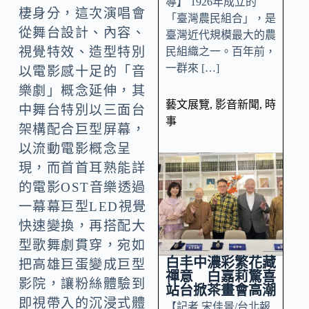
導】 1926年成立的
棲身分，這次演唱會
「臺灣農民組合」，是
從舞台設計、內容、
臺灣近代規模最大的農
視覺特效、造型特別
民組織之一。百年前，
一群來 […]
以電影感十足的「音
樂劇」概念延伸，其
藝文展覽
,
影音新聞
,
時
中舞台特別以三面台
事
架構配合巨型屏幕，
以流動電影概念呈
現，而首首耳熟能詳
的電影OST音樂透過
一幕幕巨型LED視覺
快速變換，再搭配大
型歌舞劇貫穿，宛如
白丰中濃彩繁花藏
把高雄巨蛋變成巨型
禪意 白嘉莉驚喜
影院，讓粉絲體驗到
站台掀茶畫會高潮
即視帶入的沉浸式體
【記者 宋佳景/台北報