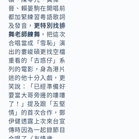
晉、賴晏駒在開唱前
都加緊練習粵語歌詞
及發音，
更特別找排
舞老師練舞
，把這次
合唱當成「雪恥」演
出的婁峻碩更找空檔
重看的「古惑仔」系
列的電影，身為港片
迷的他十分入戲，更
笑說：「已經準備好
要當大哥旁邊的嘍嘍
了！」提及跟「五堅
情」的首次合作，鄭
伊健透露上次來台宣
傳時因為一起錄節目
合唱了〈友情歲