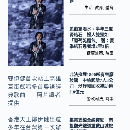
o
Li
夢
生活
,
教育
,
體育
k
n
k
追劇忘喝水、半年三度
腎結石 婦人雙腎如
「葡萄乾麵包」 醫：夏
季結石患者增2至3倍
健康醫藥
,
時事
非法掩埋1800噸有害廢
鄭伊健首次站上高雄
玻璃 中檢起訴7人3公
巨蛋獻唱多首粵語經
司 涉詐領回收補助逾
3.8億元
典歌曲 照片讀者
警政司法
,
時事
提供
香港天王鄭伊健出道
集集支線全線復駛 南
投觀光鐵道重啟山城旅
多年在台灣第一次辦