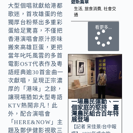
遊新篇章
大型個唱就獻給港都
生活
,
旅食消費
,
社會交
歌迷，首攻雄蛋的他
通
獨厚台粉祭出多重彩
看更多...
蛋給足驚喜，不僅把
香港演唱會原汁原味
搬來高雄巨蛋，更把
當年叱吒風雲的多首
電影OST代表作及粵
語經典逾30首金曲一
次獻唱，呈現正宗濃
厚的「港味」之餘，
讓現場猶如大型粵語
一場農民運動、一
KTV熱鬧非凡！此
個家庭的堅持 臺
灣農民組合百年特
外，配合演唱會
展登場
「HERE&NOW」主
【記者 宋佳景/台中報
題及鄭伊健影視歌三