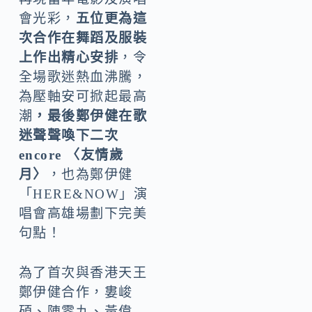
會光彩，
五位更為這
次合作在舞蹈及服裝
上作出精心安排
，令
全場歌迷熱血沸騰，
為壓軸安可掀起最高
潮
，
最後鄭伊健在歌
迷聲聲喚下二次
encore 〈友情歲
月〉
，也為鄭伊健
「HERE&NOW」演
唱會高雄場劃下完美
句點！
為了首次與香港天王
鄭伊健合作，婁峻
碩、陳零九、黃偉