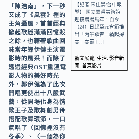
【記者 宋佳景/台中報
「陳浩南」，下一秒
導】 國立臺灣美術館
又成了《風雲》裡的
迎接農曆馬年，自今
主角聶風，首首經典
（24）日起至元宵節推
掀起歌迷滿滿回憶殺
出「丙午躍春—藝起探
之餘，也藉著歌曲回
春」春節 […]
味當年鄭伊健主演電
影時的風采！而除了
藝文展覽
,
生活
,
影音新
聞
,
首頁影片
透過經典OST重溫電
影人物的美好時光
外，鄭伊健為了此次
開唱更使出十八般武
藝，從開場化身為情
歌王子及歌舞劇男伶
搭配歌舞環節，一口
氣唱了〈回憶裡沒有
冬季〉、〈
㇐
個為你