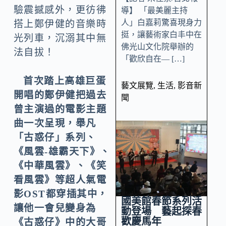
驗震撼感外，更彷彿
導】 「最美麗主持
人」白嘉莉驚喜現身力
搭上鄭伊健的音樂時
挺，讓藝術家白丰中在
光列車，沉溺其中無
佛光山文化院舉辦的
法自拔！
「歡欣自在— […]
首次踏上高雄巨蛋
藝文展覽
,
生活
,
影音新
開唱的鄭伊健把過去
聞
曾主演過的電影主題
曲一次呈現，舉凡
「古惑仔」系列、
《風雲-雄霸天下》、
《中華風雲》、《笑
看風雲》等超人氣電
影OST都穿插其中，
國美館春節系列活
讓他一會兒變身為
動登場 藝起探春
歡慶馬年
《古惑仔》中的大哥