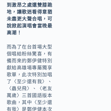
到激昂之處還雙膝跪
地，讓歌迷看得意猶
未盡更大聲合唱，可
說掀起演唱會當晚最
高潮！
而為了在台首場大型
個唱給粉絲驚喜，有
備而來的鄭伊健特別
獻給高雄場專屬獨享
歌單，此次特別加唱
了〈至少還有我〉、
〈蟲兒飛〉、〈老友
萬歲〉三首國語版本
歌曲，其中〈至少還
有我〉是鄭伊健本次