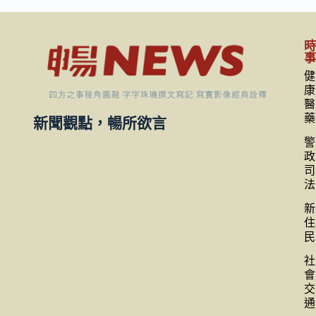
健
康
醫
藥
新聞觀點，暢所欲言
警
政
司
法
新
住
民
社
會
交
通