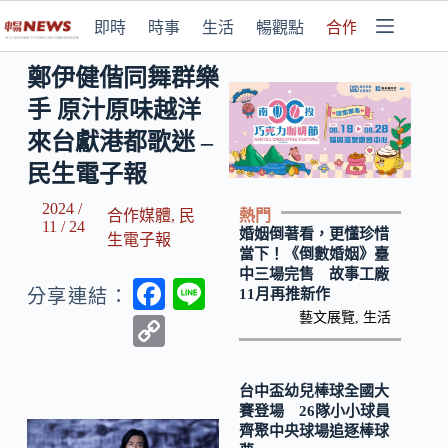
即時
時事
生活
暢觀點
合作媒體
鄭伊健偕同舞群樂
手 原汁原味越洋
來台獻港都歌迷 –
民生電子報
2024 /
熱門
合作媒體
,
民
11 / 24
婚姻倒著看，更懂珍惜
生電子報
當下！《倒數婚姻》臺
中三場完售 故事工廠
F
Li
11月再推新作
分享連結：
ac
n
藝文展覽
,
生活
C
e
e
o
b
p
台中盃幼兒棒球全國大
賽登場 26隊小小球員
o
y
齊聚中央球場追逐棒球