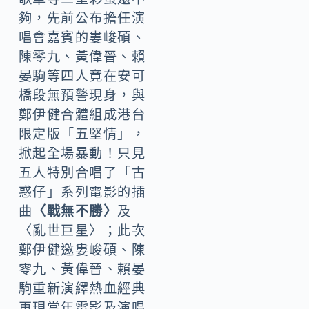
夠，先前公布擔任演
唱會嘉賓的婁峻碩、
陳零九、黃偉晉、賴
晏駒等四人竟在安可
橋段無預警現身，與
鄭伊健合體組成港台
限定版「五堅情」，
掀起全場暴動！只見
五人特別合唱了「古
惑仔」系列電影的插
曲
〈戰無不勝〉
及
〈亂世巨星〉；此次
鄭伊健邀婁峻碩、陳
零九、黃偉晉、賴晏
駒重新演繹熱血經典
再現當年電影及演唱