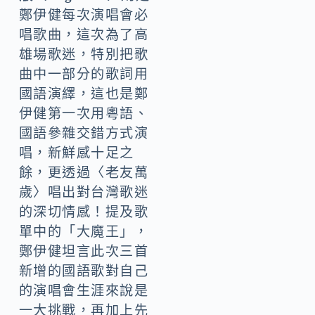
鄭伊健每次演唱會必
唱歌曲，這次為了高
雄場歌迷，特別把歌
曲中一部分的歌詞用
國語演繹，這也是鄭
伊健第一次用粵語、
國語參雜交錯方式演
唱，新鮮感十足之
餘，更透過〈老友萬
歲〉唱出對台灣歌迷
的深切情感！提及歌
單中的「大魔王」，
鄭伊健坦言此次三首
新增的國語歌對自己
的演唱會生涯來說是
一大挑戰，再加上先