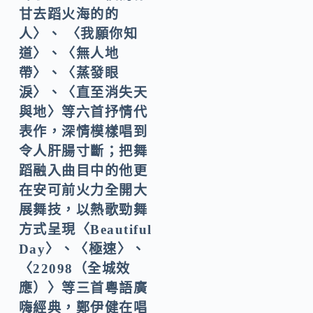
甘去蹈火海的的
人〉、 〈我願你知
道〉、〈無人地
帶〉、〈蒸發眼
淚〉、〈直至消失天
與地〉等六首抒情代
表作，深情模樣唱到
令人肝腸寸斷；把舞
蹈融入曲目中的他更
在安可前火力全開大
展舞技，以熱歌勁舞
方式呈現〈Beautiful
Day〉、〈極速〉、
〈22098（全城效
應）〉等三首粵語廣
嗨經典，鄭伊健在唱