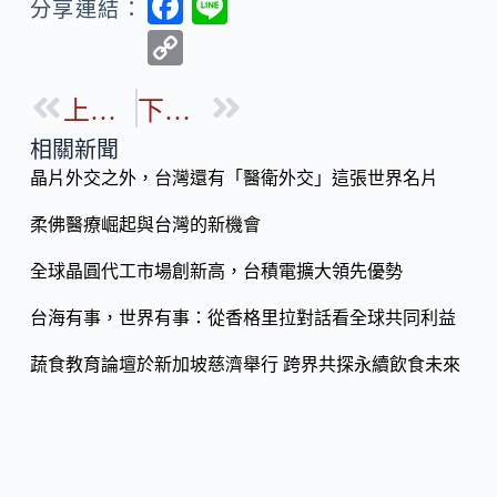
F
Li
分享連結：
ac
n
C
e
e
o
b
上一篇
下一篇
p
o
y
相關新聞
o
晶片外交之外，台灣還有「醫衛外交」這張世界名片
Li
k
n
柔佛醫療崛起與台灣的新機會
k
全球晶圓代工市場創新高，台積電擴大領先優勢
台海有事，世界有事：從香格里拉對話看全球共同利益
蔬食教育論壇於新加坡慈濟舉行 跨界共探永續飲食未來