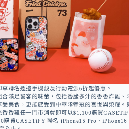
即享聯名週邊手機殼及行動電源6折起優惠。
組合滿足饕客的味蕾，包括香脆多汁的香香炸雞、
享受美食，更能感受到中華隊奪冠的喜悅與榮耀。
雞任一門市消費即可以$1,100購買CASETiF
買CASETiFY 聯名 iPhone15 Pro、iPhone16
售完為止。