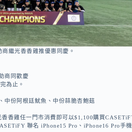
助商繼光香香雞推優惠同慶。
助商同歡慶
售完為止。
、中份阿根廷魷魚、中份蒜脆杏鮑菇
香雞任一門市消費即可以$1,100購買CASETiF
iFY 聯名 iPhone15 Pro、iPhone16 Pro手