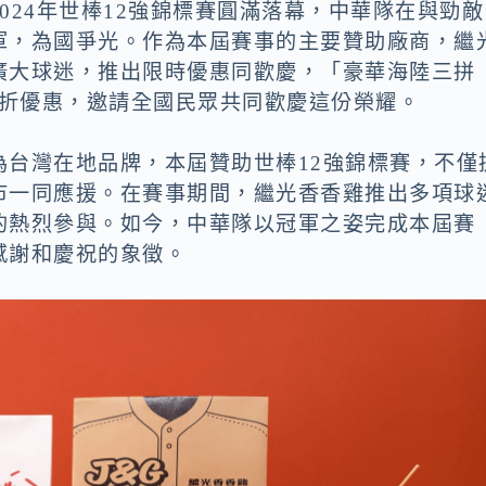
024年世棒12強錦標賽圓滿落幕，中華隊在與勁敵
軍，為國爭光。作為本屆賽事的主要贊助廠商，繼
廣大球迷，推出限時優惠同歡慶，「豪華海陸三拼
88折優惠，邀請全國民眾共同歡慶這份榮耀。
為台灣在地品牌，本屆贊助世棒12強錦標賽，不僅
市一同應援。在賽事期間，繼光香香雞推出多項球
的熱烈參與。如今，中華隊以冠軍之姿完成本屆賽
感謝和慶祝的象徵。