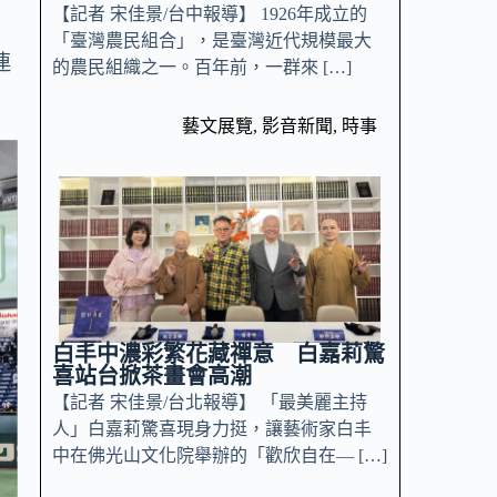
【記者 宋佳景/台中報導】 1926年成立的
「臺灣農民組合」，是臺灣近代規模最大
連
的農民組織之一。百年前，一群來 […]
藝文展覽
,
影音新聞
,
時事
白丰中濃彩繁花藏禪意 白嘉莉驚
喜站台掀茶畫會高潮
【記者 宋佳景/台北報導】 「最美麗主持
人」白嘉莉驚喜現身力挺，讓藝術家白丰
中在佛光山文化院舉辦的「歡欣自在— […]