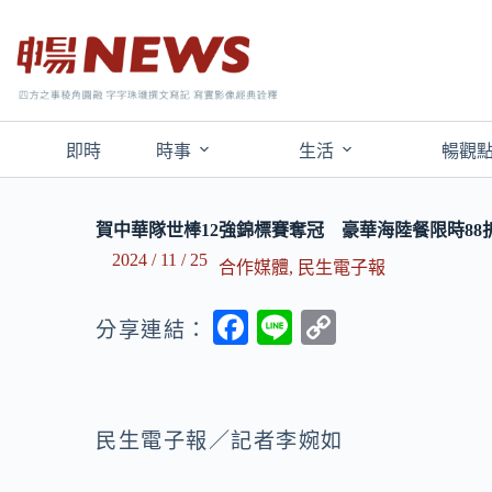
即時
時事
生活
暢觀
賀中華隊世棒12強錦標賽奪冠 豪華海陸餐限時88折
2024 / 11 / 25
合作媒體
,
民生電子報
F
Li
C
分享連結：
ac
n
o
e
e
p
b
y
民生電子報／記者李婉如
o
Li