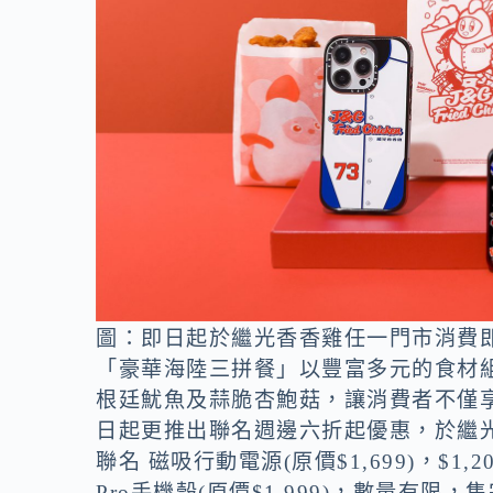
圖：即日起於繼光香香雞任一門市消費
「豪華海陸三拼餐」以豐富多元的食材
根廷魷魚及蒜脆杏鮑菇，讓消費者不僅
日起更推出聯名週邊六折起優惠，於繼光香香
聯名 磁吸行動電源(原價$1,699)，$1,200購
Pro手機殼(原價$1,999)，數量有限，