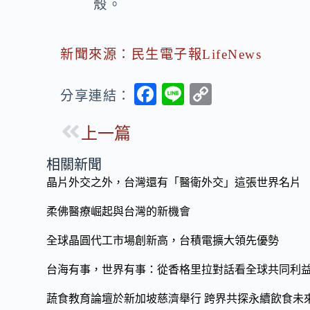
殼。
新聞來源：民生電子報LifeNews
F
Li
C
分享連結：
ac
n
o
上一篇
e
e
p
b
y
相關新聞
o
Li
晶片外交之外，台灣還有「醫衛外交」這張世界名片
o
n
柔佛醫療崛起與台灣的新機會
k
k
全球晶圓代工市場創新高，台積電擴大領先優勢
台海有事，世界有事：從香格里拉對話看全球共同利
蔬食教育論壇於新加坡慈濟舉行 跨界共探永續飲食未