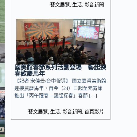
藝文展覽
,
生活
,
影音新聞
國美館春節系列活動登場 藝起探
春歡慶馬年
【記者 宋佳景/台中報導】 國立臺灣美術館
迎接農曆馬年，自今（24）日起至元宵節
推出「丙午躍春—藝起探春」春節 […]
藝文展覽
,
生活
,
影音新聞
,
首頁影片