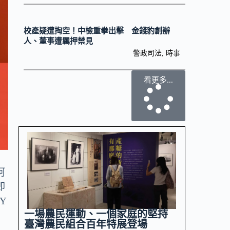
校產疑遭掏空！中檢重拳出擊 金錢豹創辦
人、董事遭羈押禁見
警政司法
,
時事
看更多...
阿
即
Y
一場農民運動、一個家庭的堅持
臺灣農民組合百年特展登場