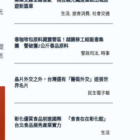
集集支線全線復駛 南投觀光鐵道重啟山城旅
遊新篇章
光
生活
,
旅食消費
,
社會交通
毒咖啡包原料藏露營區！越籍移工組販毒集
團 警破獲2公斤毒品原料
提
警政司法
,
時事
迷
晶片外交之外，台灣還有「醫衛外交」這張世
界名片
民生電子報
彰化優質食品前進國際 「食食在在彰化館」
台北食品展秀產業實力
生活