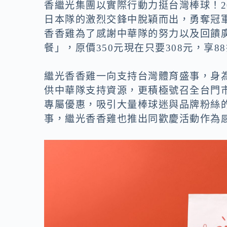
o
n
香繼光集團以實際行動力挺台灣棒球！2
k
k
日本隊的激烈交鋒中脫穎而出，勇奪冠
香香雞為了感謝中華隊的努力以及回饋
餐」，原價350元現在只要308元，享
繼光香香雞一向支持台灣體育盛事，身
供中華隊支持資源，更積極號召全台門
專屬優惠，吸引大量棒球迷與品牌粉絲
事，繼光香香雞也推出同歡慶活動作為