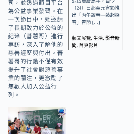
迎接農曆馬年，自今
司，並透過節目平台
（24）日起至元宵節推
為公益事業發聲。在
出「丙午躍春—藝起探
一次節目中，她邀請
春」春節 […]
了長期致力於公益的
紀璋（蕃薯哥）進行
藝文展覽
,
生活
,
影音新
專訪，深入了解他的
聞
,
首頁影片
慈善經歷與付出。蕃
薯哥的行動不僅有效
提升了社會對慈善事
業的關注，更激勵了
無數人加入公益行
列。