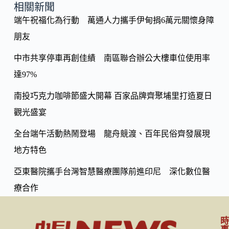
o
y
相關新聞
o
端午祝福化為行動 萬通人力攜手伊甸捐6萬元關懷身障
Li
k
朋友
n
k
中市共享停車再創佳績 南區聯合辦公大樓車位使用率
達97%
南投巧克力咖啡節盛大開幕 百家品牌齊聚埔里打造夏日
觀光盛宴
全台端午活動熱鬧登場 龍舟競渡、百年民俗齊發展現
地方特色
亞東醫院攜手台灣智慧醫療團隊前進印尼 深化數位醫
療合作