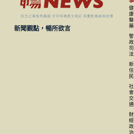
健
康
醫
藥
新聞觀點，暢所欲言
警
政
司
法
新
住
民
社
會
交
通
財
經
政
治