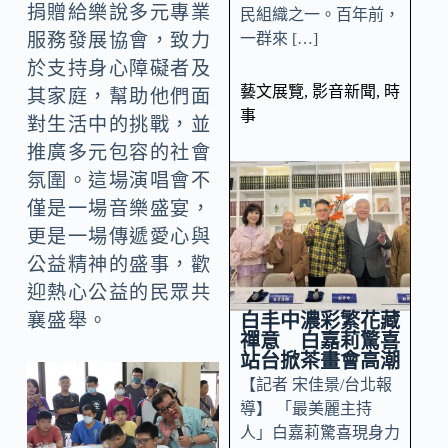
捐贈給樂說多元專業
民組織之一。百年前，
一群來 […]
服務發展協會，致力
於支持身心障礙者及
藝文展覽
,
影音新聞
,
時
其家庭，幫助他們面
事
對生活中的挑戰，並
推廣多元包容的社會
氛圍。這場演唱會不
僅是一場音樂盛宴，
更是一場傳遞愛心與
公益精神的盛事，歡
迎熱心公益的民眾共
白丰中濃彩繁花藏
襄盛舉。
禪意 白嘉莉驚喜
站台掀茶畫會高潮
【記者 宋佳景/台北報
導】 「最美麗主持
人」白嘉莉驚喜現身力