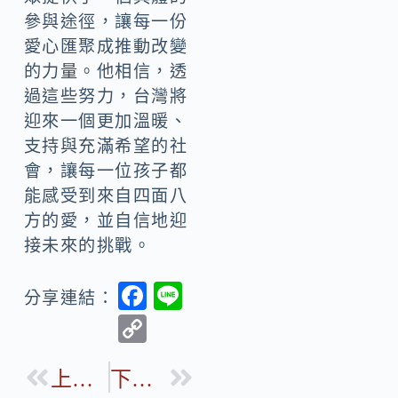
參與途徑，讓每一份
愛心匯聚成推動改變
的力量。他相信，透
過這些努力，台灣將
迎來一個更加溫暖、
支持與充滿希望的社
會，讓每一位孩子都
能感受到來自四面八
方的愛，並自信地迎
接未來的挑戰。
F
Li
分享連結：
ac
n
C
e
e
o
b
上一篇
下一篇
p