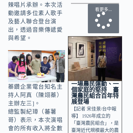
辣唱片承辦。本次活
看更多...
動邀請多位素人歌手
及藝人聯合登台演
出，透過音樂傳遞愛
與希望。
一場農民運動、一
蓁鑽企業電台知名主
個家庭的堅持 臺
持人阿真（陳翊蓁）
灣農民組合百年特
展登場
主辦左三]。
【記者 宋佳景/台中報
總監製紀璋（蕃薯
導】 1926年成立的
哥）表示，本次演唱
「臺灣農民組合」，是
會的所有收入將全數
臺灣近代規模最大的農