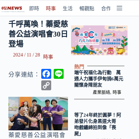
即時
時事
生活
暢觀點
合作媒體
千呼萬喚！蓁愛慈
善公益演唱會30日
登場
2024 / 11 / 28
時事
熱門
F
Li
端午祝福化為行動 萬
分享連結：
通人力攜手伊甸捐6萬元
ac
n
C
關懷身障朋友
e
e
o
產業脈絡
,
時事
b
p
o
y
等了24年終於圓夢！阿
o
弟發片化身黑道大哥
Li
吻戲纏綿拍到像「喪
k
n
屍」
蓁愛慈善公益演唱會