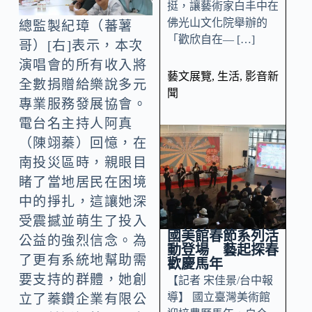
挺，讓藝術家白丰中在
佛光山文化院舉辦的
總監製紀璋（蕃薯
「歡欣自在— […]
哥）[右]表示，本次
演唱會的所有收入將
藝文展覽
,
生活
,
影音新
全數捐贈給樂說多元
聞
專業服務發展協會。
電台名主持人阿真
（陳翊蓁）回憶，在
南投災區時，親眼目
睹了當地居民在困境
中的掙扎，這讓她深
受震撼並萌生了投入
國美館春節系列活
公益的強烈信念。為
動登場 藝起探春
了更有系統地幫助需
歡慶馬年
要支持的群體，她創
【記者 宋佳景/台中報
導】 國立臺灣美術館
立了蓁鑽企業有限公