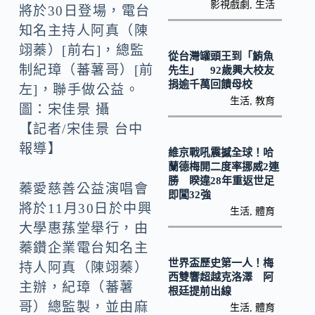
影視戲劇
,
生活
k
將於30日登場，電台
知名主持人阿真（陳
翊蓁）[前右]，總監
從台灣罐頭王到「鮪魚
制紀璋（蕃薯哥）[前
先生」 92歲興大校友
捐逾千萬回饋母校
左]，聯手做公益。
生活
,
教育
圖：宋佳景 攝
【記者/宋佳景 台中
報導】
維京戰吼震撼全球！哈
蘭德梅開二度率挪威2連
勝 睽違28年重返世足
蓁愛慈善公益演唱會
即闖32強
將於11月30日於中興
生活
,
體育
大學惠蓀堂舉行，由
蓁鑽企業電台知名主
世界盃歷史第一人！梅
持人阿真（陳翊蓁）
西雙響超越克洛澤 阿
主辦，紀璋（蕃薯
根廷提前出線
哥）總監製，並由麻
生活
,
體育