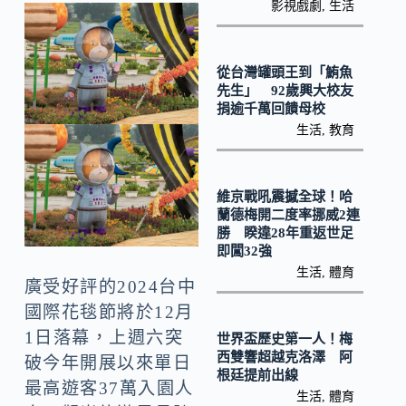
o
y
影視戲劇
,
生活
o
Li
k
n
從台灣罐頭王到「鮪魚
k
先生」 92歲興大校友
捐逾千萬回饋母校
生活
,
教育
維京戰吼震撼全球！哈
蘭德梅開二度率挪威2連
勝 睽違28年重返世足
即闖32強
生活
,
體育
廣受好評的2024台中
國際花毯節將於12月
1日落幕，上週六突
世界盃歷史第一人！梅
西雙響超越克洛澤 阿
破今年開展以來單日
根廷提前出線
最高遊客37萬入園人
生活
,
體育