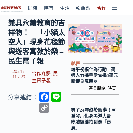
即時
時事
生活
暢觀點
合作媒體
兼具永續教育的吉
祥物！ 「小貓太
空人」現身花毯節
與遊客寓教於樂 –
民生電子報
熱門
端午祝福化為行動 萬
2024 /
合作媒體
,
民
通人力攜手伊甸捐6萬元
11 / 29
生電子報
關懷身障朋友
產業脈絡
,
時事
F
Li
分享連結：
ac
n
C
等了24年終於圓夢！阿
e
e
o
弟發片化身黑道大哥
吻戲纏綿拍到像「喪
b
p
屍」