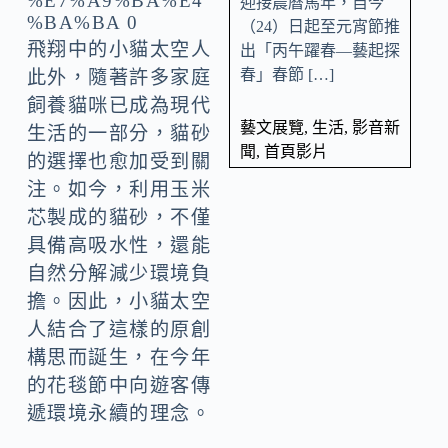
迎接農曆馬年，自今
（24）日起至元宵節推
飛翔中的小貓太空人
出「丙午躍春—藝起探
春」春節 […]
此外，隨著許多家庭
飼養貓咪已成為現代
藝文展覽
,
生活
,
影音新
生活的一部分，貓砂
聞
,
首頁影片
的選擇也愈加受到關
注。如今，利用玉米
芯製成的貓砂，不僅
具備高吸水性，還能
自然分解減少環境負
擔。因此，小貓太空
人結合了這樣的原創
構思而誕生，在今年
的花毯節中向遊客傳
遞環境永續的理念。