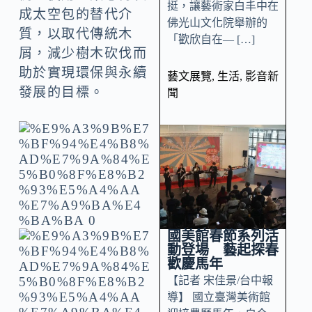
挺，讓藝術家白丰中在
成太空包的替代介
佛光山文化院舉辦的
質，以取代傳統木
「歡欣自在— […]
屑，減少樹木砍伐而
助於實現環保與永續
藝文展覽
,
生活
,
影音新
發展的目標。
聞
國美館春節系列活
動登場 藝起探春
歡慶馬年
【記者 宋佳景/台中報
導】 國立臺灣美術館