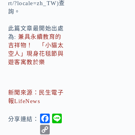
rt/?locale=zh_TW)查
詢。
此篇文章最開始出處
為:
兼具永續教育的
吉祥物！ 「小貓太
空人」現身花毯節與
遊客寓教於樂
新聞來源：民生電子
報LifeNews
F
Li
分享連結：
ac
n
C