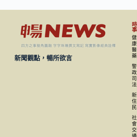
健
康
醫
藥
新聞觀點，暢所欲言
警
政
司
法
新
住
民
社
會
交
通