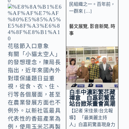
民組織之一。百年前，
一群來 […]
藝文展覽
,
影音新聞
,
時
事
花毯節入口意象
有關「小貓太空人」
的發想理念，陳局長
指出，近年來國內外
對環保議題日益重
視，從食、衣、住、
白丰中濃彩繁花藏
行等各個層面，甚至
禪意 白嘉莉驚喜
在農業發展方面也不
站台掀茶畫會高潮
例外。以新社區最具
【記者 宋佳景/台北報
導】 「最美麗主持
代表性的香菇產業為
人」白嘉莉驚喜現身力
例，使用玉米芯再製