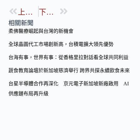
e
e
o
b
上一篇
下一篇
p
o
y
相關新聞
o
柔佛醫療崛起與台灣的新機會
Li
k
n
全球晶圓代工市場創新高，台積電擴大領先優勢
k
台海有事，世界有事：從香格里拉對話看全球共同利益
蔬食教育論壇於新加坡慈濟舉行 跨界共探永續飲食未來
台星半導體合作再深化 京元電子新加坡新廠啟用 AI
供應鏈布局再升級