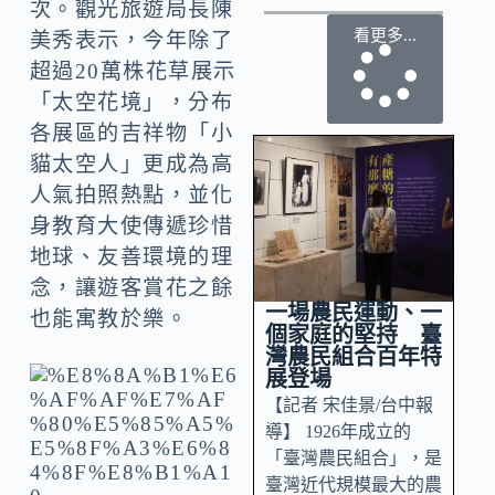
次。觀光旅遊局長陳
看更多...
美秀表示，今年除了
超過20萬株花草展示
「太空花境」，分布
各展區的吉祥物「小
貓太空人」更成為高
人氣拍照熱點，並化
身教育大使傳遞珍惜
地球、友善環境的理
念，讓遊客賞花之餘
一場農民運動、一
也能寓教於樂。
個家庭的堅持 臺
灣農民組合百年特
展登場
【記者 宋佳景/台中報
導】 1926年成立的
「臺灣農民組合」，是
臺灣近代規模最大的農