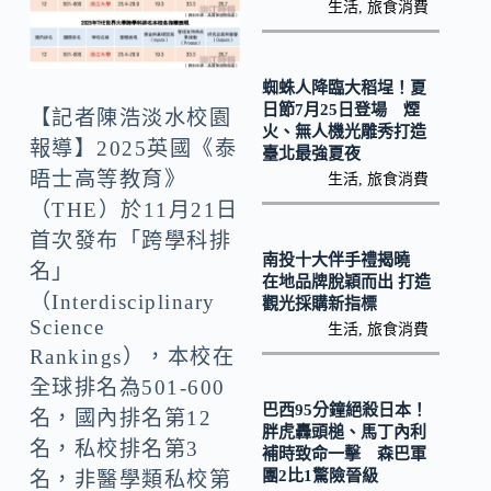
o
Li
生活
,
旅食消費
k
n
k
蜘蛛人降臨大稻埕！夏
日節7月25日登場 煙
【記者陳浩淡水校園
火、無人機光雕秀打造
報導】2025英國《泰
臺北最強夏夜
晤士高等教育》
生活
,
旅食消費
（THE）於11月21日
首次發布「跨學科排
南投十大伴手禮揭曉
名」
在地品牌脫穎而出 打造
（Interdisciplinary
觀光採購新指標
Science
生活
,
旅食消費
Rankings），本校在
全球排名為501-600
巴西95分鐘絕殺日本！
名，國內排名第12
胖虎轟頭槌、馬丁內利
名，私校排名第3
補時致命一擊 森巴軍
團2比1驚險晉級
名，非醫學類私校第