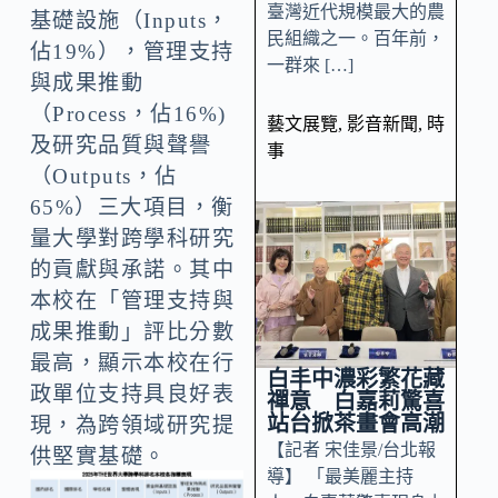
臺灣近代規模最大的農
基礎設施（Inputs，
民組織之一。百年前，
佔19%），管理支持
一群來 […]
與成果推動
（Process，佔16%)
藝文展覽
,
影音新聞
,
時
及研究品質與聲譽
事
（Outputs，佔
65%）三大項目，衡
量大學對跨學科研究
的貢獻與承諾。其中
本校在「管理支持與
成果推動」評比分數
最高，顯示本校在行
白丰中濃彩繁花藏
政單位支持具良好表
禪意 白嘉莉驚喜
站台掀茶畫會高潮
現，為跨領域研究提
【記者 宋佳景/台北報
供堅實基礎。
導】 「最美麗主持