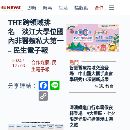
即時
時事
生活
暢觀點
合作媒體
THE跨領域排
名 淡江大學位國
內非醫類私大第一
– 民生電子報
2024 /
熱門
合作媒體
,
民
12 / 03
智慧醫療跨域交流登
生電子報
場 中山醫大攜手產官
學研秀13項創新成果
F
Li
分享連結：
生活
,
教育
ac
n
C
e
e
o
深澳鐵道自行車暑假夜
b
p
騎登場 9大燈區、七夕
限定光影打造浪漫山海
o
y
之旅