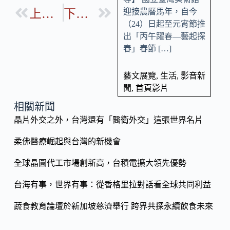
o
b
迎接農曆馬年，自今
上一篇
下一篇
p
（24）日起至元宵節推
o
y
出「丙午躍春—藝起探
o
Li
春」春節 […]
k
n
藝文展覽
,
生活
,
影音新
k
聞
,
首頁影片
相關新聞
晶片外交之外，台灣還有「醫衛外交」這張世界名片
柔佛醫療崛起與台灣的新機會
全球晶圓代工市場創新高，台積電擴大領先優勢
台海有事，世界有事：從香格里拉對話看全球共同利益
蔬食教育論壇於新加坡慈濟舉行 跨界共探永續飲食未來