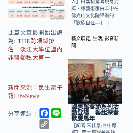
人」白嘉莉驚喜現身力
挺，讓藝術家白丰中在
佛光山文化院舉辦的
「歡欣自在— […]
此篇文章最開始出處
藝文展覽
,
生活
,
影音新
為:
THE跨領域排
聞
名 淡江大學位國內
非醫類私大第一
新聞來源：民生電子
報LifeNews
國美館春節系列活
F
Li
動登場 藝起探春
分享連結：
歡慶馬年
ac
n
C
【記者 宋佳景/台中報
e
e
導】 國立臺灣美術館