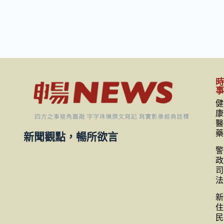
健
康
醫
藥
新聞觀點，暢所欲言
警
政
司
法
新
住
民