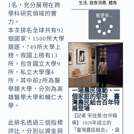
生活
,
旅食消費
,
體育
1名，充分展現在跨
學科研究領域的實
看更多...
力。
本次排名全球共有92
個國家，1500所大學
競逐，749所大學上
榜。我國上榜有13
所，包含國立大學9
所，私立大學僅4
所，其中前2所為醫
學類大學，分別為高
一場農民運動、一
個家庭的堅持 臺
雄醫學大學和輔仁大
灣農民組合百年特
學。
展登場
【記者 宋佳景/台中報
此排名透過三個指標
導】 1926年成立的
「臺灣農民組合」，是
評比，分別以資金與