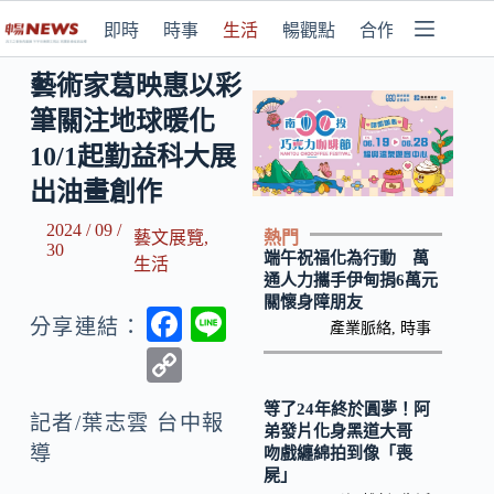
即時
時事
生活
暢觀點
合作媒體
藝術家葛映惠以彩
筆關注地球暖化
10/1起勤益科大展
出油畫創作
2024 / 09 /
熱門
藝文展覽
,
30
端午祝福化為行動 萬
生活
通人力攜手伊甸捐6萬元
關懷身障朋友
F
Li
分享連結：
產業脈絡
,
時事
ac
n
C
e
e
o
等了24年終於圓夢！阿
b
記者/葉志雲 台中報
p
弟發片化身黑道大哥
導
吻戲纏綿拍到像「喪
o
y
屍」