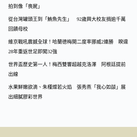
k
拍到像「喪屍」
n
k
從台灣罐頭王到「鮪魚先生」 92歲興大校友捐逾千萬
回饋母校
維京戰吼震撼全球！哈蘭德梅開二度率挪威2連勝 睽違
28年重返世足即闖32強
世界盃歷史第一人！梅西雙響超越克洛澤 阿根廷提前
出線
水果鮮嫩欲滴、朱槿燦若火焰 張秀燕「我心如燄」展
出細膩膠彩世界