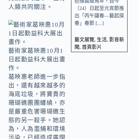
迎接農曆馬年，自今
人類共同關注。
（24）日起至元宵節推
出「丙午躍春—藝起探
春」春節 […]
藝文展覽
,
生活
,
影音新
聞
,
首頁影片
藝術家葛映惠10月1
日起勤益科大展出畫
作。
葛映惠老師進一步指
出，還有越來越多的
海底垃圾，將寶貴的
珊瑚礁團團纏繞，亦
是嚴重危害珊瑚礁生
態的另一殺手。她認
為，人為濫捕和環境
污染，已經造成廣闊