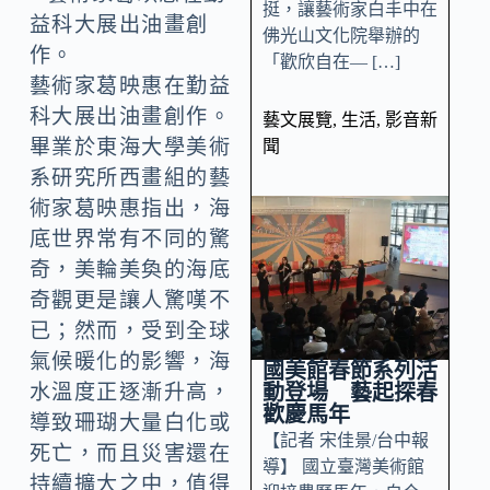
挺，讓藝術家白丰中在
佛光山文化院舉辦的
「歡欣自在— […]
藝術家葛映惠在勤益
科大展出油畫創作。
藝文展覽
,
生活
,
影音新
畢業於東海大學美術
聞
系研究所西畫組的藝
術家葛映惠指出，海
底世界常有不同的驚
奇，美輪美奐的海底
奇觀更是讓人驚嘆不
已；然而，受到全球
氣候暖化的影響，海
國美館春節系列活
動登場 藝起探春
水溫度正逐漸升高，
歡慶馬年
導致珊瑚大量白化或
【記者 宋佳景/台中報
死亡，而且災害還在
導】 國立臺灣美術館
持續擴大之中，值得