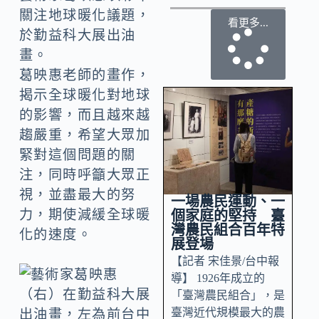
關注地球暖化議題，
看更多...
於勤益科大展出油
畫。
葛映惠老師的畫作，
揭示全球暖化對地球
的影響，而且越來越
趨嚴重，希望大眾加
緊對這個問題的關
注，同時呼籲大眾正
視，並盡最大的努
一場農民運動、一
力，期使減緩全球暖
個家庭的堅持 臺
灣農民組合百年特
化的速度。
展登場
【記者 宋佳景/台中報
導】 1926年成立的
「臺灣農民組合」，是
臺灣近代規模最大的農