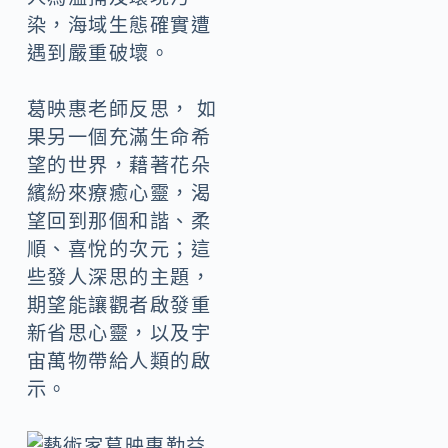
染，海域生態確實遭
遇到嚴重破壞。
葛映惠老師反思， 如
果另一個充滿生命希
望的世界，藉著花朵
繽紛來療癒心靈，渴
望回到那個和諧、柔
順、喜悅的次元；這
些發人深思的主題，
期望能讓觀者啟發重
新省思心靈，以及宇
宙萬物帶給人類的啟
示。