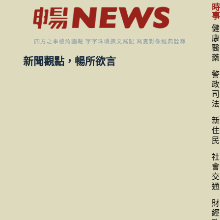
健
康
醫
藥
新聞觀點，暢所欲言
警
政
司
法
新
住
民
社
會
交
通
財
經