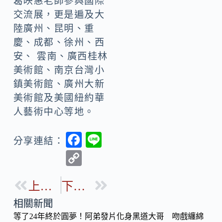
葛映惠老師參與國際
交流展，更是遍及大
陸廣州、昆明、重
慶、成都、徐州、西
安、 雲南、廣西桂林
美術館、南京台灣小
鎮美術館、廣州大新
美術館及美國紐約華
人藝術中心等地。
F
Li
分享連結：
ac
n
C
e
e
o
b
上一篇
下一篇
p
o
y
相關新聞
o
等了24年終於圓夢！阿弟發片化身黑道大哥 吻戲纏綿
Li