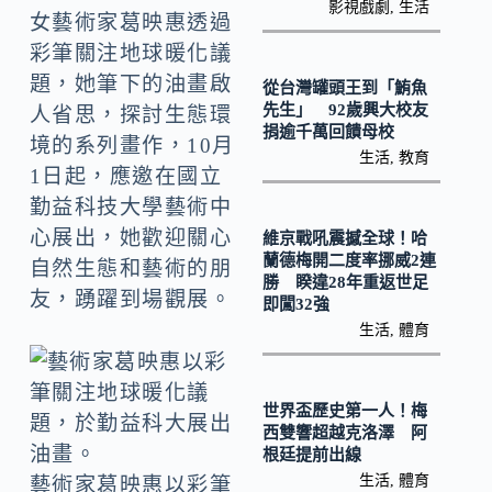
o
Li
影視戲劇
,
生活
女藝術家葛映惠透過
k
n
彩筆關注地球暖化議
k
題，她筆下的油畫啟
從台灣罐頭王到「鮪魚
先生」 92歲興大校友
人省思，探討生態環
捐逾千萬回饋母校
境的系列畫作，10月
生活
,
教育
1日起，應邀在國立
勤益科技大學藝術中
心展出，她歡迎關心
維京戰吼震撼全球！哈
蘭德梅開二度率挪威2連
自然生態和藝術的朋
勝 睽違28年重返世足
友，踴躍到場觀展。
即闖32強
生活
,
體育
世界盃歷史第一人！梅
西雙響超越克洛澤 阿
根廷提前出線
生活
,
體育
藝術家葛映惠以彩筆