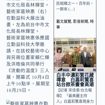
民組織之一。百年前，
一群來 […]
藝術家葛映惠（右）
在勤益科大展出油
藝文展覽
,
影音新聞
,
時
畫，左為前台中市文
事
化局長林輝堂。
藝術家葛映惠係應國
立勤益科技大學邀
請，在該校藝術中心
與另兩位畫家賴仁輝
及洪晧倫共同舉行
《流動的溫度》三人
白丰中濃彩繁花藏
展，開幕式 10月4日
禪意 白嘉莉驚喜
上午10點半，展期至
站台掀茶畫會高潮
10月29日。
【記者 宋佳景/台北報
導】 「最美麗主持
人」白嘉莉驚喜現身力