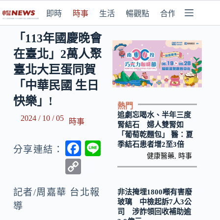
即時
時事
生活
暢觀點
合作媒體
「113年國慶晚會
在臺北」2萬人聚
臺北大巨蛋同賀
「中華民國 生日
快樂」!
熱門
追劇忘喝水、半年三度
2024 / 10 / 05
時事
腎結石 婦人雙腎如
「葡萄乾麵包」 醫：夏
F
Li
季結石患者增2至3倍
分享連結：
健康醫藥
,
時事
ac
n
C
e
e
o
b
記者/周嘉華 台北報
非法掩埋1800噸有害廢
p
玻璃 中檢起訴7人3公
導
o
y
司 涉詐領回收補助逾