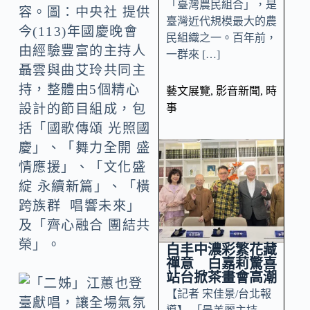
「臺灣農民組合」，是
容。圖：中央社 提供
臺灣近代規模最大的農
今(113)年國慶晚會
民組織之一。百年前，
由經驗豐富的主持人
一群來 […]
聶雲與曲艾玲共同主
持，整體由5個精心
藝文展覽
,
影音新聞
,
時
事
設計的節目組成，包
括「國歌傳頌 光照國
慶」、「舞力全開 盛
情應援」、「文化盛
綻 永續新篇」、「橫
跨族群 唱響未來」
及「齊心融合 團結共
榮」。
白丰中濃彩繁花藏
禪意 白嘉莉驚喜
站台掀茶畫會高潮
【記者 宋佳景/台北報