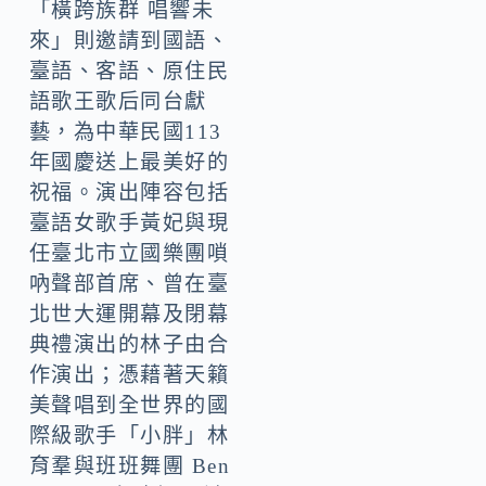
「橫跨族群 唱響未
來」則邀請到國語、
臺語、客語、原住民
語歌王歌后同台獻
藝，為中華民國113
年國慶送上最美好的
祝福。演出陣容包括
臺語女歌手黃妃與現
任臺北市立國樂團嗩
吶聲部首席、曾在臺
北世大運開幕及閉幕
典禮演出的林子由合
作演出；憑藉著天籟
美聲唱到全世界的國
際級歌手「小胖」林
育羣與班班舞團 Ben