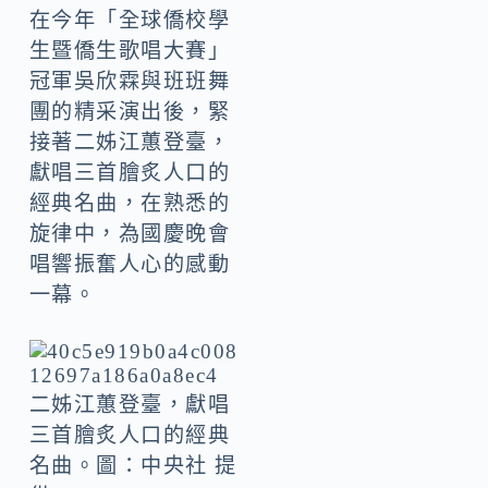
在今年「全球僑校學
生暨僑生歌唱大賽」
冠軍吳欣霖與班班舞
團的精采演出後，緊
接著二姊江蕙登臺，
獻唱三首膾炙人口的
經典名曲，在熟悉的
旋律中，為國慶晚會
唱響振奮人心的感動
一幕。
二姊江蕙登臺，獻唱
三首膾炙人口的經典
名曲。圖：中央社 提