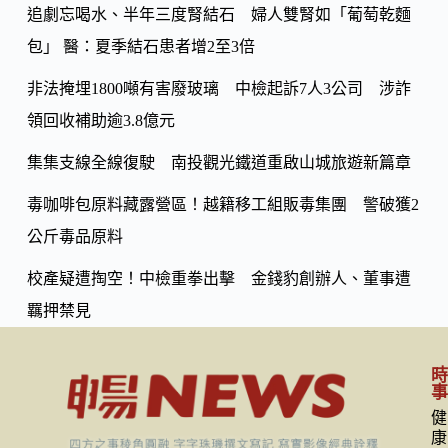
o
追劇忘喝水、半年三度腎結石 婦人雙腎如「葡萄乾麵
Li
k
包」 醫：夏季結石患者增2至3倍
n
k
非法掩埋1800噸有害廢玻璃 中檢起訴7人3公司 涉詐
領回收補助逾3.8億元
集集支線全線復駛 南投觀光鐵道重啟山城旅遊新篇章
毒咖啡包原料藏露營區！越籍移工組販毒集團 警破獲2
公斤毒品原料
校產疑遭掏空！中檢重拳出擊 金錢豹創辦人、董事遭
羈押禁見
健
康