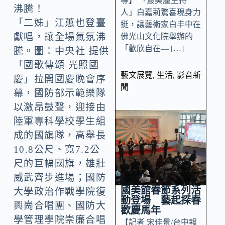
導】 「最美麗主持
人」白嘉莉驚喜現身力
「二姊」江蕙也登臺
挺，讓藝術家白丰中在
獻唱，讓全場氣氛沸
佛光山文化院舉辦的
「歡欣自在— […]
騰。圖：中央社 提供
「國歌傳頌 光照國
藝文展覽
,
生活
,
影音新
慶」拉開國慶晚會序
聞
幕，國防部示範樂隊
以激昂鼓聲，迎接由
陸軍專科學校學生組
成的國旗隊，高舉長
10.8公尺、寬7.2公
尺的巨幅國旗，雄壯
威武齊步進場；國防
國美館春節系列活
大學政治作戰學院復
動登場 藝起探春
興崗合唱團、國防大
歡慶馬年
學管理學院崇廉合唱
【記者 宋佳景/台中報