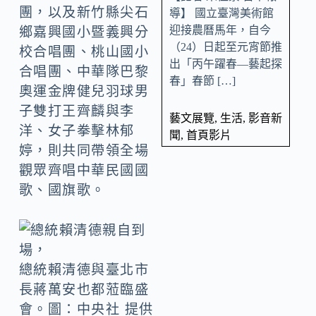
團，以及新竹縣尖石
導】 國立臺灣美術館
迎接農曆馬年，自今
鄉嘉興國小暨義興分
（24）日起至元宵節推
校合唱團、桃山國小
出「丙午躍春—藝起探
合唱團、中華隊巴黎
春」春節 […]
奧運金牌健兒羽球男
子雙打王齊麟與李
藝文展覽
,
生活
,
影音新
洋、女子拳擊林郁
聞
,
首頁影片
婷，則共同帶領全場
觀眾齊唱中華民國國
歌、國旗歌。
總統賴清德與臺北市
長蔣萬安也都蒞臨盛
會。圖：中央社 提供