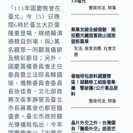
3.8億元
o
Li
「113年國慶晚會在
警政司法
,
時事
k
n
臺北」今（5）日晚
k
間6時於臺北大巨蛋
集集支線全線復駛 南
隆重登場，總統賴清
投觀光鐵道重啟山城旅
德親自到場，與2萬
遊新篇章
生活
,
旅食消費
,
社會交
名觀眾一同觀賞儀節
通
及精彩節目；另外，
國慶籌備委員會主任
委員暨立法院長韓國
毒咖啡包原料藏露營
區！越籍移工組販毒集
瑜、僑務委員會委員
團 警破獲2公斤毒品原
長徐佳青、文化部政
料
務次長李靜慧及臺北
警政司法
,
時事
市長蔣萬安也都蒞臨
盛會。臺北市政府觀
晶片外交之外，台灣還
光傳播局指出，今年
有「醫衛外交」這張世