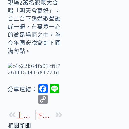
現場2萬名觀眾大合
唱「明天會更好」，
台上台下透過歌聲融
成一體，在萬眾一心
的激昂場面之中，為
今年國慶晚會劃下圓
滿句點。
F
Li
分享連結：
ac
n
C
e
e
o
b
上一篇
下一篇
p
o
y
相關新聞