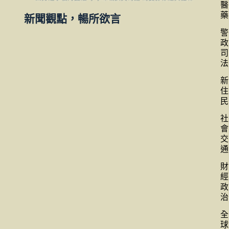
醫
藥
新聞觀點，暢所欲言
警
政
司
法
新
住
民
社
會
交
通
財
經
政
治
全
球