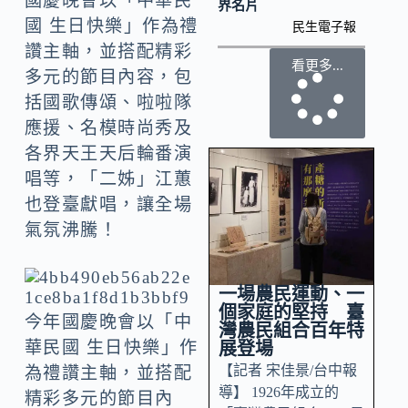
國慶晚會以「中華民
界名片
國 生日快樂」作為禮
民生電子報
讚主軸，並搭配精彩
看更多...
多元的節目內容，包
括國歌傳頌、啦啦隊
應援、名模時尚秀及
各界天王天后輪番演
唱等，「二姊」江蕙
也登臺獻唱，讓全場
氣氛沸騰！
一場農民運動、一
個家庭的堅持 臺
今年國慶晚會以「中
灣農民組合百年特
華民國 生日快樂」作
展登場
【記者 宋佳景/台中報
為禮讚主軸，並搭配
導】 1926年成立的
精彩多元的節目內