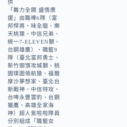
供
「舞力全開 盛情應
援」由職棒6隊（富
邦悍將、味全龍、樂
天桃猿、中信兄弟、
統一7-ELEVEN獅、
台鋼雄鷹）、職籃9
隊（臺北富邦勇士、
新竹御嵿攻城獅、桃
園璞園領航猿、福爾
摩沙夢想家、臺北台
新戰神、中信特攻、
台啤永豐雲豹、台鋼
獵鷹、高雄全家海
神）超人氣啦啦隊員
分別組成「職籃女