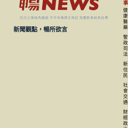
健
康
醫
藥
新聞觀點，暢所欲言
警
政
司
法
新
住
民
社
會
交
通
財
經
政