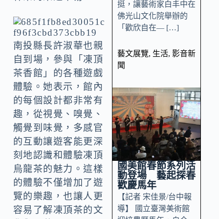
挺，讓藝術家白丰中在
佛光山文化院舉辦的
「歡欣自在— […]
南投縣長許淑華也親
藝文展覽
,
生活
,
影音新
自到場，參與「凍頂
聞
茶香館」的各種遊戲
體驗。她表示，館內
的每個設計都非常有
趣，從視覺、嗅覺、
觸覺到味覺，多感官
的互動讓遊客能更深
刻地認識和體驗凍頂
國美館春節系列活
烏龍茶的魅力。這樣
動登場 藝起探春
的體驗不僅增加了遊
歡慶馬年
覽的樂趣，也讓人更
【記者 宋佳景/台中報
導】 國立臺灣美術館
容易了解凍頂茶的文