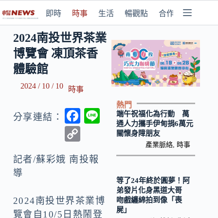
即時
時事
生活
暢觀點
合作媒體
2024南投世界茶業
博覽會 凍頂茶香
體驗館
2024 / 10 / 10
時事
熱門
F
Li
端午祝福化為行動 萬
分享連結：
通人力攜手伊甸捐6萬元
ac
n
C
關懷身障朋友
e
e
o
產業脈絡
,
時事
b
記者/蘇彩娥 南投報
p
導
o
y
等了24年終於圓夢！阿
o
弟發片化身黑道大哥
Li
2024南投世界茶業博
吻戲纏綿拍到像「喪
k
n
屍」
覽會自10/5日熱鬧登