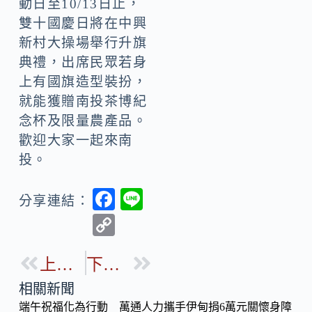
動日至10/13日止，
雙十國慶日將在中興
新村大操場舉行升旗
典禮，出席民眾若身
上有國旗造型裝扮，
就能獲贈南投茶博紀
念杯及限量農產品。
歡迎大家一起來南
投。
F
Li
分享連結：
ac
n
C
e
e
o
b
上一篇
下一篇
p
o
y
相關新聞
o
端午祝福化為行動 萬通人力攜手伊甸捐6萬元關懷身障