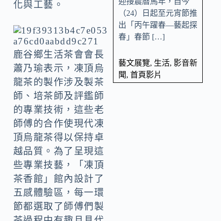
迎接農曆馬年，自今
化與工藝。
（24）日起至元宵節推
出「丙午躍春—藝起探
春」春節 […]
鹿谷鄉生活茶會會長
藝文展覽
,
生活
,
影音新
蕭乃瑜表示，凍頂烏
聞
,
首頁影片
龍茶的製作涉及製茶
師、培茶師及評鑑師
的專業技術，這些老
師傅的合作使現代凍
頂烏龍茶得以保持卓
越品質。為了呈現這
些專業技藝，「凍頂
茶香館」館內設計了
五感體驗區，每一環
節都選取了師傅們製
茶過程中有趣且具代