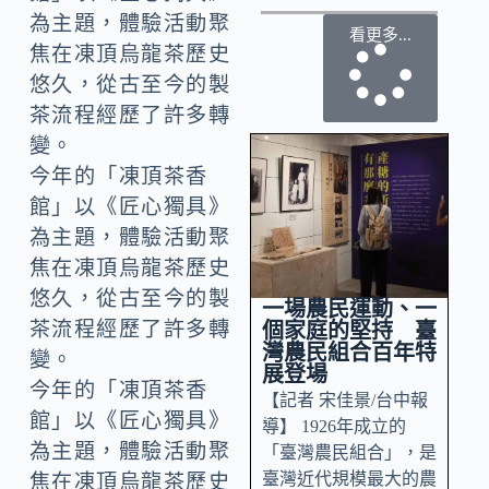
看更多...
今年的「凍頂茶香
館」以《匠心獨具》
為主題，體驗活動聚
焦在凍頂烏龍茶歷史
悠久，從古至今的製
一場農民運動、一
茶流程經歷了許多轉
個家庭的堅持 臺
灣農民組合百年特
變。
展登場
今年的「凍頂茶香
【記者 宋佳景/台中報
館」以《匠心獨具》
導】 1926年成立的
為主題，體驗活動聚
「臺灣農民組合」，是
臺灣近代規模最大的農
焦在凍頂烏龍茶歷史