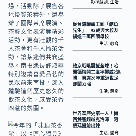
影視戲劇
,
生活
k
場，活動除了展售各
地優質茶葉外，還舉
辦了國際茶席展演、
從台灣罐頭王到「鮪魚
先生」 92歲興大校友
茶藝文化表演等精彩
捐逾千萬回饋母校
活動，更有壯觀的千
生活
,
教育
人茶會和千人擂茶活
動，讓茶迷們共襄盛
舉。南投縣長許淑華
維京戰吼震撼全球！哈
蘭德梅開二度率挪威2連
特別邀請喜愛品茗的
勝 睽違28年重返世足
民眾前來南投，深入
即闖32強
體驗這個歷史悠久的
生活
,
體育
飲茶文化，感受茶香
四溢的氛圍。
世界盃歷史第一人！梅
西雙響超越克洛澤 阿
根廷提前出線
生活
,
體育