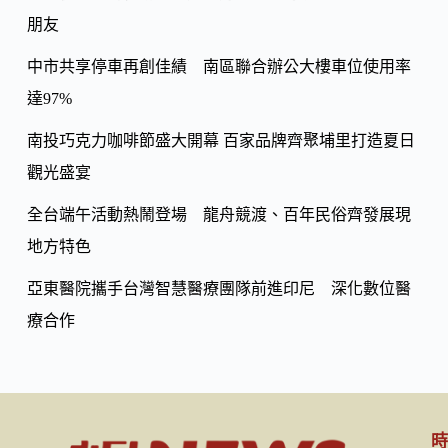
Li
k
朋友
n
k
中市共享停車再創佳績 南區聯合辦公大樓車位使用率
達97%
南投巧克力咖啡節盛大開幕 百家品牌齊聚埔里打造夏日
觀光盛宴
全台端午活動熱鬧登場 龍舟競渡、百年民俗齊發展現
地方特色
亞東醫院攜手台灣智慧醫療團隊前進印尼 深化數位醫
療合作