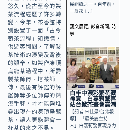
民組織之一。百年前，
悠久，從古至今的製
一群來 […]
茶流程經歷了許多轉
變。今年，茶香館特
藝文展覽
,
影音新聞
,
時
別設置了一面「古今
事
製茶流程」知識牆，
供遊客翻閱，了解製
茶技術的演變及背後
的艱辛，如製作凍頂
烏龍茶過程中，所需
製茶師傅、培茶師
傅，最後有評鑑的評
白丰中濃彩繁花藏
鑑師等多位師傅的精
禪意 白嘉莉驚喜
湛手藝，才才能夠堆
站台掀茶畫會高潮
疊出現在的凍頂烏龍
【記者 宋佳景/台北報
導】 「最美麗主持
茶，讓人更能體會一
人」白嘉莉驚喜現身力
杯茶的來之不易。