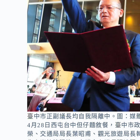
臺中市正副議長均自我隔離中。圖：媒
4月28日西屯台中但仔麵敘餐，臺中市
榮、交通局局長葉昭甫、觀光旅遊局長