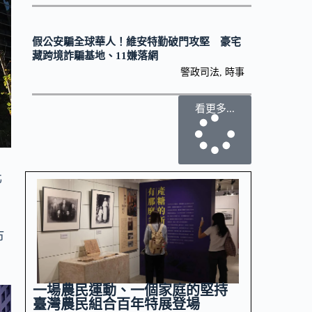
假公安騙全球華人！維安特勤破門攻堅 豪宅
藏跨境詐騙基地、11嫌落網
警政司法
,
時事
看更多...
化
、
市
一場農民運動、一個家庭的堅持
臺灣農民組合百年特展登場