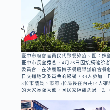
臺中市府會官員民代聚餐染疫。圖：媒
臺中市長盧秀燕，4月26日因接觸確診
委員會，在沙鹿區梅子餐廳舉辦府會餐敘
日交通地政委員會的聚餐，34人參加，
3位市議員、市府5位局長在內共14人
的大家長盧秀燕，因居家隔離逃過一劫