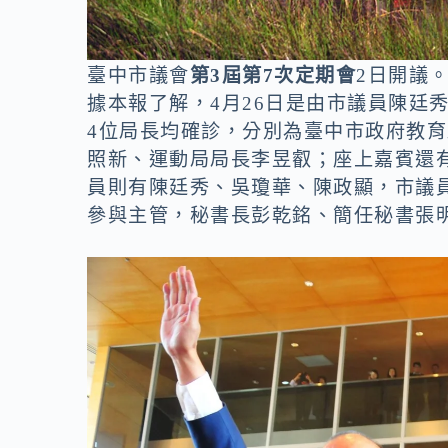
臺中市議會
第3屆第7次定期會
2日開議
據本報了解，4月26日是由市議員陳廷
4位局長均確診，分別為臺中市政府教
照新、運動局局長李昱叡；座上嘉賓還
員則有陳廷秀、吳瓊華、陳政顯，市議
參與主管，秘書長彭乾銘、簡任秘書張