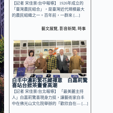
【記者 宋佳景/台中報導】 1926年成立的
「臺灣農民組合」，是臺灣近代規模最大
的農民組織之一。百年前，一群來 […]
藝文展覽
,
影音新聞
,
時事
白丰中濃彩繁花藏禪意 白嘉莉驚
喜站台掀茶畫會高潮
【記者 宋佳景/台北報導】 「最美麗主持
人」白嘉莉驚喜現身力挺，讓藝術家白丰
中在佛光山文化院舉辦的「歡欣自在— […]