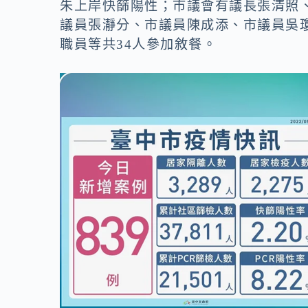
朱上岸快篩陽性；市議會有議長張清照
議員張瀞分、市議員陳成添、市議員吳
職員等共34人參加敘餐。