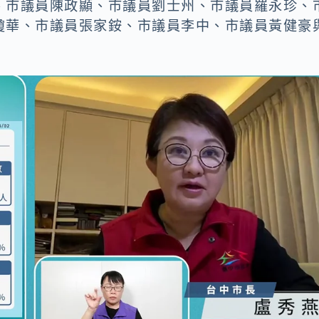
、市議員陳政顯、市議員劉士州、市議員羅永珍、
瓊華、市議員張家銨、市議員李中、市議員黃健豪