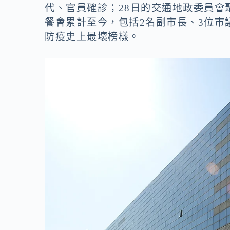
o
n
代、官員確診；28日的交通地政委員會
k
k
餐會累計至今，包括2名副市長、3位市
防疫史上最壞榜樣。