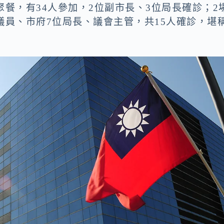
聚餐，有34人參加，2位副市長、3位局長確診；2
議員、市府7位局長、議會主管，共15人確診，堪