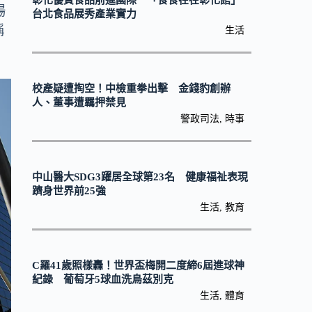
彰化優質食品前進國際 「食食在在彰化館」
場
台北食品展秀產業實力
稱
生活
校產疑遭掏空！中檢重拳出擊 金錢豹創辦
人、董事遭羈押禁見
警政司法
,
時事
中山醫大SDG3躍居全球第23名 健康福祉表現
躋身世界前25強
生活
,
教育
C羅41歲照樣轟！世界盃梅開二度締6屆進球神
紀錄 葡萄牙5球血洗烏茲別克
生活
,
體育