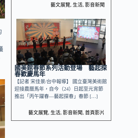
藝文展覽
,
生活
,
影音新聞
的
鄭
議
要
國美館春節系列活動登場 藝起探
春歡慶馬年
【記者 宋佳景/台中報導】 國立臺灣美術館
迎接農曆馬年，自今（24）日起至元宵節
推出「丙午躍春—藝起探春」春節 […]
藝文展覽
,
生活
,
影音新聞
,
首頁影片