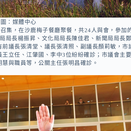
。圖：媒體中心
秀召集，在沙鹿梅子餐廳聚餐，共24人與會，參加
育局局長楊振昇、文化局局長陳佳君、新聞局局長
有前議長張清堂、議長張清照、副議長顏莉敏，市
員王立任、江肇國、李中3位紛紛確診；市議會主
明慧與職員等，公關主任張明昌確診。