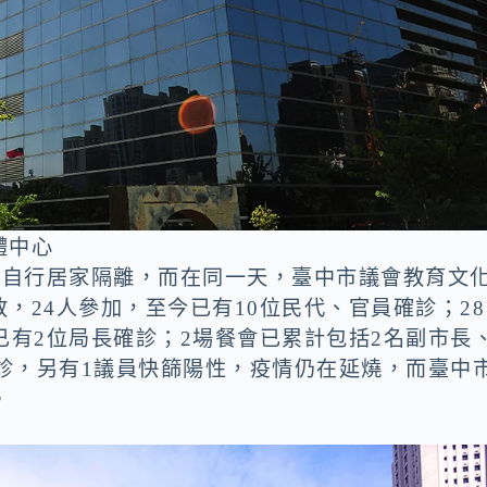
體中心
者自行居家隔離，而在同一天，臺中市議會教育文
，24人參加，至今已有10位民代、官員確診；28
已有2位局長確診；2場餐會已累計包括2名副市長
確診，另有1議員快篩陽性，疫情仍在延燒，而臺中
。