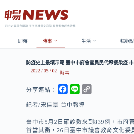
即時
時事
生活
暢觀
防疫史上最壞示範 臺中市府會官員民代聚餐染疫 
2022 / 05 / 02
時事
F
Li
C
分享連結：
ac
n
o
記者/宋佳景 台中報導
e
e
p
b
y
臺中市5月2日確診數來到839例，市府
o
Li
首當其衝，26日臺中市議會教育文化委