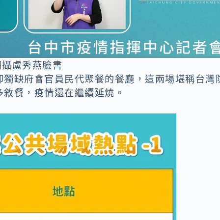
翻攝盧秀燕臉書
卻獨缺府會官員民代聚餐的餐廳，這兩場堪稱台灣
多敘餐，疫情還在繼續延燒。