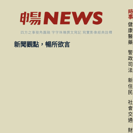
健
康
醫
藥
新聞觀點，暢所欲言
警
政
司
法
新
住
民
社
會
交
通
財