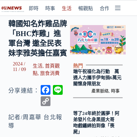
即時
時事
生活
暢觀點
合作媒體
韓國知名炸雞品牌
「BHC炸雞」進
軍台灣 邀全民表
妹李雅英擔任嘉賓
2024 /
熱門
生活
,
首頁觀
11 / 09
端午祝福化為行動 萬
點
,
旅食消費
通人力攜手伊甸捐6萬元
關懷身障朋友
F
Li
分享連結：
產業脈絡
,
時事
ac
n
C
e
e
o
等了24年終於圓夢！阿
b
記者/周嘉華 台北報
p
弟發片化身黑道大哥
導
吻戲纏綿拍到像「喪
o
y
屍」