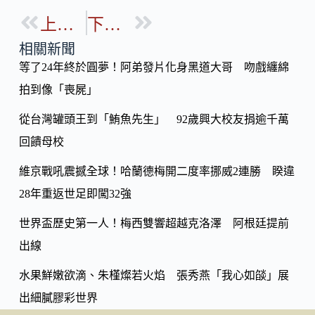
e
e
o
b
上一篇
下一篇
p
o
y
相關新聞
o
等了24年終於圓夢！阿弟發片化身黑道大哥 吻戲纏綿
Li
k
拍到像「喪屍」
n
k
從台灣罐頭王到「鮪魚先生」 92歲興大校友捐逾千萬
回饋母校
維京戰吼震撼全球！哈蘭德梅開二度率挪威2連勝 睽違
28年重返世足即闖32強
世界盃歷史第一人！梅西雙響超越克洛澤 阿根廷提前
出線
水果鮮嫩欲滴、朱槿燦若火焰 張秀燕「我心如燄」展
出細膩膠彩世界