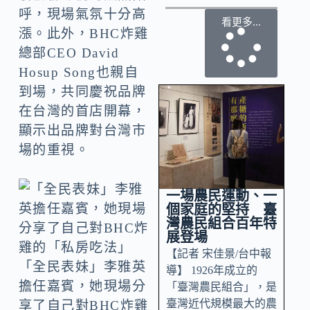
呼，現場氣氛十分高
看更多...
漲。此外，BHC炸雞
總部CEO David
Hosup Song也親自
到場，共同慶祝品牌
在台灣的首店開幕，
顯示出品牌對台灣市
場的重視。
一場農民運動、一
個家庭的堅持 臺
灣農民組合百年特
展登場
【記者 宋佳景/台中報
「全民表妹」李雅英
導】 1926年成立的
擔任嘉賓，她現場分
「臺灣農民組合」，是
臺灣近代規模最大的農
享了自己對BHC炸雞