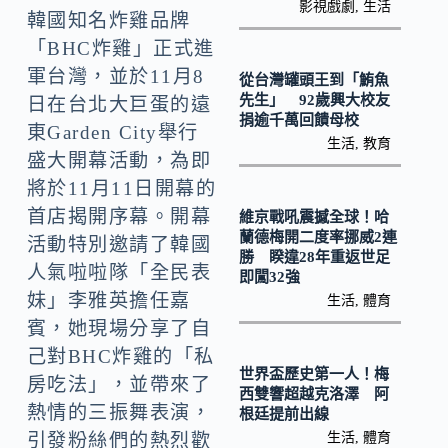
o
Li
影視戲劇
,
生活
韓國知名炸雞品牌
k
n
「BHC炸雞」正式進
k
軍台灣，並於11月8
從台灣罐頭王到「鮪魚
先生」 92歲興大校友
日在台北大巨蛋的遠
捐逾千萬回饋母校
東Garden City舉行
生活
,
教育
盛大開幕活動，為即
將於11月11日開幕的
首店揭開序幕。開幕
維京戰吼震撼全球！哈
蘭德梅開二度率挪威2連
活動特別邀請了韓國
勝 睽違28年重返世足
人氣啦啦隊「全民表
即闖32強
妹」李雅英擔任嘉
生活
,
體育
賓，她現場分享了自
己對BHC炸雞的「私
世界盃歷史第一人！梅
房吃法」，並帶來了
西雙響超越克洛澤 阿
熱情的三振舞表演，
根廷提前出線
生活
,
體育
引發粉絲們的熱烈歡