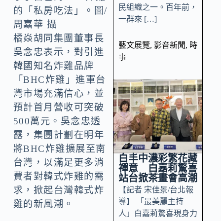
民組織之一。百年前，
的「私房吃法」。圖/
一群來 […]
周嘉華 攝
橘焱胡同集團董事長
藝文展覽
,
影音新聞
,
時
吳念忠表示，對引進
事
韓國知名炸雞品牌
「BHC炸雞」進軍台
灣市場充滿信心，並
預計首月營收可突破
500萬元。吳念忠透
露，集團計劃在明年
將BHC炸雞擴展至南
白丰中濃彩繁花藏
台灣，以滿足更多消
禪意 白嘉莉驚喜
費者對韓式炸雞的需
站台掀茶畫會高潮
求，掀起台灣韓式炸
【記者 宋佳景/台北報
導】 「最美麗主持
雞的新風潮。
人」白嘉莉驚喜現身力