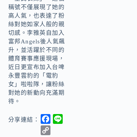
稱號不僅展現了她的
高人氣，也表達了粉
絲對她如家人般的親
切感。李雅英自加入
富邦Angels後人氣飆
升，並活躍於不同的
體育賽事應援現場，
近日更宣布加入台啤
永豐雲豹的「電豹
女」啦啦隊，讓粉絲
對她的新動向充滿期
待。
F
Li
分享連結：
ac
n
C