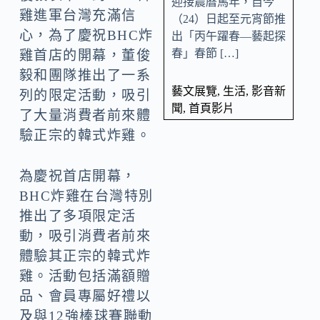
迎接農曆馬年，自今
雞進軍台灣充滿信
（24）日起至元宵節推
心，為了慶祝BHC炸
出「丙午躍春—藝起探
春」春節 […]
雞首店的開幕，董俊
毅和團隊推出了一系
藝文展覽
,
生活
,
影音新
列的限定活動，吸引
聞
,
首頁影片
了大量消費者前來體
驗正宗的韓式炸雞。
為慶祝首店開幕，
BHC炸雞在台灣特別
推出了多項限定活
動，吸引消費者前來
體驗其正宗的韓式炸
雞。活動包括滿額贈
品、會員專屬好禮以
及與12強棒球賽聯動