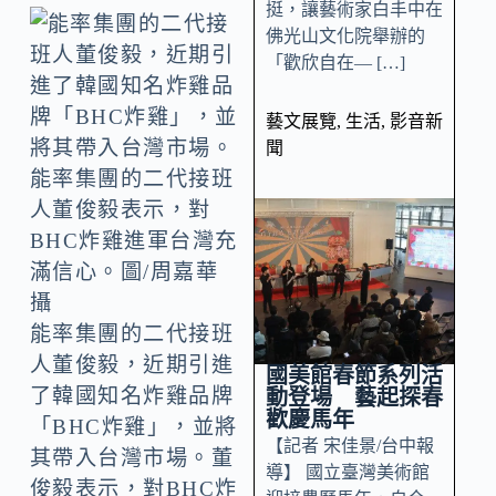
挺，讓藝術家白丰中在
佛光山文化院舉辦的
「歡欣自在— […]
藝文展覽
,
生活
,
影音新
聞
能率集團的二代接班
人董俊毅表示，對
BHC炸雞進軍台灣充
滿信心。圖/周嘉華
攝
能率集團的二代接班
人董俊毅，近期引進
國美館春節系列活
了韓國知名炸雞品牌
動登場 藝起探春
歡慶馬年
「BHC炸雞」，並將
【記者 宋佳景/台中報
其帶入台灣市場。董
導】 國立臺灣美術館
俊毅表示，對BHC炸