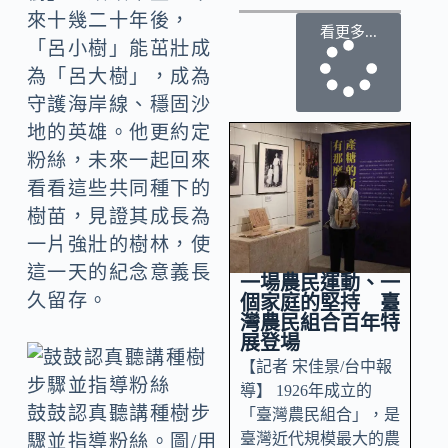
來十幾二十年後，
看更多...
「呂小樹」能茁壯成
為「呂大樹」，成為
守護海岸線、穩固沙
地的英雄。他更約定
粉絲，未來一起回來
看看這些共同種下的
樹苗，見證其成長為
一片強壯的樹林，使
這一天的紀念意義長
一場農民運動、一
久留存。
個家庭的堅持 臺
灣農民組合百年特
展登場
【記者 宋佳景/台中報
導】 1926年成立的
鼓鼓認真聽講種樹步
「臺灣農民組合」，是
臺灣近代規模最大的農
驟並指導粉絲。圖/用