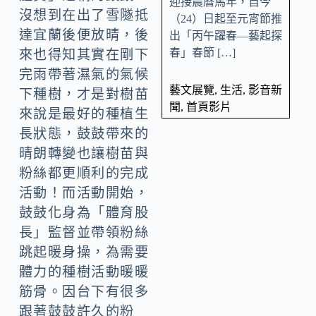
迎接農曆馬年，自今
沒想到在出了雪隧抵
（24）日起至元宵節推
達宜蘭後便放晴，後
出「丙午躍春—藝起探
春」春節 […]
來也得知其實在剛下
完雨帶著濕氣的氣候
藝文展覽
,
生活
,
影音新
下種樹，才是對樹苗
聞
,
首頁影片
來說是最好的種植生
長狀態，鼓鼓帶來的
晴朗轉變也讓樹苗與
粉絲都更順利的完成
活動！而活動開始，
鼓鼓化身為「體育股
長」監督並帶領粉絲
跳起暖身操，為需要
體力的種樹活動暖暖
筋骨。因台下有很多
跟著鼓鼓許久的粉