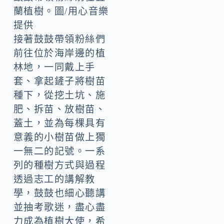
蘭植樹。圖/用心音樂
提供
接著鼓鼓帶領粉絲們
前往位於海岸邊的植
林地，一同戴上手
套、拿起鏟子將樹苗
種下，從挖土坑、施
肥、拆苗、放樹苗、
蓋土，並為每棵具有
意義的小樹苗做上獨
一無二的記號。一系
列的種樹方式與過程
透過志工的講解教
學，鼓鼓也細心聽講
並抽考歌迷，盡心盡
力成為植樹大使，希