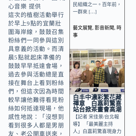
民組織之一。百年前，
心音樂 提供
一群來 […]
這次的植樹活動舉行
於早上9點的宜蘭壯
藝文展覽
,
影音新聞
,
時
圍海岸線，鼓鼓召集
事
粉絲們一同參與這別
具意義的活動。而清
晨5點就起床準備的
鼓鼓早早抵達會場，
過去參與活動總是直
接在舞台上看到粉絲
們，但這次因為時間
白丰中濃彩繁花藏
較早讓他難得看見粉
禪意 白嘉莉驚喜
絲如何抵達現場，他
站台掀茶畫會高潮
感性地說：「沒想到
【記者 宋佳景/台北報
導】 「最美麗主持
看到很多人都是男朋
人」白嘉莉驚喜現身力
友、老公開車送來，