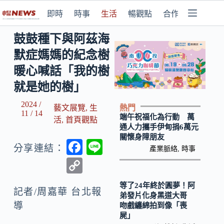
即時
時事
生活
暢觀點
合作媒體
鼓鼓種下與阿茲海
默症媽媽的紀念樹
暖心喊話「我的樹
就是她的樹」
2024 /
熱門
藝文展覽
,
生
11 / 14
端午祝福化為行動 萬
活
,
首頁觀點
通人力攜手伊甸捐6萬元
關懷身障朋友
F
Li
分享連結：
產業脈絡
,
時事
ac
n
C
e
e
o
等了24年終於圓夢！阿
b
記者/周嘉華 台北報
p
弟發片化身黑道大哥
導
吻戲纏綿拍到像「喪
o
y
屍」