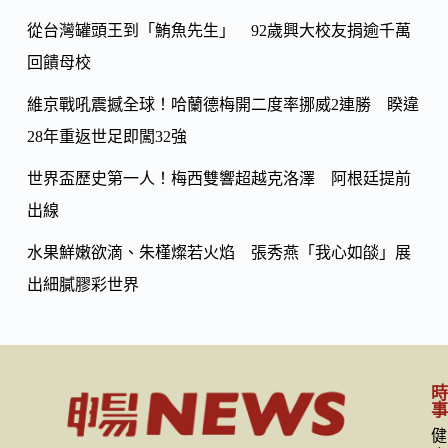
k
從台灣罐頭王到「鮪魚先生」 92歲興大校友捐逾千萬
回饋母校
維京戰吼震撼全球！哈蘭德梅開二度率挪威2連勝 睽違
28年重返世足即闖32強
世界盃歷史第一人！梅西雙響超越克洛澤 阿根廷提前
出線
水果鮮嫩欲滴、朱槿燦若火焰 張秀燕「我心如燄」展
出細膩膠彩世界
健