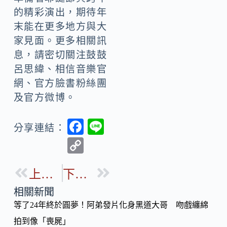
的精彩演出，期待年
末能在更多地方與大
家見面。更多相關訊
息，請密切關注鼓鼓
呂思緯、相信音樂官
網、官方臉書粉絲團
及官方微博。
F
Li
分享連結：
ac
n
C
e
e
o
b
上一篇
下一篇
p
o
y
相關新聞
o
等了24年終於圓夢！阿弟發片化身黑道大哥 吻戲纏綿
Li
k
拍到像「喪屍」
n