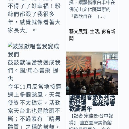
挺，讓藝術家白丰中在
不得了了好幸福！粉
佛光山文化院舉辦的
絲們都跟了我很多
「歡欣自在— […]
年，感覺就像看著大
家長大」。
藝文展覽
,
生活
,
影音新
聞
鼓鼓獻唱當我變成我
們。圖/用心音樂 提
供
今年11月反常地接連
遇上多個颱風，天氣
國美館春節系列活
使終不太穩定，活動
動登場 藝起探春
歡慶馬年
當天台北也是陰雨不
【記者 宋佳景/台中報
斷；不過素有「晴男
導】 國立臺灣美術館
體質」之稱的鼓鼓，