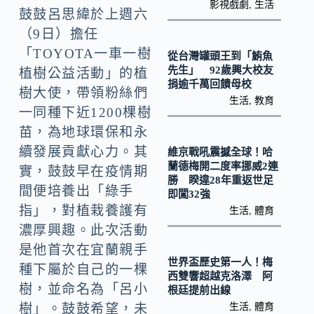
o
Li
影視戲劇
,
生活
鼓鼓呂思緯於上週六
k
n
（9日）擔任
k
「TOYOTA一車一樹
從台灣罐頭王到「鮪魚
先生」 92歲興大校友
植樹公益活動」的植
捐逾千萬回饋母校
樹大使，帶領粉絲們
生活
,
教育
一同種下近1200棵樹
苗，為地球環保和永
續發展貢獻心力。其
維京戰吼震撼全球！哈
蘭德梅開二度率挪威2連
實，鼓鼓早在疫情期
勝 睽違28年重返世足
間便培養出「綠手
即闖32強
指」，對植栽養護有
生活
,
體育
濃厚興趣。此次活動
是他首次在宜蘭親手
世界盃歷史第一人！梅
種下屬於自己的一棵
西雙響超越克洛澤 阿
樹，並命名為「呂小
根廷提前出線
生活
,
體育
樹」。鼓鼓希望，未