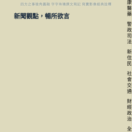
康
醫
藥
新聞觀點，暢所欲言
警
政
司
法
新
住
民
社
會
交
通
財
經
政
治
全