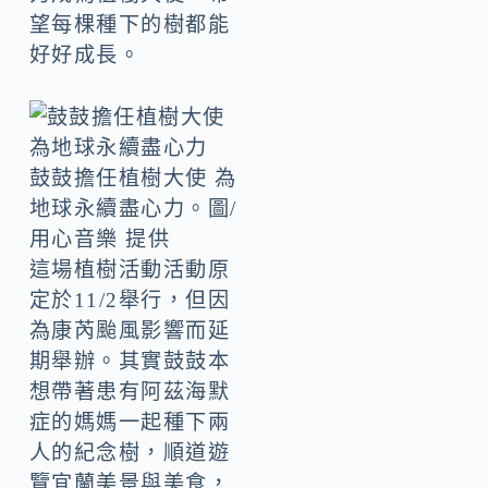
望每棵種下的樹都能
好好成長。
鼓鼓擔任植樹大使 為
地球永續盡心力。圖/
用心音樂 提供
這場植樹活動活動原
定於11/2舉行，但因
為康芮颱風影響而延
期舉辦。其實鼓鼓本
想帶著患有阿茲海默
症的媽媽一起種下兩
人的紀念樹，順道遊
覽宜蘭美景與美食，