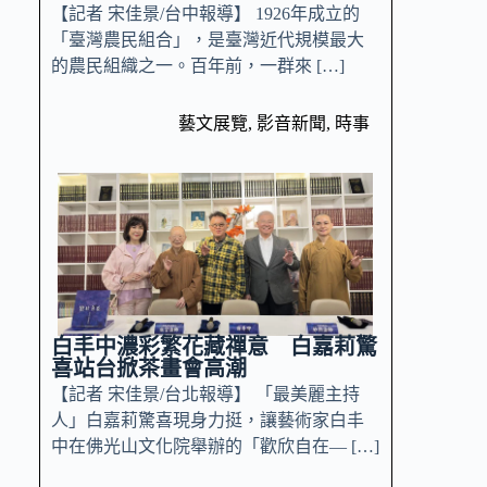
【記者 宋佳景/台中報導】 1926年成立的
「臺灣農民組合」，是臺灣近代規模最大
的農民組織之一。百年前，一群來 […]
藝文展覽
,
影音新聞
,
時事
白丰中濃彩繁花藏禪意 白嘉莉驚
喜站台掀茶畫會高潮
【記者 宋佳景/台北報導】 「最美麗主持
人」白嘉莉驚喜現身力挺，讓藝術家白丰
中在佛光山文化院舉辦的「歡欣自在— […]