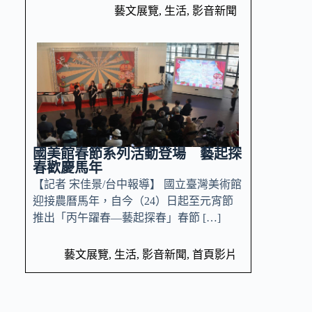
藝文展覽
,
生活
,
影音新聞
國美館春節系列活動登場 藝起探
春歡慶馬年
【記者 宋佳景/台中報導】 國立臺灣美術館
迎接農曆馬年，自今（24）日起至元宵節
推出「丙午躍春—藝起探春」春節 […]
藝文展覽
,
生活
,
影音新聞
,
首頁影片