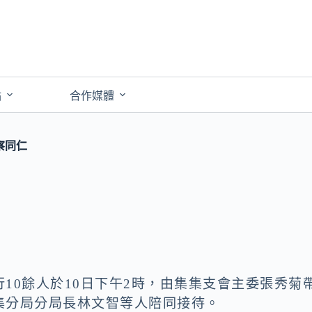
點
合作媒體
察同仁
10餘人於10日下午2時，由集集支會主委張秀菊
集分局分局長林文智等人陪同接待。