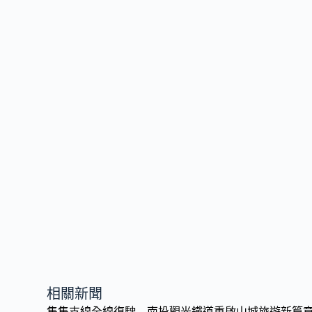
相關新聞
集集支線全線復駛 南投觀光鐵道重啟山城旅遊新篇