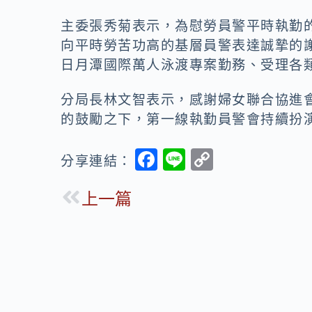
o
n
k
k
主委張秀菊表示，為慰勞員警平時執勤
向平時勞苦功高的基層員警表達誠摯的
日月潭國際萬人泳渡專案勤務、受理各
分局長林文智表示，感謝婦女聯合協進
的鼓勵之下，第一線執勤員警會持續扮
F
Li
C
分享連結：
ac
n
o
上一篇
e
e
p
b
y
o
Li
o
n
k
k