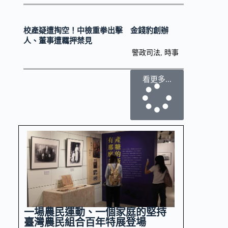
校產疑遭掏空！中檢重拳出擊 金錢豹創辦
人、董事遭羈押禁見
警政司法
,
時事
看更多...
一場農民運動、一個家庭的堅持
臺灣農民組合百年特展登場