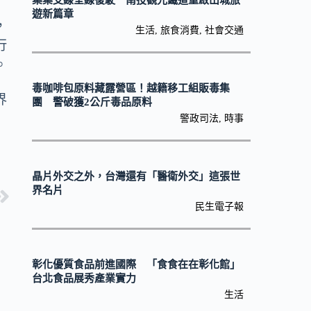
集集支線全線復駛 南投觀光鐵道重啟山城旅
遊新篇章
，
生活
,
旅食消費
,
社會交通
行
。
毒咖啡包原料藏露營區！越籍移工組販毒集
界
團 警破獲2公斤毒品原料
警政司法
,
時事
晶片外交之外，台灣還有「醫衛外交」這張世
界名片
民生電子報
彰化優質食品前進國際 「食食在在彰化館」
台北食品展秀產業實力
生活