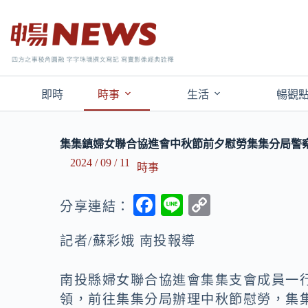
即時
時事
生活
暢觀
集集鎮婦女聯合協進會中秋節前夕慰勞集集分局警
2024 / 09 / 11
時事
F
Li
C
分享連結：
ac
n
o
記者/蘇彩娥 南投報導
e
e
p
b
y
南投縣婦女聯合協進會集集支會成員一行
o
Li
領，前往集集分局辦理中秋節慰勞，集