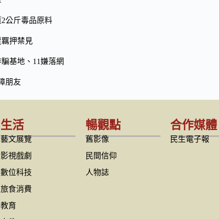
2公斤毒品原料
遭羈押禁見
騙基地、11嫌落網
障朋友
生活
暢觀點
合作媒體
藝文展覽
舊影像
民生電子報
影視戲劇
民間信仰
數位科技
人物誌
旅食消費
教育