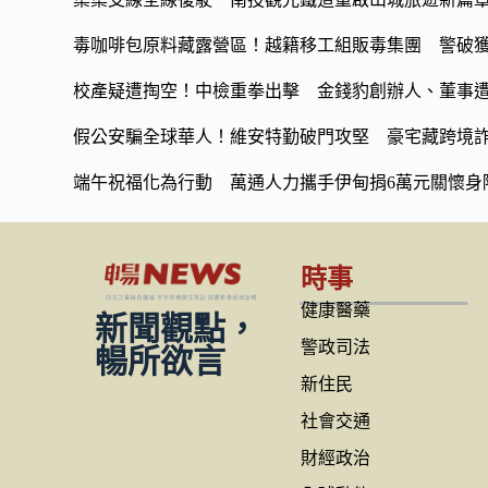
毒咖啡包原料藏露營區！越籍移工組販毒集團 警破獲
校產疑遭掏空！中檢重拳出擊 金錢豹創辦人、董事
假公安騙全球華人！維安特勤破門攻堅 豪宅藏跨境詐
端午祝福化為行動 萬通人力攜手伊甸捐6萬元關懷身
時事
健康醫藥
新聞觀點，
警政司法
暢所欲言
新住民
社會交通
財經政治