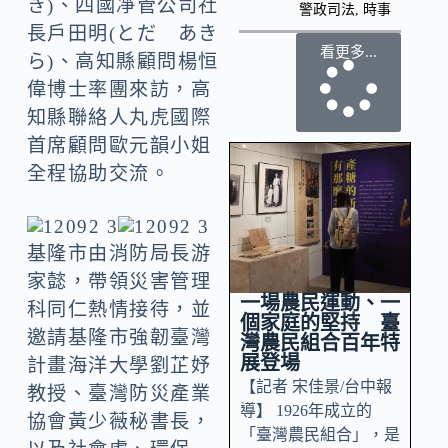
き)、四國凈管公司社
警政司法
,
時事
長戶田明(とだ あき
看更多...
ら)、高知縣顧問楊恒
偉博士率團來訪，高
知縣聯絡人丸虎國際
首席顧問歐元韻小姐
全程協助交流。
基隆市由消防局長游
家懿，帶領災害管理
一場農民運動、一
科同仁熱情接待，並
個家庭的堅持 臺
邀請基隆市強韌臺灣
灣農民組合百年特
展登場
計畫海洋大學劉芷妤
【記者 宋佳景/台中報
教授、臺灣防災產業
導】 1926年成立的
協會黃少薇秘書長，
「臺灣農民組合」，是