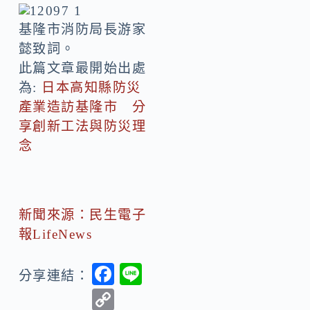
基隆市消防局長游家
懿致詞。
此篇文章最開始出處
為:
日本高知縣防災
產業造訪基隆市 分
享創新工法與防災理
念
新聞來源：民生電子
報LifeNews
F
Li
分享連結：
ac
n
C