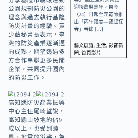
分享基隆市暖暖運動
迎接農曆馬年，自今
公園規劃防災公園的
（24）日起至元宵節推
理念與過去執行基隆
出「丙午躍春—藝起探
防災計畫的經驗。黃
春」春節 […]
少薇秘書長表示，臺
灣的防災產業逐漸邁
藝文展覽
,
生活
,
影音新
向成熟，期望透過多
聞
,
首頁影片
方合作串聯更多民間
企業，共同提升國內
的防災工作。
高知縣防災產業振興
中心主任尾崎望說，
高知縣山坡地約佔9
成以上，也受到颱
風、地震的災害，為