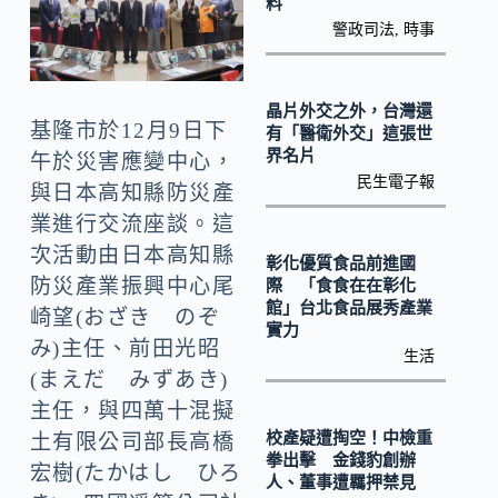
o
Li
料
警政司法
,
時事
k
n
k
晶片外交之外，台灣還
基隆市於12月9日下
有「醫衛外交」這張世
界名片
午於災害應變中心，
民生電子報
與日本高知縣防災產
業進行交流座談。這
次活動由日本高知縣
彰化優質食品前進國
防災產業振興中心尾
際 「食食在在彰化
館」台北食品展秀產業
崎望(おざき のぞ
實力
み)主任、前田光昭
生活
(まえだ みずあき)
主任，與四萬十混擬
校產疑遭掏空！中檢重
土有限公司部長高橋
拳出擊 金錢豹創辦
宏樹(たかはし ひろ
人、董事遭羈押禁見