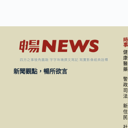
健
康
醫
藥
新聞觀點，暢所欲言
警
政
司
法
新
住
民
社