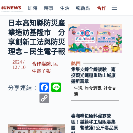
即時
時事
生活
暢觀點
合作媒體
日本高知縣防災產
業造訪基隆市 分
享創新工法與防災
理念 – 民生電子報
2024 /
熱門
合作媒體
,
民
12 / 10
集集支線全線復駛 南
生電子報
投觀光鐵道重啟山城旅
遊新篇章
F
Li
分享連結：
生活
,
旅食消費
,
社會交
ac
n
通
C
e
e
o
b
p
毒咖啡包原料藏露營
區！越籍移工組販毒集
o
y
團 警破獲2公斤毒品原