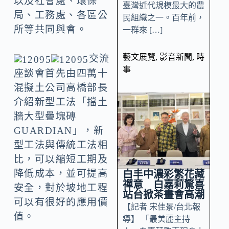
以及社會處、環保
臺灣近代規模最大的農
局、工務處、各區公
民組織之一。百年前，
所等共同與會。
一群來 […]
藝文展覽
,
影音新聞
,
時
交流
事
座談會首先由四萬十
混擬土公司高橋部長
介紹新型工法「擋土
牆大型疊塊磚
GUARDIAN」，新
型工法與傳統工法相
比，可以縮短工期及
降低成本，並可提高
白丰中濃彩繁花藏
禪意 白嘉莉驚喜
安全，對於坡地工程
站台掀茶畫會高潮
可以有很好的應用價
【記者 宋佳景/台北報
值。
導】 「最美麗主持