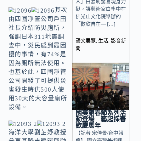
人」白嘉莉驚喜現身力
挺，讓藝術家白丰中在
其次
佛光山文化院舉辦的
由四國凈管公司戶田
「歡欣自在— […]
社長介紹防災廁所，
強調日本311地震調
藝文展覽
,
生活
,
影音新
查中，災民感到最困
聞
擾的事情，有74%是
因為廁所無法使用。
也基於此，四國凈管
公司開發了可提供災
害發生時供500人使
用30天的大容量廁所
設備。
國美館春節系列活
動登場 藝起探春
歡慶馬年
海洋大學劉芷妤教授
【記者 宋佳景/台中報
導】 國立臺灣美術館