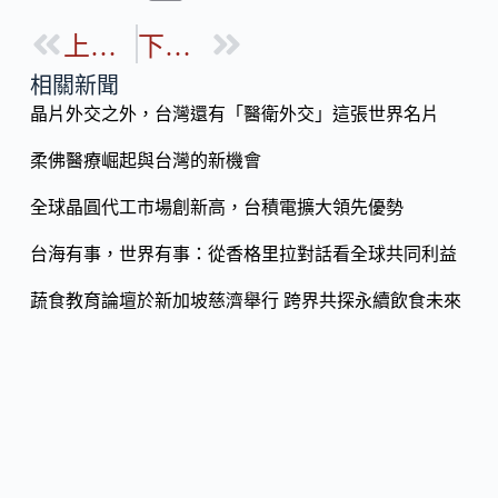
e
e
o
b
上一篇
下一篇
p
o
y
相關新聞
o
晶片外交之外，台灣還有「醫衛外交」這張世界名片
Li
k
n
柔佛醫療崛起與台灣的新機會
k
全球晶圓代工市場創新高，台積電擴大領先優勢
台海有事，世界有事：從香格里拉對話看全球共同利益
蔬食教育論壇於新加坡慈濟舉行 跨界共探永續飲食未來