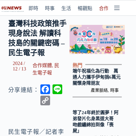
即時
時事
生活
暢觀點
合作媒體
臺灣科技政策推手
現身說法 解讀科
技島的關鍵密碼 –
民生電子報
2024 /
熱門
合作媒體
,
民
12 / 13
端午祝福化為行動 萬
生電子報
通人力攜手伊甸捐6萬元
關懷身障朋友
F
Li
分享連結：
產業脈絡
,
時事
ac
n
C
e
e
o
等了24年終於圓夢！阿
b
p
弟發片化身黑道大哥
吻戲纏綿拍到像「喪
o
y
屍」
民生電子報／記者李