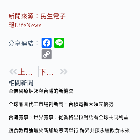
新聞來源：民生電子
報LifeNews
F
Li
分享連結：
ac
n
C
e
e
o
b
上一篇
下一篇
p
o
y
相關新聞
o
柔佛醫療崛起與台灣的新機會
Li
k
n
全球晶圓代工市場創新高，台積電擴大領先優勢
k
台海有事，世界有事：從香格里拉對話看全球共同利益
蔬食教育論壇於新加坡慈濟舉行 跨界共探永續飲食未來