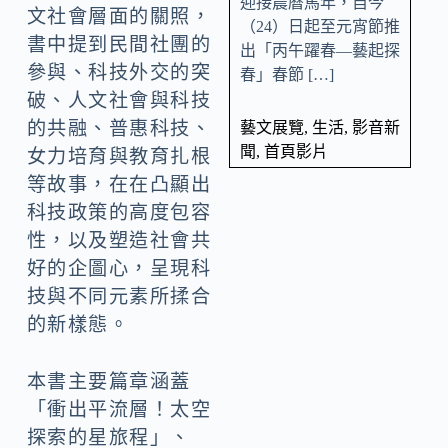
迎接農曆馬年，自今
文社會層面的關照，
（24）日起至元宵節推
書中提到民間社團的
出「丙午躍春—藝起探
參與、科技外交的突
春」春節 […]
破、人文社會與科技
的共融、普惠科技、
藝文展覽
,
生活
,
影音新
聞
,
首頁影片
女力培育與教育扎根
等故事，在在凸顯出
科技政策的高度包容
性，以及塑造社會共
好的企圖心，呈現科
技與不同元素所揉合
的新樣態。
本書主要篇章涵蓋
「衝出平流層！太空
探索的星旅程」、