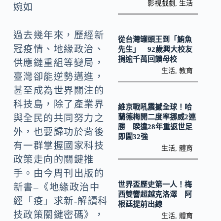
o
Li
影視戲劇
,
生活
婉如
k
n
k
過去幾年來，歷經新
從台灣罐頭王到「鮪魚
冠疫情、地緣政治、
先生」 92歲興大校友
捐逾千萬回饋母校
供應鏈重組等變局，
生活
,
教育
臺灣卻能逆勢邁進，
甚至成為世界關注的
科技島，除了產業界
維京戰吼震撼全球！哈
蘭德梅開二度率挪威2連
與全民的共同努力之
勝 睽違28年重返世足
外，也要歸功於背後
即闖32強
有一群掌握國家科技
生活
,
體育
政策走向的關鍵推
手。由今周刊出版的
世界盃歷史第一人！梅
新書–《地緣政治中
西雙響超越克洛澤 阿
經「疫」求新-解讀科
根廷提前出線
技政策關鍵密碼》，
生活
,
體育