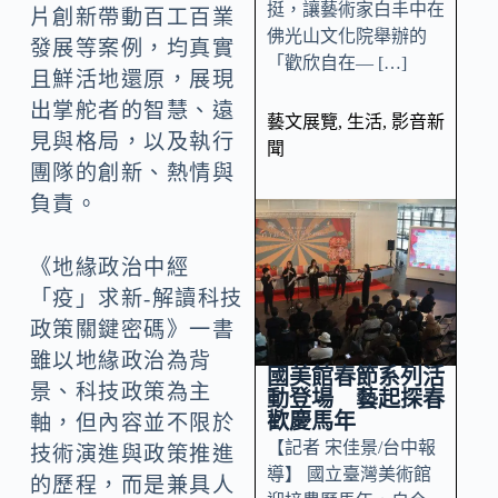
挺，讓藝術家白丰中在
片創新帶動百工百業
佛光山文化院舉辦的
發展等案例，均真實
「歡欣自在— […]
且鮮活地還原，展現
出掌舵者的智慧、遠
藝文展覽
,
生活
,
影音新
見與格局，以及執行
聞
團隊的創新、熱情與
負責。
《地緣政治中經
「疫」求新-解讀科技
政策關鍵密碼》一書
雖以地緣政治為背
國美館春節系列活
景、科技政策為主
動登場 藝起探春
歡慶馬年
軸，但內容並不限於
【記者 宋佳景/台中報
技術演進與政策推進
導】 國立臺灣美術館
的歷程，而是兼具人