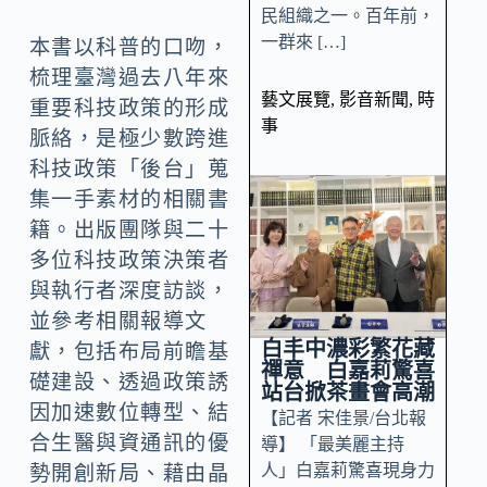
民組織之一。百年前，
一群來 […]
本書以科普的口吻，
梳理臺灣過去八年來
藝文展覽
,
影音新聞
,
時
重要科技政策的形成
事
脈絡，是極少數跨進
科技政策「後台」蒐
集一手素材的相關書
籍。出版團隊與二十
多位科技政策決策者
與執行者深度訪談，
並參考相關報導文
白丰中濃彩繁花藏
獻，包括布局前瞻基
禪意 白嘉莉驚喜
礎建設、透過政策誘
站台掀茶畫會高潮
因加速數位轉型、結
【記者 宋佳景/台北報
合生醫與資通訊的優
導】 「最美麗主持
人」白嘉莉驚喜現身力
勢開創新局、藉由晶