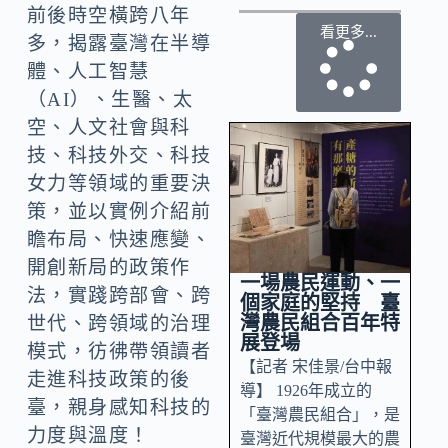
前後時空橫跨八年
看更多...
多，揭露臺灣在半導
體、人工智慧
（AI）、生醫、太
空、人文社會與科
技、科技外交、科技
女力等領域的重要決
策，並以實例介紹前
瞻布局、快速應變、
開創新局的政策作
一場農民運動、一
法，實踐跨部會、跨
個家庭的堅持 臺
灣農民組合百年特
世代、跨領域的治理
展登場
模式，彷彿帶領讀者
【記者 宋佳景/台中報
走進科技政策的後
導】 1926年成立的
臺，親身感知科技的
「臺灣農民組合」，是
力度與溫度！
臺灣近代規模最大的農