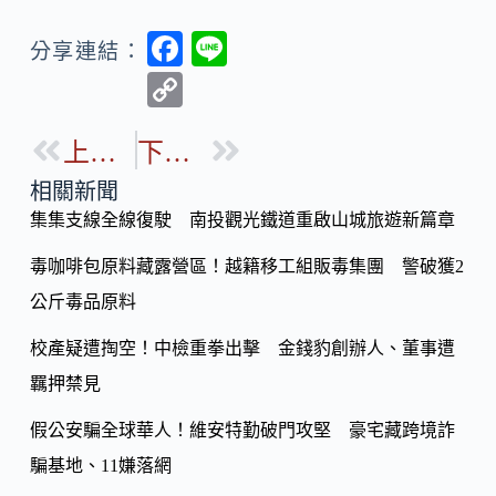
F
Li
分享連結：
ac
n
C
e
e
o
b
上一篇
下一篇
p
o
y
相關新聞
o
集集支線全線復駛 南投觀光鐵道重啟山城旅遊新篇章
Li
k
n
毒咖啡包原料藏露營區！越籍移工組販毒集團 警破獲2
k
公斤毒品原料
校產疑遭掏空！中檢重拳出擊 金錢豹創辦人、董事遭
羈押禁見
假公安騙全球華人！維安特勤破門攻堅 豪宅藏跨境詐
騙基地、11嫌落網