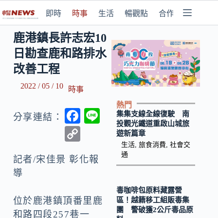
即時
時事
生活
暢觀點
合作媒體
鹿港鎮長許志宏10
日勘查鹿和路排水
改善工程
2022 / 05 / 10
時事
熱門
F
Li
集集支線全線復駛 南
分享連結：
投觀光鐵道重啟山城旅
ac
n
C
遊新篇章
e
e
o
生活
,
旅食消費
,
社會交
通
b
記者/宋佳景 彰化報
p
導
o
y
o
毒咖啡包原料藏露營
Li
位於鹿港鎮頂番里鹿
區！越籍移工組販毒集
k
n
團 警破獲2公斤毒品原
和路四段257巷一