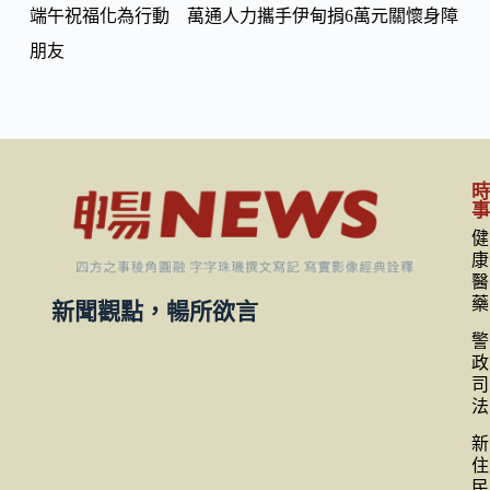
端午祝福化為行動 萬通人力攜手伊甸捐6萬元關懷身障
朋友
健
康
醫
藥
新聞觀點，暢所欲言
警
政
司
法
新
住
民