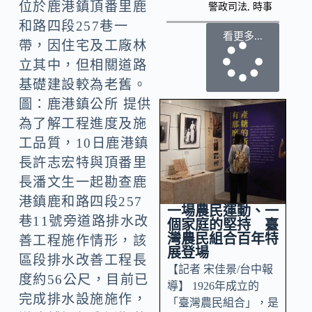
位於鹿港鎮頂番里鹿
警政司法
,
時事
和路四段257巷一
看更多...
帶，因住宅及工廠林
立其中，但相關道路
基礎建設較為老舊。
圖：鹿港鎮公所 提供
為了解工程進度及施
工品質，10日鹿港鎮
長許志宏特與頂番里
長潘文生一起勘查鹿
港鎮鹿和路四段257
一場農民運動、一
巷11號旁道路排水改
個家庭的堅持 臺
灣農民組合百年特
善工程施作情形，該
展登場
區段排水改善工程長
【記者 宋佳景/台中報
度約56公尺，目前已
導】 1926年成立的
完成排水設施施作，
「臺灣農民組合」，是