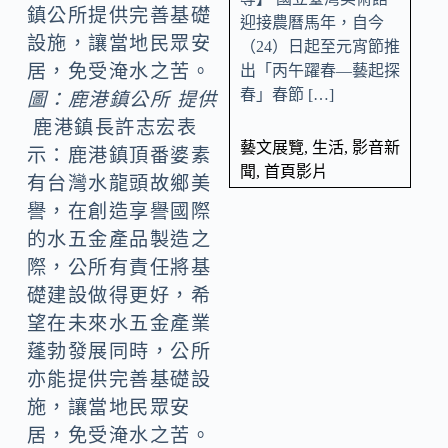
鎮公所提供完善基礎
迎接農曆馬年，自今
設施，讓當地民眾安
（24）日起至元宵節推
居，免受淹水之苦。
出「丙午躍春—藝起探
春」春節 […]
圖：鹿港鎮公所 提供
鹿港鎮長許志宏表
藝文展覽
,
生活
,
影音新
示：鹿港鎮頂番婆素
聞
,
首頁影片
有台灣水龍頭故鄉美
譽，在創造享譽國際
的水五金產品製造之
際，公所有責任將基
礎建設做得更好，希
望在未來水五金產業
蓬勃發展同時，公所
亦能提供完善基礎設
施，讓當地民眾安
居，免受淹水之苦。