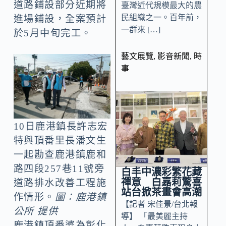
道路鋪設部分近期將
臺灣近代規模最大的農
民組織之一。百年前，
進場鋪設，全案預計
一群來 […]
於5月中旬完工。
藝文展覽
,
影音新聞
,
時
事
10日鹿港鎮長許志宏
特與頂番里長潘文生
一起勘查鹿港鎮鹿和
路四段257巷11號旁
白丰中濃彩繁花藏
禪意 白嘉莉驚喜
道路排水改善工程施
站台掀茶畫會高潮
作情形。
圖：鹿港鎮
【記者 宋佳景/台北報
公所 提供
導】 「最美麗主持
鹿港鎮頂番婆為彰化