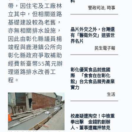
料
k
帶，因住宅及工廠林
警政司法
,
時事
立其中，但相關道路
基礎建設較為老舊，
晶片外交之外，台灣還
亦無相關排水設施，
有「醫衛外交」這張世
因此由彰化縣議員楊
界名片
竣程與鹿港鎮公所向
民生電子報
彰化縣政府爭取補助
經費新臺幣55萬元辦
彰化優質食品前進國
理道路排水改善工
際 「食食在在彰化
程。
館」台北食品展秀產業
實力
生活
校產疑遭掏空！中檢重
拳出擊 金錢豹創辦
人、董事遭羈押禁見