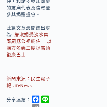
仲，和諸多參加廟慶
的友廟代表及信眾並
參與捐贈盛會。
此篇文章最開始出處
為:
詹淑媚受淡水集
應廟尪公祖庇佑 以
廟方名義三度捐高頂
復康巴士
新聞來源：民生電子
報LifeNews
F
Li
分享連結：