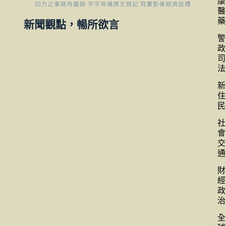
康
醫
藥
新聞觀點，暢所欲言
警
政
司
法
新
住
民
社
會
交
通
財
經
政
治
全