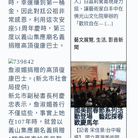
人」白嘉莉驚喜現身力
時，幸運賺到第一桶
挺，讓藝術家白丰中在
金，因此對尪公祖非
佛光山文化院舉辦的
常感恩，利用這次安
「歡欣自在— […]
座51周年慶時，第三
度以義山集應廟名義
藝文展覽
,
生活
,
影音新
捐贈高頂復康巴士。
聞
詹淑媚捐贈的高頂復
康巴士。(新北市社會
局提供)
新北市副秘書長柯慶
忠表示，詹淑媚善行
國美館春節系列活
不僅這些，事實上她
動登場 藝起探春
在107年時，就曾以
歡慶馬年
義山集應廟名義捐贈
【記者 宋佳景/台中報
導】 國立臺灣美術館