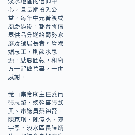
淡水地區的信仰中
心，且長期投入公
益，每年中元普渡或
廟慶過後，都會將信
眾供品分送給弱勢家
庭及獨居長者。詹淑
媚志工，則飲水思
源，感恩圖報，和廟
方一起做善事，一併
感謝。
義山集應廟主任委員
張志榮、總幹事張獻
興、市議員蔡錦賢、
陳家琪、陳偉杰、鄭
宇恩、淡水區長陳炳