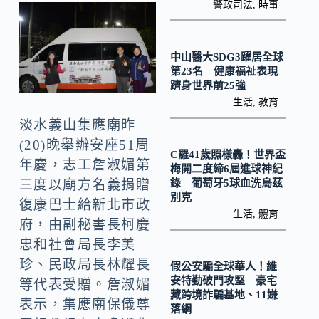
o
y
警政司法
,
時事
o
Li
k
n
中山醫大SDG3躍居全球
k
第23名 健康福祉表現
躋身世界前25強
生活
,
教育
淡水義山集應廟昨
(20)晚舉辦安座51周
C羅41歲照樣轟！世界盃
年慶，志工詹淑媚第
梅開二度締6屆進球神紀
錄 葡萄牙5球血洗烏茲
三度以廟方名義捐贈
別克
復康巴士給新北市政
生活
,
體育
府，由副秘書長柯慶
忠和社會局長李美
珍、民政局長林耀長
假公安騙全球華人！維
安特勤破門攻堅 豪宅
等代表受贈。詹淑媚
藏跨境詐騙基地、11嫌
表示，集應廟保儀尊
落網