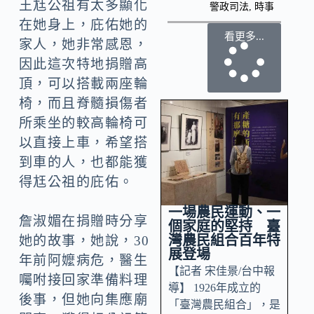
王尪公祖有太多顯化
警政司法
,
時事
在她身上，庇佑她的
看更多...
家人，她非常感恩，
因此這次特地捐贈高
頂，可以搭載兩座輪
椅，而且脊髓損傷者
所乘坐的較高輪椅可
以直接上車，希望搭
到車的人，也都能獲
得尪公祖的庇佑。
一場農民運動、一
詹淑媚在捐贈時分享
個家庭的堅持 臺
灣農民組合百年特
她的故事，她說，30
展登場
年前阿嬤病危，醫生
【記者 宋佳景/台中報
囑咐接回家準備料理
導】 1926年成立的
後事，但她向集應廟
「臺灣農民組合」，是