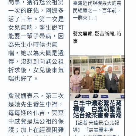
問事，獲得尪公祖第
臺灣近代規模最大的農
一次的庇佑，阿嬤多
民組織之一。百年前，
一群來 […]
活了三年。第二次是
女兒氣喘，醫生說可
藝文展覽
,
影音新聞
,
時
能要一輩子帶病，因
事
為先生小時候也氣
喘，她以為大概是遺
傳，沒想到向尪公祖
祈求後，女兒後來氣
喘也好了。
詹淑媚表示，第三次
白丰中濃彩繁花藏
是她先生發生車禍，
禪意 白嘉莉驚喜
每每逢凶化吉，冥冥
站台掀茶畫會高潮
中感覺是尪公祖的保
【記者 宋佳景/台北報
護；加上在經濟困難
導】 「最美麗主持