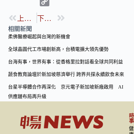
ac
n
C
e
e
o
b
上一篇
下一篇
p
o
y
相關新聞
o
柔佛醫療崛起與台灣的新機會
Li
k
n
全球晶圓代工市場創新高，台積電擴大領先優勢
k
台海有事，世界有事：從香格里拉對話看全球共同利益
蔬食教育論壇於新加坡慈濟舉行 跨界共探永續飲食未來
台星半導體合作再深化 京元電子新加坡新廠啟用 AI
供應鏈布局再升級
健