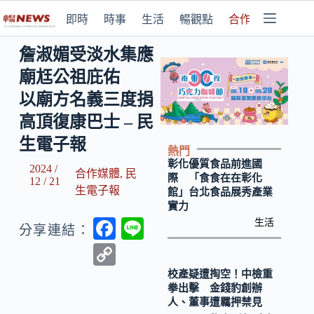
即時
時事
生活
暢觀點
合作媒體
詹淑媚受淡水集應
廟尪公祖庇佑
以廟方名義三度捐
高頂復康巴士 – 民
生電子報
熱門
彰化優質食品前進國
2024 /
合作媒體
,
民
際 「食食在在彰化
12 / 21
生電子報
館」台北食品展秀產業
實力
F
Li
生活
分享連結：
ac
n
C
e
e
o
校產疑遭掏空！中檢重
拳出擊 金錢豹創辦
b
p
人、董事遭羈押禁見