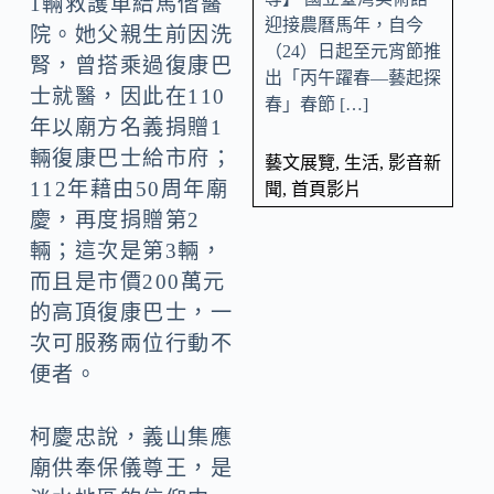
1輛救護車給馬偕醫
迎接農曆馬年，自今
院。她父親生前因洗
（24）日起至元宵節推
腎，曾搭乘過復康巴
出「丙午躍春—藝起探
士就醫，因此在110
春」春節 […]
年以廟方名義捐贈1
輛復康巴士給市府；
藝文展覽
,
生活
,
影音新
112年藉由50周年廟
聞
,
首頁影片
慶，再度捐贈第2
輛；這次是第3輛，
而且是市價200萬元
的高頂復康巴士，一
次可服務兩位行動不
便者。
柯慶忠說，義山集應
廟供奉保儀尊王，是