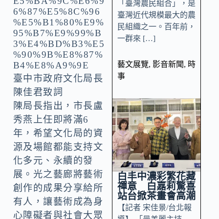
「臺灣農民組合」，是
臺灣近代規模最大的農
民組織之一。百年前，
一群來 […]
藝文展覽
,
影音新聞
,
時
事
臺中市政府文化局長
陳佳君致詞
陳局長指出，市長盧
秀燕上任即將滿6
年，希望文化局的資
源及場館都能支持文
化多元、永續的發
展。光之藝廊將藝術
白丰中濃彩繁花藏
禪意 白嘉莉驚喜
創作的成果分享給所
站台掀茶畫會高潮
有人，讓藝術成為身
【記者 宋佳景/台北報
心障礙者與社會大眾