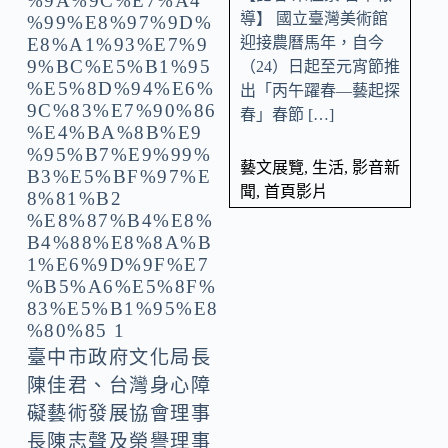
導】 國立臺灣美術館
迎接農曆馬年，自今
（24）日起至元宵節推
出「丙午躍春—藝起探
春」春節 […]
藝文展覽
,
生活
,
影音新
聞
,
首頁影片
臺中市政府文化局長
陳佳君、台灣身心障
礙藝術發展協會理事
長陳志聲及榮譽理事