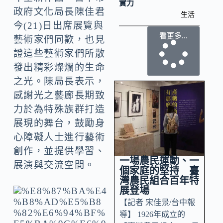
實力
政府文化局長陳佳君
生活
今(21)日出席展覽與
看更多...
藝術家們同歡，也見
證這些藝術家們所散
發出精彩燦爛的生命
之光。陳局長表示，
感謝光之藝廊長期致
力於為特殊族群打造
展現的舞台，鼓勵身
心障礙人士進行藝術
創作，並提供學習、
一場農民運動、一
展演與交流空間。
個家庭的堅持 臺
灣農民組合百年特
展登場
【記者 宋佳景/台中報
導】 1926年成立的