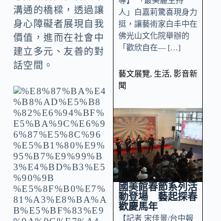
導】 「最美麗主持
溝通的橋樑，透過讓
人」白嘉莉驚喜現身力
身心障礙者展現自我
挺，讓藝術家白丰中在
佛光山文化院舉辦的
價值，進而在社會中
「歡欣自在— […]
建立多元、友善的對
話空間。
藝文展覽
,
生活
,
影音新
聞
國美館春節系列活
動登場 藝起探春
歡慶馬年
【記者 宋佳景/台中報