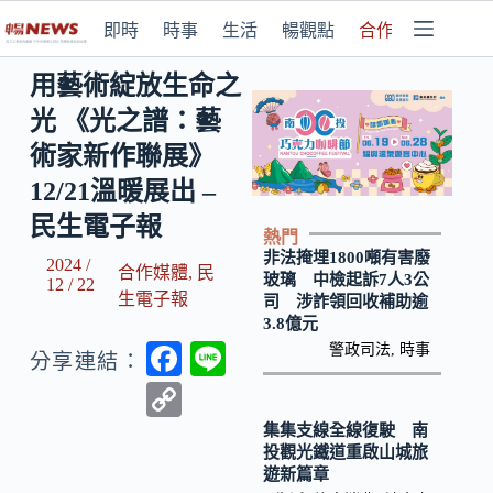
即時
時事
生活
暢觀點
合作媒體
用藝術綻放生命之
光 《光之譜：藝
術家新作聯展》
12/21溫暖展出 –
民生電子報
熱門
非法掩埋1800噸有害廢
2024 /
合作媒體
,
民
玻璃 中檢起訴7人3公
12 / 22
生電子報
司 涉詐領回收補助逾
3.8億元
F
Li
警政司法
,
時事
分享連結：
ac
n
C
e
e
o
集集支線全線復駛 南
投觀光鐵道重啟山城旅
b
p
遊新篇章