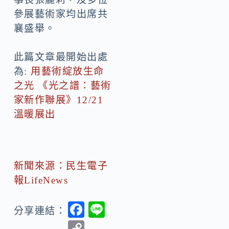
參展藝術家均出席共
襄盛舉。
此篇文章最開始出處
為:
用藝術綻放生命
之光 《光之譜：藝術
家新作聯展》12/21
溫暖展出
新聞來源：民生電子
報LifeNews
F
Li
分享連結：
ac
n
C