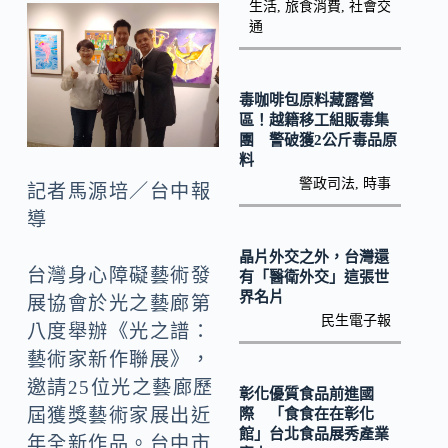
o
y
生活
,
旅食消費
,
社會交
通
o
Li
k
n
k
毒咖啡包原料藏露營
區！越籍移工組販毒集
團 警破獲2公斤毒品原
料
警政司法
,
時事
記者馬源培／台中報
導
晶片外交之外，台灣還
台灣身心障礙藝術發
有「醫衛外交」這張世
界名片
展協會於光之藝廊第
民生電子報
八度舉辦《光之譜：
藝術家新作聯展》，
邀請25位光之藝廊歷
彰化優質食品前進國
屆獲獎藝術家展出近
際 「食食在在彰化
館」台北食品展秀產業
年全新作品。台中市