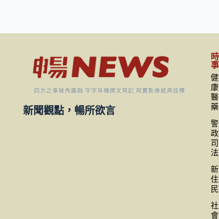
健
康
醫
藥
新聞觀點，暢所欲言
警
政
司
法
新
住
民
社
會