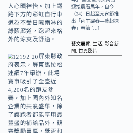
人心曠神怡。加上鐵
迎接農曆馬年，自今
（24）日起至元宵節推
路下方的彩虹自行車
出「丙午躍春—藝起探
道為不受日曬雨淋的
春」春節 […]
綠蔭廊道，跑起來格
外的涼爽及舒適。
藝文展覽
,
生活
,
影音新
聞
,
首頁影片
屏東縣政
府表示，屏東馬拉松
連續7年舉辦，此場
賽事吸引了全臺近
4,200名的跑友參
賽，加上國內外知名
企業的共襄盛舉，除
了讓跑者都能享用最
豐盛的補給品外，競
賽獎勵豐厚，獎盃和