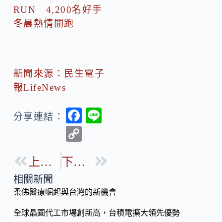
RUN 4,200名好手
冬晨熱情開跑
新聞來源：民生電子
報LifeNews
F
Li
分享連結：
ac
n
C
e
e
o
b
上一篇
下一篇
p
o
y
相關新聞
o
柔佛醫療崛起與台灣的新機會
Li
k
n
全球晶圓代工市場創新高，台積電擴大領先優勢