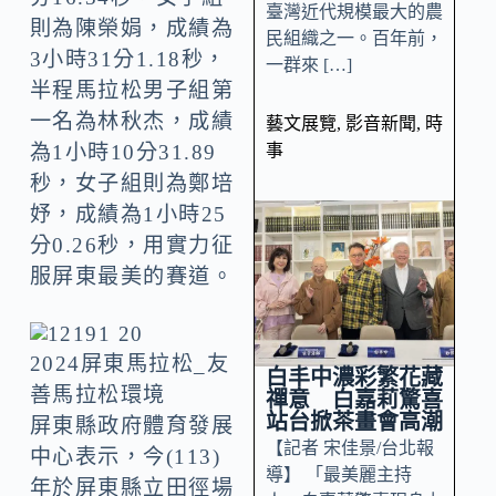
臺灣近代規模最大的農
則為陳榮娟，成績為
民組織之一。百年前，
3小時31分1.18秒，
一群來 […]
半程馬拉松男子組第
一名為林秋杰，成績
藝文展覽
,
影音新聞
,
時
事
為1小時10分31.89
秒，女子組則為鄭培
妤，成績為1小時25
分0.26秒，用實力征
服屏東最美的賽道。
2024屏東馬拉松_友
白丰中濃彩繁花藏
善馬拉松環境
禪意 白嘉莉驚喜
站台掀茶畫會高潮
屏東縣政府體育發展
【記者 宋佳景/台北報
中心表示，今(113)
導】 「最美麗主持
年於屏東縣立田徑場