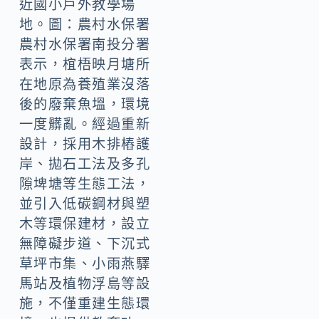
近國小戶外教學場
地。圖：農村水保署
農村水保署南投分署
表示，椬梧映月塘所
在地原為養殖業沒落
後的廢棄魚塭，環境
一度髒亂。經過重新
設計，採用木排樁護
岸、拋石工法及多孔
隙埤塘等生態工法，
並引入低碳鋼材與塑
木等環保建材，設立
無障礙步道、下沉式
草坪市集、小雨燕驛
馬站及植物浮島等設
施，不僅重建生態環