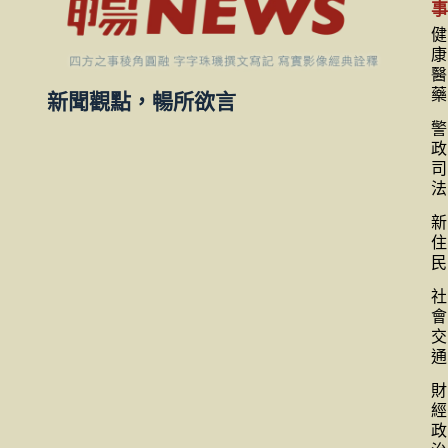
健
康
醫
藥
新聞觀點，暢所欲言
警
政
司
法
新
住
民
社
會
交
通
財
經
政