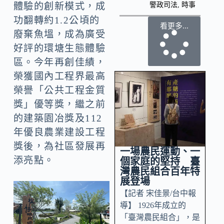
警政司法
,
時事
體驗的創新模式，成
功翻轉約1.2公頃的
看更多...
廢棄魚塭，成為廣受
好評的環塘生態體驗
區。今年再創佳績，
榮獲國內工程界最高
榮譽「公共工程金質
獎」優等獎，繼之前
的建築園冶獎及112
年優良農業建設工程
獎後，為社區發展再
一場農民運動、一
添亮點。
個家庭的堅持 臺
灣農民組合百年特
展登場
【記者 宋佳景/台中報
導】 1926年成立的
「臺灣農民組合」，是