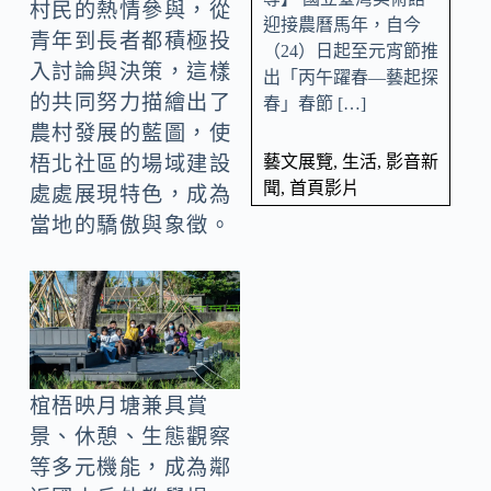
村民的熱情參與，從
迎接農曆馬年，自今
青年到長者都積極投
（24）日起至元宵節推
入討論與決策，這樣
出「丙午躍春—藝起探
的共同努力描繪出了
春」春節 […]
農村發展的藍圖，使
藝文展覽
,
生活
,
影音新
梧北社區的場域建設
聞
,
首頁影片
處處展現特色，成為
當地的驕傲與象徵。
椬梧映月塘兼具賞
景、休憩、生態觀察
等多元機能，成為鄰