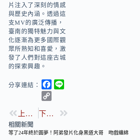
片注入了深刻的情感
與歷史內涵。透過這
支MV的廣泛傳播，
臺南的獨特魅力與文
化逐漸為更多國際觀
眾所熟知和喜愛，激
發了人們對這座古城
的探索興趣。
F
Li
分享連結：
ac
n
C
e
e
o
b
上一篇
下一篇
p
o
y
相關新聞
o
等了24年終於圓夢！阿弟發片化身黑道大哥 吻戲纏綿
Li