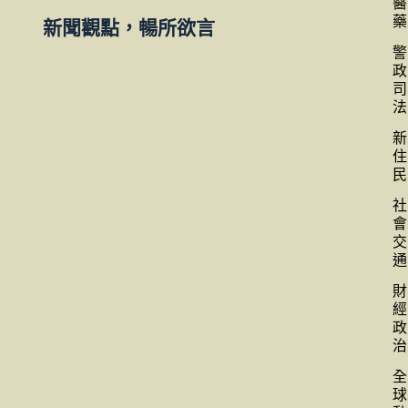
醫
藥
新聞觀點，暢所欲言
警
政
司
法
新
住
民
社
會
交
通
財
經
政
治
全
球