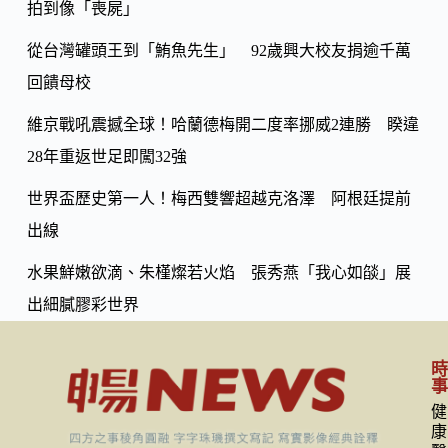
k
拍到像「喪屍」
n
k
從台灣罐頭王到「鮪魚先生」 92歲興大校友捐逾千萬
回饋母校
維京戰吼震撼全球！哈蘭德梅開二度率挪威2連勝 睽違
28年重返世足即闖32強
世界盃歷史第一人！梅西雙響超越克洛澤 阿根廷提前
出線
水果鮮嫩欲滴、朱槿燦若火焰 張秀燕「我心如燄」展
出細膩膠彩世界
健
康