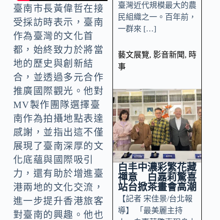
臺灣近代規模最大的農
臺南市長黃偉哲在接
民組織之一。百年前，
受採訪時表示，臺南
一群來 […]
作為臺灣的文化首
都，始終致力於將當
藝文展覽
,
影音新聞
,
時
地的歷史與創新結
事
合，並透過多元合作
推廣國際觀光。他對
MV製作團隊選擇臺
南作為拍攝地點表達
感謝，並指出這不僅
展現了臺南深厚的文
化底蘊與國際吸引
白丰中濃彩繁花藏
力，還有助於增進臺
禪意 白嘉莉驚喜
站台掀茶畫會高潮
港兩地的文化交流，
【記者 宋佳景/台北報
進一步提升香港旅客
導】 「最美麗主持
對臺南的興趣。他也