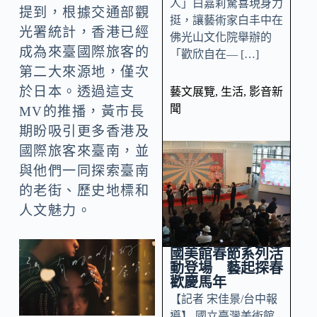
人」白嘉莉驚喜現身力
提到，根據交通部觀
挺，讓藝術家白丰中在
光署統計，香港已經
佛光山文化院舉辦的
成為來臺國際旅客的
「歡欣自在— […]
第二大來源地，僅次
於日本。透過這支
藝文展覽
,
生活
,
影音新
聞
MV的推播，黃市長
期盼吸引更多香港及
國際旅客來臺南，並
與他們一同探索臺南
的老街、歷史地標和
人文魅力。
國美館春節系列活
動登場 藝起探春
歡慶馬年
【記者 宋佳景/台中報
導】 國立臺灣美術館