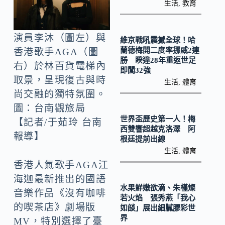
o
y
生活
,
教育
o
Li
k
n
演員李沐（圖左）與
維京戰吼震撼全球！哈
k
蘭德梅開二度率挪威2連
香港歌手AGA（圖
勝 睽違28年重返世足
右）於林百貨電梯內
即闖32強
取景，呈現復古與時
生活
,
體育
尚交融的獨特氛圍。
圖：台南觀旅局
世界盃歷史第一人！梅
【記者/于茹玲 台南
西雙響超越克洛澤 阿
報導】
根廷提前出線
生活
,
體育
香港人氣歌手AGA江
海迦最新推出的國語
水果鮮嫩欲滴、朱槿燦
音樂作品《沒有咖啡
若火焰 張秀燕「我心
的喫茶店》劇場版
如燄」展出細膩膠彩世
界
MV，特別選擇了臺