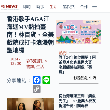
即時
時事
生活
暢觀點
合作媒體
香港歌手AGA江
海迦MV熱拍臺
南！林百貨、全美
戲院成打卡浪漫朝
聖地標
熱門
等了24年終於圓夢！阿
2024 /
影視戲劇
,
人
弟發片化身黑道大哥
12 / 30
物誌
,
生活
吻戲纏綿拍到像「喪
屍」
F
Li
影視戲劇
,
生活
分享連結：
ac
n
C
e
e
o
從台灣罐頭王到「鮪魚
先生」 92歲興大校友
b
p
捐逾千萬回饋母校