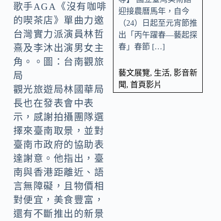
歌手AGA《沒有咖啡
迎接農曆馬年，自今
的喫茶店》單曲力邀
（24）日起至元宵節推
台灣實力派演員林哲
出「丙午躍春—藝起探
春」春節 […]
熹及李沐出演男女主
角。。圖：台南觀旅
藝文展覽
,
生活
,
影音新
局
聞
,
首頁影片
觀光旅遊局林國華局
長也在發表會中表
示，感謝拍攝團隊選
擇來臺南取景，並對
臺南市政府的協助表
達謝意。他指出，臺
南與香港距離近、語
言無障礙，且物價相
對便宜，美食豐富，
還有不斷推出的新景