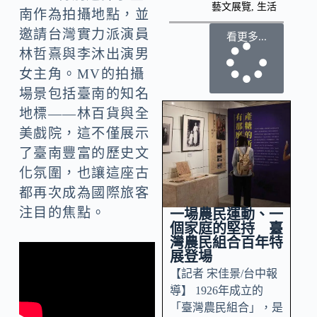
藝文展覽
,
生活
南作為拍攝地點，並
邀請台灣實力派演員
看更多...
林哲熹與李沐出演男
女主角。MV的拍攝
場景包括臺南的知名
地標——林百貨與全
美戲院，這不僅展示
了臺南豐富的歷史文
化氛圍，也讓這座古
都再次成為國際旅客
注目的焦點。
一場農民運動、一
個家庭的堅持 臺
灣農民組合百年特
展登場
【記者 宋佳景/台中報
導】 1926年成立的
「臺灣農民組合」，是