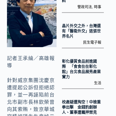
k
n
料
警政司法
,
時事
k
晶片外交之外，台灣還
有「醫衛外交」這張世
界名片
民生電子報
記者王承綸／高雄報
彰化優質食品前進國
導
際 「食食在在彰化
館」台北食品展秀產業
實力
針對威京集團沈慶京
生活
遭提起公訴但拒絕認
罪，並一再誣陷前台
北市副市長林欽榮曾
校產疑遭掏空！中檢重
拳出擊 金錢豹創辦
向其索賄，致京華城
人、董事遭羈押禁見