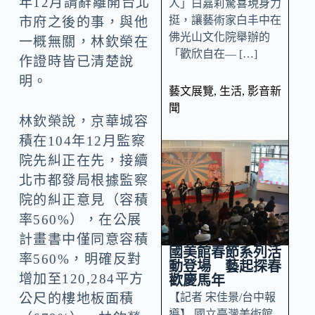
年12月請辭離開台北
人」白嘉莉驚喜現身力
挺，讓藝術家白丰中在
市府之後的事，與他
佛光山文化院舉辦的
一概無關，林欽榮在
「歡欣自在— […]
作證時皆已清楚說
明。
藝文展覽
,
生活
,
影音新
聞
林欽榮說，京華城容
積在104年12月監察
院先糾正在先，接續
北市都發局根據監察
院的糾正意見（容積
率560%），在公展
計畫書中僅同意容積
國美館春節系列活
率560%，明確反對
動登場 藝起探春
增加至120,284平方
歡慶馬年
【記者 宋佳景/台中報
公尺的樓地板面積
導】 國立臺灣美術館