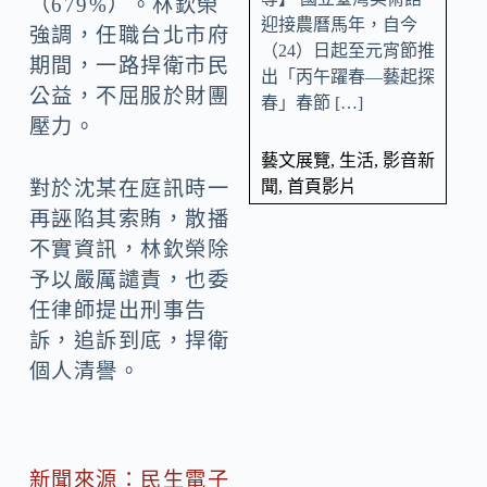
（679%）。林欽榮
迎接農曆馬年，自今
強調，任職台北市府
（24）日起至元宵節推
期間，一路捍衛市民
出「丙午躍春—藝起探
公益，不屈服於財團
春」春節 […]
壓力。
藝文展覽
,
生活
,
影音新
對於沈某在庭訊時一
聞
,
首頁影片
再誣陷其索賄，散播
不實資訊，林欽榮除
予以嚴厲譴責，也委
任律師提出刑事告
訴，追訴到底，捍衛
個人清譽。
新聞來源：民生電子