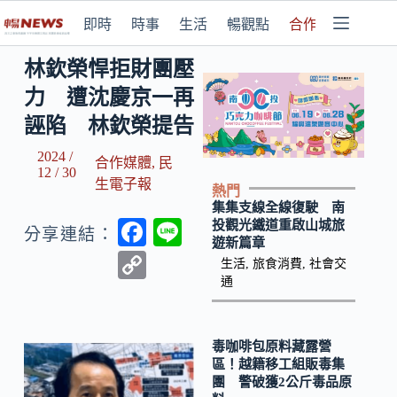
即時
時事
生活
暢觀點
合作媒體
林欽榮悍拒財團壓
力 遭沈慶京一再
誣陷 林欽榮提告
2024 /
合作媒體
,
民
12 / 30
生電子報
熱門
集集支線全線復駛 南
F
Li
投觀光鐵道重啟山城旅
分享連結：
遊新篇章
ac
n
C
生活
,
旅食消費
,
社會交
e
e
通
o
b
p
o
y
毒咖啡包原料藏露營
區！越籍移工組販毒集
o
Li
團 警破獲2公斤毒品原