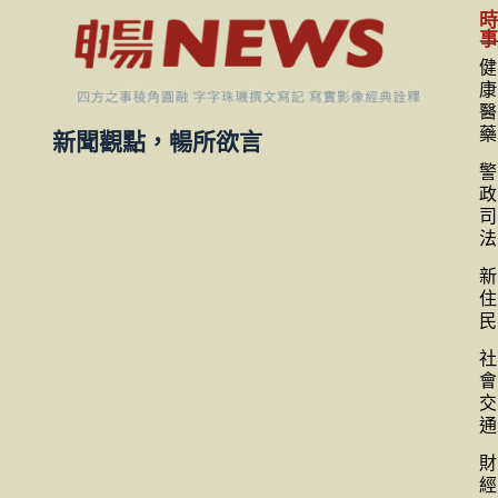
健
康
醫
藥
新聞觀點，暢所欲言
警
政
司
法
新
住
民
社
會
交
通
財
經