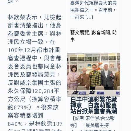
過。
臺灣近代規模最大的農
民組織之一。百年前，
林欽榮表示，北檢起
一群來 […]
訴書清楚指出，他身
藝文展覽
,
影音新聞
,
時
為都委會主席，與林
事
洲民立場一致，在
106年12月都市計畫
審查過程中，與會都
委會委員也都同意林
洲民及都發局意見，
反對威京集團主張的
永久保障120,284平
方公尺（換算容積率
白丰中濃彩繁花藏
禪意 白嘉莉驚喜
約679%）。後來該
站台掀茶畫會高潮
案容積暴增到
【記者 宋佳景/台北報
840%，是林欽榮107
導】 「最美麗主持