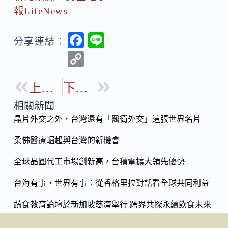
報LifeNews
F
Li
分享連結：
ac
n
C
e
e
o
b
上一篇
下一篇
p
o
y
相關新聞
o
晶片外交之外，台灣還有「醫衛外交」這張世界名片
Li
k
n
柔佛醫療崛起與台灣的新機會
k
全球晶圓代工市場創新高，台積電擴大領先優勢
台海有事，世界有事：從香格里拉對話看全球共同利益
蔬食教育論壇於新加坡慈濟舉行 跨界共探永續飲食未來