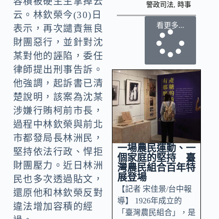
容積被硬生生拿掉云
警政司法
,
時事
云。林欽榮今(30)日
看更多...
表示，再次譴責無良
財團惡行，並針對沈
某對他的誣陷，委任
律師提出刑事告訴。
他強調，起訴書已清
楚說明，該案為沈某
涉嫌行賄柯前市長，
過程中林欽榮與前北
市都發局長林洲民，
一場農民運動、一
堅持依法行政、悍拒
個家庭的堅持 臺
財團壓力。近日林洲
灣農民組合百年特
展登場
民也多次透過貼文，
【記者 宋佳景/台中報
還原他和林欽榮反對
導】 1926年成立的
違法增加容積的經
「臺灣農民組合」，是