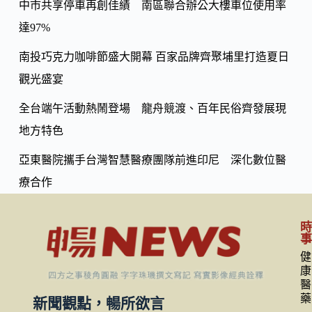
k
中市共享停車再創佳績 南區聯合辦公大樓車位使用率
達97%
南投巧克力咖啡節盛大開幕 百家品牌齊聚埔里打造夏日
觀光盛宴
全台端午活動熱鬧登場 龍舟競渡、百年民俗齊發展現
地方特色
亞東醫院攜手台灣智慧醫療團隊前進印尼 深化數位醫
療合作
健
康
醫
藥
新聞觀點，暢所欲言