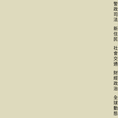
警
政
司
法
新
住
民
社
會
交
通
財
經
政
治
全
球
動
態