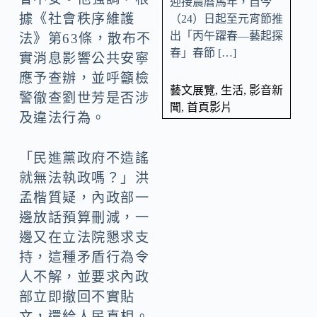
迎接農曆馬年，自今
據《社會秩序維護
（24）日起至元宵節推
出「丙午躍春—藝起探
法》第63條，散布不
春」春節 […]
實消息影響公共安寧
應予查辦，並呼籲檢
藝文展覽
,
生活
,
影音新
警徹查劉世芳是否涉
聞
,
首頁影片
及違法行為。
「民進黨政府不造謠
就無法執政嗎？」洪
孟楷質疑，內政部一
邊放話預算刪減，一
邊又在立法院懇求支
持，這種矛盾行為令
人不解，並要求內政
部立即撤回不實貼
文，還給人民真相。