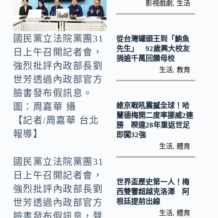
o
Li
影視戲劇
,
生活
k
n
k
國民黨立法院黨團31
從台灣罐頭王到「鮪魚
先生」 92歲興大校友
日上午召開記者會，
捐逾千萬回饋母校
強烈批評內政部長劉
生活
,
教育
世芳透過內政部官方
臉書發布假訊息。
維京戰吼震撼全球！哈
圖：周嘉華 攝
蘭德梅開二度率挪威2連
【記者/周嘉華 台北
勝 睽違28年重返世足
報導】
即闖32強
生活
,
體育
國民黨立法院黨團31
日上午召開記者會，
世界盃歷史第一人！梅
強烈批評內政部長劉
西雙響超越克洛澤 阿
根廷提前出線
世芳透過內政部官方
生活
,
體育
臉書發布假訊息，聲