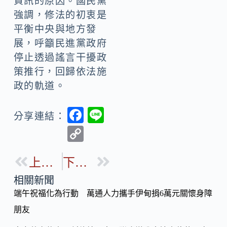
資訊的原因。國民黨
強調，修法的初衷是
平衡中央與地方發
展，呼籲民進黨政府
停止透過謠言干擾政
策推行，回歸依法施
政的軌道。
F
Li
分享連結：
ac
n
C
e
e
o
b
上一篇
下一篇
p
o
y
相關新聞
o
端午祝福化為行動 萬通人力攜手伊甸捐6萬元關懷身障
Li
k
朋友
n