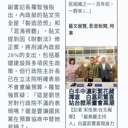
民組織之一。百年前，
副書記長羅智強指
一群來 […]
出，內政部的貼文完
全是「製造恐慌」和
藝文展覽
,
影音新聞
,
時
「混淆視聽」，貼文
事
提到因《財劃法》修
正案，將削減內政部
28%的支出，包括基
礎建設與多項民生政
策，但行政院主計長
已在立法院明確表態
不會重編預算。羅智
白丰中濃彩繁花藏
強質疑：「這是劉世
禪意 白嘉莉驚喜
站台掀茶畫會高潮
芳對行政院不滿的表
【記者 宋佳景/台北報
現嗎？還是要讓國民
導】 「最美麗主持
黨在預算協商中替她
人」白嘉莉驚喜現身力
背鍋？」