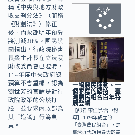
稱《中央與地方財政
看更多...
收支劃分法》（簡稱
《財劃法》）修正
後，內政部明年預算
將削減28%。國民黨
團指出，行政院秘書
長與主計長在立法院
財政委員會已澄清，
114年度中央政府總
預算不會重編，認為
一場農民運動、一
個家庭的堅持 臺
劉世芳的言論是對行
灣農民組合百年特
政院政策的公然打
展登場
臉，並要求內政部為
【記者 宋佳景/台中報
其「造謠」行為負
導】 1926年成立的
「臺灣農民組合」，是
責。
臺灣近代規模最大的農