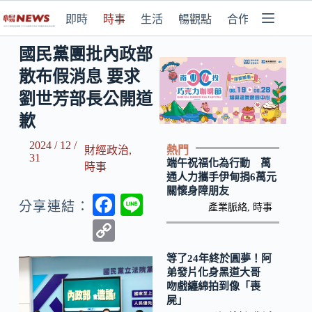
即時
時事
生活
暢觀點
合作媒體
國民黨團批內政部
散布假消息 要求
劉世芳部長公開道
歉
2024 / 12 /
熱門
財經政治
,
31
端午祝福化為行動 萬
時事
通人力攜手伊甸捐6萬元
關懷身障朋友
F
Li
分享連結：
產業脈絡
,
時事
ac
n
C
e
e
o
等了24年終於圓夢！阿
b
p
弟發片化身黑道大哥
吻戲纏綿拍到像「喪
o
y
屍」