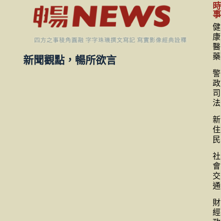
健
康
醫
藥
新聞觀點，暢所欲言
警
政
司
法
新
住
民
社
會
交
通
財
經