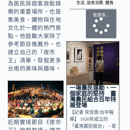
生活
,
旅食消費
,
體育
為居民與遊客放鬆娛
樂的重要場所，也是
看更多...
集美食、購物與在地
文化於一體的熱門景
點。他鼓勵大家除了
參考節目推薦外，也
建立自己的「夜市
王」清單，發掘更多
台南的美味與趣味。
一場農民運動、一
個家庭的堅持 臺
灣農民組合百年特
展登場
【記者 宋佳景/台中報
導】 1926年成立的
近期實境節目《夜市
「臺灣農民組合」，是