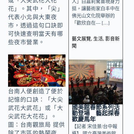
或「大尖武花大花
人」白嘉莉驚喜現身力
花」。其中，「尖」
挺，讓藝術家白丰中在
佛光山文化院舉辦的
代表小北與大東夜
「歡欣自在— […]
市，透過這句口訣即
可快速查明當天有哪
藝文展覽
,
生活
,
影音新
些夜市營業。
聞
台南人便創造了便於
記憶的口訣：「大尖
國美館春節系列活
武花大武花」或「大
動登場 藝起探春
尖武花大花花」。
歡慶馬年
圖：台南觀旅局 提供
【記者 宋佳景/台中報
除了市區的熱鬧夜
導】 國立臺灣美術館