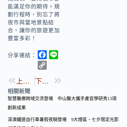
能滿足你的期待。規
劃行程時，別忘了將
夜市與當地景點結
合，讓你的旅遊更加
豐富多彩！
F
Li
分享連結：
ac
n
C
e
e
o
b
上一篇
下一篇
p
o
y
相關新聞
o
智慧醫療跨域交流登場 中山醫大攜手產官學研秀13項
Li
k
創新成果
n
k
深澳鐵道自行車暑假夜騎登場 9大燈區、七夕限定光影