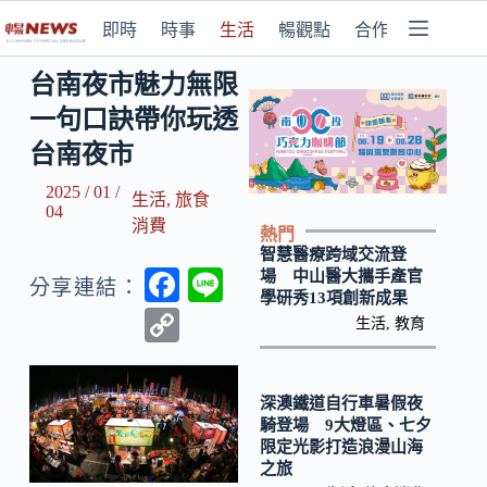
即時
時事
生活
暢觀點
合作媒體
台南夜市魅力無限
一句口訣帶你玩透
台南夜市
2025 / 01 /
生活
,
旅食
04
消費
熱門
智慧醫療跨域交流登
F
Li
場 中山醫大攜手產官
分享連結：
學研秀13項創新成果
ac
n
C
生活
,
教育
e
e
o
b
p
深澳鐵道自行車暑假夜
o
y
騎登場 9大燈區、七夕
限定光影打造浪漫山海
o
Li
之旅