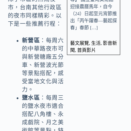
迎接農曆馬年，自今
市，台南其他行政區
（24）日起至元宵節推
的夜市同樣精彩。以
出「丙午躍春—藝起探
下是一些推薦行程：
春」春節 […]
新營區
：每周六
藝文展覽
,
生活
,
影音新
的中華路夜市可
聞
,
首頁影片
與新營糖廠五分
車、新營波光節
等景點搭配，感
受當地文化與活
力。
鹽水區
：每周三
的鹽水夜市適合
搭配八角樓、永
成戲院、月之美
術館等景點，特