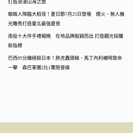
打造浪漫山海之旅
蜘蛛人降臨大稻埕！夏日節7月25日登場 煙火、無人機
光雕秀打造臺北最強夏夜
南投十大伴手禮揭曉 在地品牌脫穎而出 打造觀光採購
新指標
巴西95分鐘絕殺日本！胖虎轟頭槌、馬丁內利補時致命
一擊 森巴軍團2比1驚險晉級