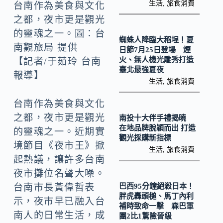
k
n
生活
,
旅食消費
台南作為美食與文化
k
之都，夜市更是觀光
的靈魂之一。圖：台
蜘蛛人降臨大稻埕！夏
南觀旅局 提供
日節7月25日登場 煙
火、無人機光雕秀打造
【記者/于茹玲 台南
臺北最強夏夜
報導】
生活
,
旅食消費
台南作為美食與文化
之都，夜市更是觀光
南投十大伴手禮揭曉
在地品牌脫穎而出 打造
的靈魂之一。近期實
觀光採購新指標
境節目《夜市王》掀
生活
,
旅食消費
起熱議，讓許多台南
夜市攤位名聲大噪。
巴西95分鐘絕殺日本！
台南市長黃偉哲表
胖虎轟頭槌、馬丁內利
示，夜市早已融入台
補時致命一擊 森巴軍
南人的日常生活，成
團2比1驚險晉級