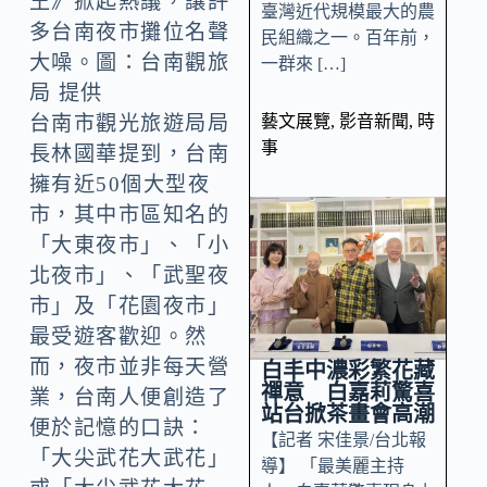
王》掀起熱議，讓許
臺灣近代規模最大的農
多台南夜市攤位名聲
民組織之一。百年前，
大噪。圖：台南觀旅
一群來 […]
局 提供
藝文展覽
,
影音新聞
,
時
台南市觀光旅遊局局
事
長林國華提到，台南
擁有近50個大型夜
市，其中市區知名的
「大東夜市」、「小
北夜市」、「武聖夜
市」及「花園夜市」
最受遊客歡迎。然
而，夜市並非每天營
白丰中濃彩繁花藏
禪意 白嘉莉驚喜
業，台南人便創造了
站台掀茶畫會高潮
便於記憶的口訣：
【記者 宋佳景/台北報
「大尖武花大武花」
導】 「最美麗主持