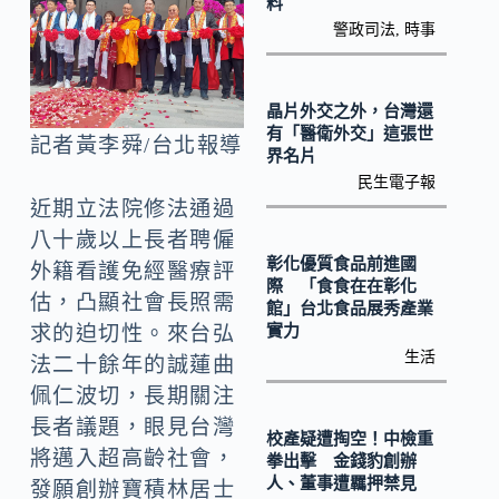
o
Li
料
警政司法
,
時事
k
n
k
晶片外交之外，台灣還
有「醫衛外交」這張世
記者黃李舜/台北報導
界名片
民生電子報
近期立法院修法通過
八十歲以上長者聘僱
彰化優質食品前進國
外籍看護免經醫療評
際 「食食在在彰化
估，凸顯社會長照需
館」台北食品展秀產業
實力
求的迫切性。來台弘
生活
法二十餘年的誠蓮曲
佩仁波切，長期關注
長者議題，眼見台灣
校產疑遭掏空！中檢重
將邁入超高齡社會，
拳出擊 金錢豹創辦
人、董事遭羈押禁見
發願創辦寶積林居士