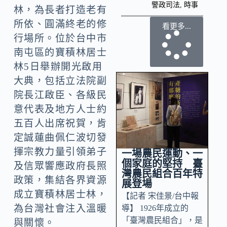
警政司法
,
時事
林，為長者打造老有
所依、圓滿終老的修
看更多...
行場所。位於台中市
南屯區的寶積林居士
林5日舉辦開光啟用
大典，包括立法院副
院長江啟臣、各級民
意代表及地方人士約
五百人出席祝賀，肯
定誠蓮曲佩仁波切發
揮宗教力量引領弟子
一場農民運動、一
個家庭的堅持 臺
及信眾響應政府長照
灣農民組合百年特
政策，集結各界資源
展登場
成立寶積林居士林，
【記者 宋佳景/台中報
為台灣社會注入溫暖
導】 1926年成立的
「臺灣農民組合」，是
與關懷。