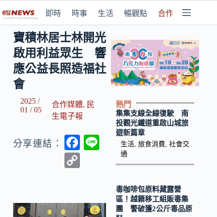
即時
時事
生活
暢觀點
合作媒體
寶積林居士林開光
啟用利益眾生 響
應公益長照造福社
會
2025 /
熱門
合作媒體
,
民
01 / 05
集集支線全線復駛 南
生電子報
投觀光鐵道重啟山城旅
遊新篇章
F
Li
分享連結：
生活
,
旅食消費
,
社會交
ac
n
通
C
e
e
o
b
p
毒咖啡包原料藏露營
區！越籍移工組販毒集
o
y
團 警破獲2公斤毒品原