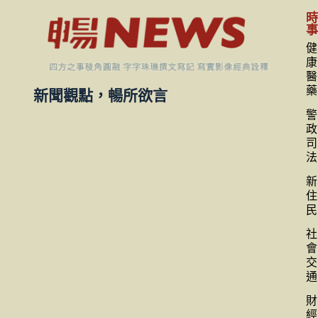
健
康
醫
藥
新聞觀點，暢所欲言
警
政
司
法
新
住
民
社
會
交
通
財
經