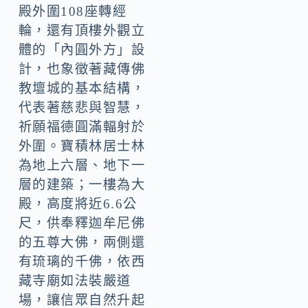
殿外圍108座轉經
輪，還有頂樓外觀立
體的「內圓外方」設
計，也象徵著藏傳佛
教壇城的基本結構，
代表著慈悲與智慧，
祈願福德圓滿輻射於
外圍。寶積林居士林
為地上六層、地下一
層的建築；一樓為大
殿，高度將近6.6公
尺，供奉釋迦牟尼佛
的五尊大佛，兩側還
有琉璃的千佛，依西
藏寺廟如法裝嚴道
場，讓信眾自然升起