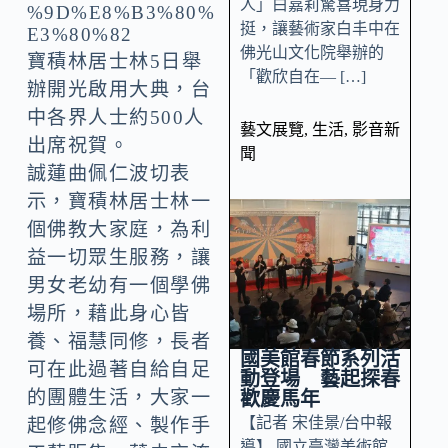
人」白嘉莉驚喜現身力
挺，讓藝術家白丰中在
佛光山文化院舉辦的
寶積林居士林5日舉
「歡欣自在— […]
辦開光啟用大典，台
中各界人士約500人
藝文展覽
,
生活
,
影音新
出席祝賀。
聞
誠蓮曲佩仁波切表
示，寶積林居士林一
個佛教大家庭，為利
益一切眾生服務，讓
男女老幼有一個學佛
場所，藉此身心皆
養、福慧同修，長者
國美館春節系列活
可在此過著自給自足
動登場 藝起探春
的團體生活，大家一
歡慶馬年
【記者 宋佳景/台中報
起修佛念經、製作手
導】 國立臺灣美術館