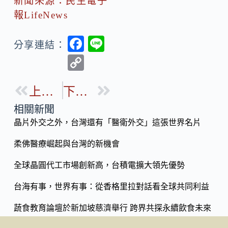
新聞來源：民生電子
報LifeNews
F
Li
分享連結：
ac
n
C
e
e
o
b
上一篇
下一篇
p
o
y
相關新聞
o
晶片外交之外，台灣還有「醫衛外交」這張世界名片
Li
k
n
柔佛醫療崛起與台灣的新機會
k
全球晶圓代工市場創新高，台積電擴大領先優勢
台海有事，世界有事：從香格里拉對話看全球共同利益
蔬食教育論壇於新加坡慈濟舉行 跨界共探永續飲食未來