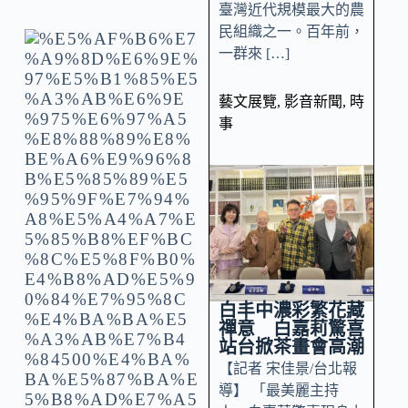
臺灣近代規模最大的農
民組織之一。百年前，
一群來 […]
藝文展覽
,
影音新聞
,
時
事
白丰中濃彩繁花藏
禪意 白嘉莉驚喜
站台掀茶畫會高潮
【記者 宋佳景/台北報
導】 「最美麗主持