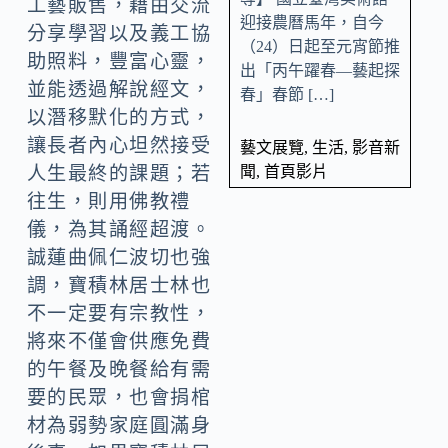
工藝販售，藉由交流
迎接農曆馬年，自今
分享學習以及義工協
（24）日起至元宵節推
助照料，豐富心靈，
出「丙午躍春—藝起探
並能透過解說經文，
春」春節 […]
以潛移默化的方式，
讓長者內心坦然接受
藝文展覽
,
生活
,
影音新
聞
,
首頁影片
人生最終的課題；若
往生，則用佛教禮
儀，為其誦經超渡。
誠蓮曲佩仁波切也強
調，寶積林居士林也
不一定要有宗教性，
將來不僅會供應免費
的午餐及晚餐給有需
要的民眾，也會捐棺
材為弱勢家庭圓滿身