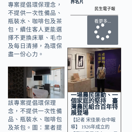
界名片
專案提倡環保理念，
民生電子報
不提供一次性備品、
瓶裝水、咖啡包及茶
看更多...
包，續住客人更能選
擇不更換床單、毛巾
及每日清掃，為環保
盡一份心力。
一場農民運動、一
個家庭的堅持 臺
該專案提倡環保理
灣農民組合百年特
念，不提供一次性備
展登場
品、瓶裝水、咖啡包
【記者 宋佳景/台中報
導】 1926年成立的
及茶包。圖：業者提