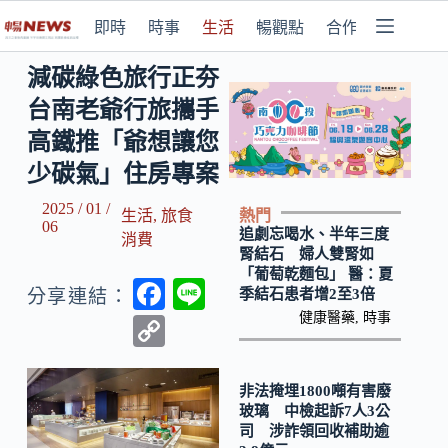
即時
時事
生活
暢觀點
合作媒體
減碳綠色旅行正夯
台南老爺行旅攜手
高鐵推「爺想讓您
少碳氣」住房專案
2025 / 01 /
熱門
生活
,
旅食
06
追劇忘喝水、半年三度
消費
腎結石 婦人雙腎如
「葡萄乾麵包」 醫：夏
F
Li
季結石患者增2至3倍
分享連結：
ac
n
健康醫藥
,
時事
C
e
e
o
b
p
非法掩埋1800噸有害廢
玻璃 中檢起訴7人3公
o
y
司 涉詐領回收補助逾