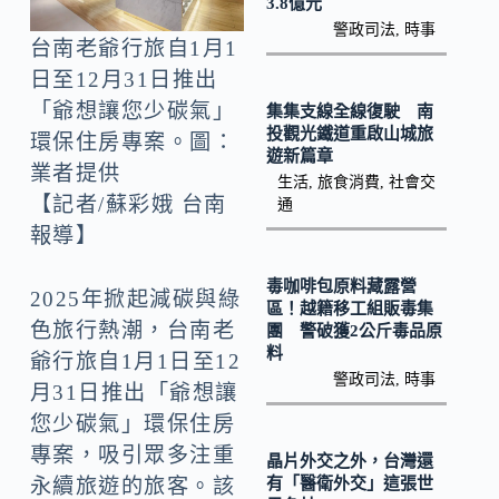
o
Li
3.8億元
警政司法
,
時事
k
n
台南老爺行旅自1月1
k
日至12月31日推出
「爺想讓您少碳氣」
集集支線全線復駛 南
投觀光鐵道重啟山城旅
環保住房專案。圖：
遊新篇章
業者提供
生活
,
旅食消費
,
社會交
【記者/蘇彩娥 台南
通
報導】
毒咖啡包原料藏露營
2025年掀起減碳與綠
區！越籍移工組販毒集
色旅行熱潮，台南老
團 警破獲2公斤毒品原
料
爺行旅自1月1日至12
警政司法
,
時事
月31日推出「爺想讓
您少碳氣」環保住房
專案，吸引眾多注重
晶片外交之外，台灣還
有「醫衛外交」這張世
永續旅遊的旅客。該