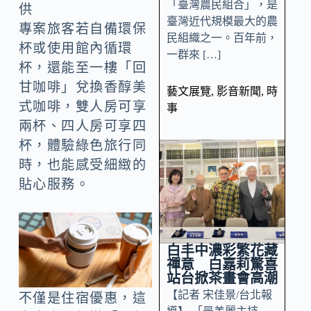
「臺灣農民組合」，是
供
臺灣近代規模最大的農
專案旅客若自備環保
民組織之一。百年前，
杯或使用館內循環
一群來 […]
杯，還能至一樓「回
甘咖啡」兌換香醇美
藝文展覽
,
影音新聞
,
時
式咖啡，雙人房可享
事
兩杯、四人房可享四
杯，體驗綠色旅行同
時，也能感受細緻的
貼心服務。
白丰中濃彩繁花藏
禪意 白嘉莉驚喜
站台掀茶畫會高潮
【記者 宋佳景/台北報
不僅是住宿優惠，這