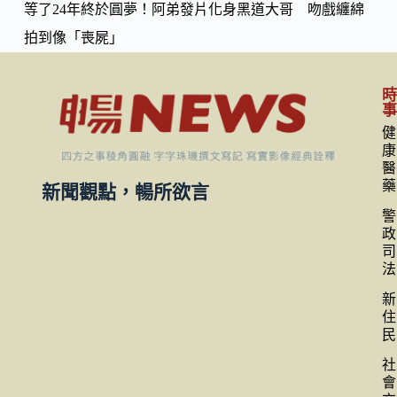
等了24年終於圓夢！阿弟發片化身黑道大哥 吻戲纏綿
拍到像「喪屍」
健
康
醫
藥
新聞觀點，暢所欲言
警
政
司
法
新
住
民
社
會