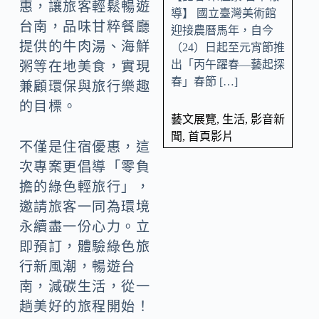
惠，讓旅客輕鬆暢遊
導】 國立臺灣美術館
台南，品味甘粹餐廳
迎接農曆馬年，自今
提供的牛肉湯、海鮮
（24）日起至元宵節推
出「丙午躍春—藝起探
粥等在地美食，實現
春」春節 […]
兼顧環保與旅行樂趣
的目標。
藝文展覽
,
生活
,
影音新
聞
,
首頁影片
不僅是住宿優惠，這
次專案更倡導「零負
擔的綠色輕旅行」，
邀請旅客一同為環境
永續盡一份心力。立
即預訂，體驗綠色旅
行新風潮，暢遊台
南，減碳生活，從一
趟美好的旅程開始！