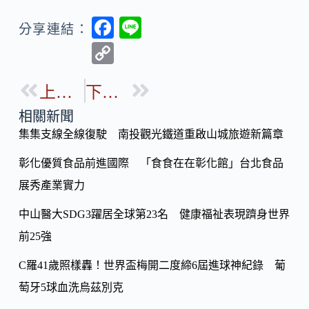
F
Li
分享連結：
ac
n
C
e
e
o
b
上一篇
下一篇
p
o
y
相關新聞
o
集集支線全線復駛 南投觀光鐵道重啟山城旅遊新篇章
Li
k
n
彰化優質食品前進國際 「食食在在彰化館」台北食品
k
展秀產業實力
中山醫大SDG3躍居全球第23名 健康福祉表現躋身世界
前25強
C羅41歲照樣轟！世界盃梅開二度締6屆進球神紀錄 葡
萄牙5球血洗烏茲別克