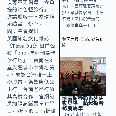
導】 「最美麗主持
次專案更倡導「零負
人」白嘉莉驚喜現身力
擔的綠色輕旅行」，
挺，讓藝術家白丰中在
邀請旅客一同為環境
佛光山文化院舉辦的
永續盡一份心力。
「歡欣自在— […]
圖：業者提供
英國知名文化雜誌
藝文展覽
,
生活
,
影音新
聞
《Time Out》日前公
布「2025年亞洲最佳
旅行地」，台南在8
座入選城市中排名第
4，成為台灣唯一上
榜城市。為響應低碳
出行，台南老爺行旅
與高鐵合作，官網訂
國美館春節系列活
動登場 藝起探春
房加購高鐵票享有平
歡慶馬年
日78折、假日85折優
【記者 宋佳景/台中報