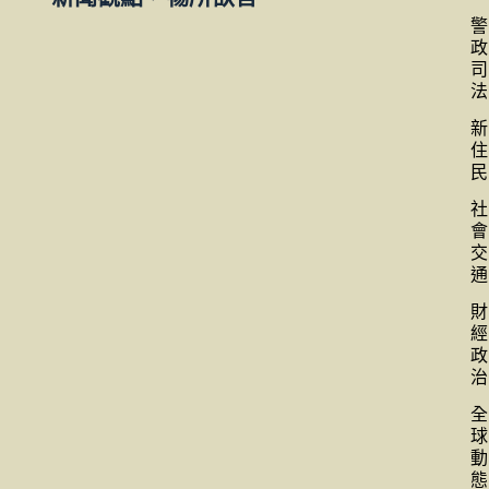
警
政
司
法
新
住
民
社
會
交
通
財
經
政
治
全
球
動
態