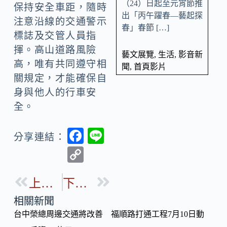
（24）日起至元宵節推
保持安全車距，隨時
出「丙午躍春—藝起探
注意沿線的交通警示
春」春節 […]
標誌及交管人員指
揮。高山道路風險
藝文展覽
,
生活
,
影音新
高，唯有共同遵守相
聞
,
首頁影片
關規定，才能確保自
身與他人的行車安
全。
F
Li
分享連結：
ac
n
C
e
e
o
b
上一篇
下一篇
p
o
y
相關新聞
o
台中榮總周邊交通將改善 福順路打通工程7月10日動
Li