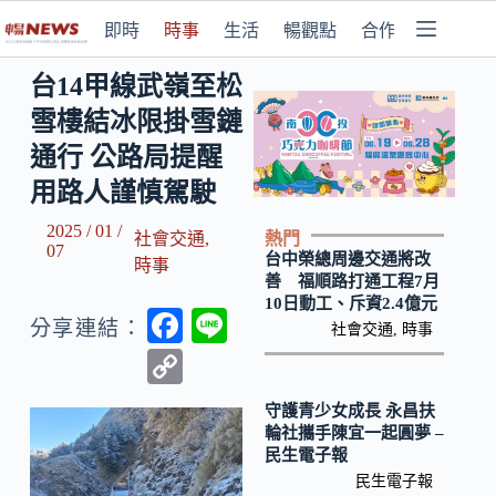
即時
時事
生活
暢觀點
合作媒體
台14甲線武嶺至松
雪樓結冰限掛雪鏈
通行 公路局提醒
用路人謹慎駕駛
2025 / 01 /
熱門
社會交通
,
07
台中榮總周邊交通將改
時事
善 福順路打通工程7月
10日動工、斥資2.4億元
F
Li
分享連結：
社會交通
,
時事
ac
n
C
e
e
o
守護青少女成長 永昌扶
b
p
輪社攜手陳宜一起圓夢 –
民生電子報
o
y
民生電子報