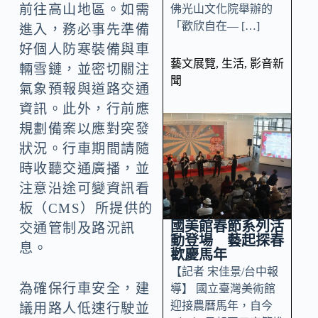
前往高山地區。如需
佛光山文化院舉辦的
「歡欣自在— […]
進入，務必事先準備
好個人防寒裝備與車
藝文展覽
,
生活
,
影音新
輛雪鏈，並密切關注
聞
氣象預報與道路交通
資訊。此外，行前應
規劃備案以應對突發
狀況。行車期間請隨
時收聽交通廣播，並
注意沿途可變資訊看
板（CMS）所提供的
國美館春節系列活
交通管制及路況訊
動登場 藝起探春
息。
歡慶馬年
【記者 宋佳景/台中報
為確保行車安全，建
導】 國立臺灣美術館
迎接農曆馬年，自今
議用路人低速行駛並