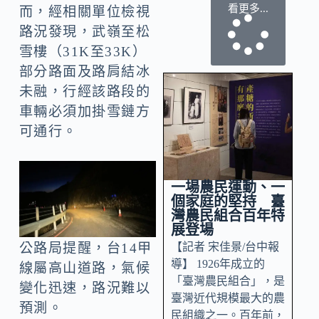
看更多...
而，經相關單位檢視
路況發現，武嶺至松
雪樓（31K至33K）
部分路面及路肩結冰
未融，行經該路段的
車輛必須加掛雪鏈方
可通行。
一場農民運動、一
個家庭的堅持 臺
灣農民組合百年特
展登場
【記者 宋佳景/台中報
公路局提醒，台14甲
導】 1926年成立的
線屬高山道路，氣候
「臺灣農民組合」，是
變化迅速，路況難以
臺灣近代規模最大的農
預測。
民組織之一。百年前，