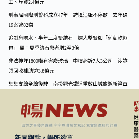
k
工、斥資2.4億元
n
k
刑事局國際刑警科成立47年 跨境追緝不停歇 去年破
19案逮82嫌
追劇忘喝水、半年三度腎結石 婦人雙腎如「葡萄乾麵
包」 醫：夏季結石患者增2至3倍
非法掩埋1800噸有害廢玻璃 中檢起訴7人3公司 涉詐
領回收補助逾3.8億元
集集支線全線復駛 南投觀光鐵道重啟山城旅遊新篇章
健
康
醫
藥
新聞觀點，暢所欲言