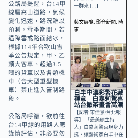
公路局提醒，台14甲
一群來 […]
線屬高山道路，氣候
變化迅速，路況難以
藝文展覽
,
影音新聞
,
時
預測。雪季期間，若
事
遇降雪或路面結冰，
根據114年合歡山雪
季公告規定，甲、乙
類大客車、超過3.5
噸的貨車以及各類機
車（含大型重型機
車）禁止進入管制路
白丰中濃彩繁花藏
禪意 白嘉莉驚喜
段。
站台掀茶畫會高潮
【記者 宋佳景/台北報
公路局呼籲，欲前往
導】 「最美麗主持
台14甲線的用路人應
人」白嘉莉驚喜現身力
謹慎評估，非必要勿
挺，讓藝術家白丰中在