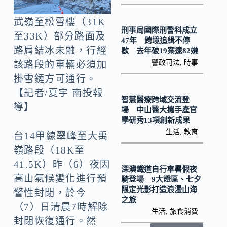
o
Li
k
n
武嶺至松雪樓（31K
刑事局國際刑警科成立
k
至33K）部分路面及
47年 跨境追緝不停
路肩結冰未融，行經
歇 去年破19案逮82嫌
警政司法
,
時事
該路段的車輛必須加
掛雪鏈方可通行。
【記者/夏宇 南投報
智慧醫療跨域交流登
導】
場 中山醫大攜手產官
學研秀13項創新成果
生活
,
教育
台14甲線翠峰至大禹
嶺路段（18K至
41.5K）昨（6）夜因
深澳鐵道自行車暑假夜
高山氣候變化進行預
騎登場 9大燈區、七夕
限定光影打造浪漫山海
警性封閉，於今
之旅
（7）日清晨7時解除
生活
,
旅食消費
封閉恢復通行。然