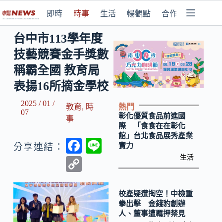
即時
時事
生活
暢觀點
合作媒體
台中市113學年度
技藝競賽金手獎數
稱霸全國 教育局
表揚16所摘金學校
2025 / 01 /
熱門
教育
,
時
07
彰化優質食品前進國
事
際 「食食在在彰化
館」台北食品展秀產業
F
Li
實力
分享連結：
ac
n
生活
C
e
e
o
b
p
校產疑遭掏空！中檢重
拳出擊 金錢豹創辦
o
y
人、董事遭羈押禁見