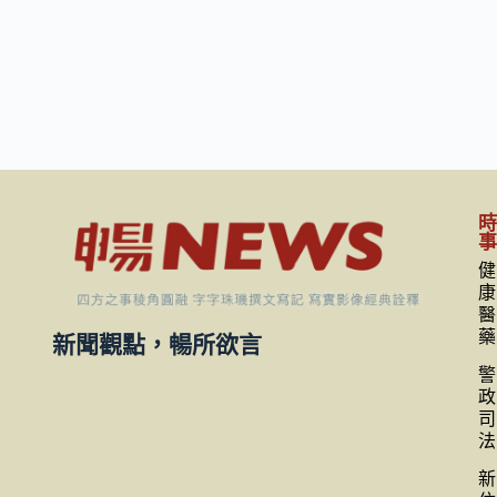
健
康
醫
藥
新聞觀點，暢所欲言
警
政
司
法
新