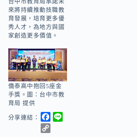
台中市教育局承諾未
來將持續推動技職教
育發展，培育更多優
秀人才，為地方與國
家創造更多價值。
僑泰高中抱回5座金
手獎。圖：台中市教
育局 提供
F
Li
分享連結：
ac
n
C
e
e