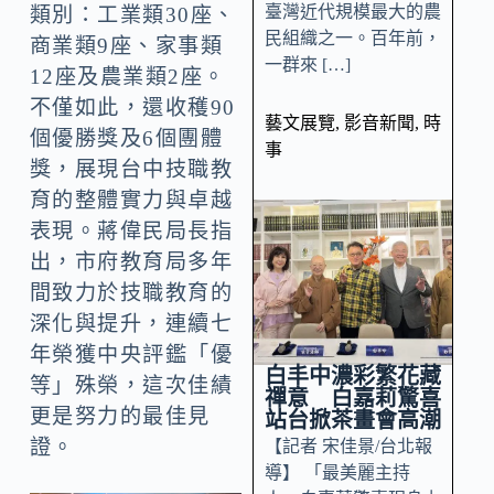
臺灣近代規模最大的農
類別：工業類30座、
民組織之一。百年前，
商業類9座、家事類
一群來 […]
12座及農業類2座。
不僅如此，還收穫90
藝文展覽
,
影音新聞
,
時
個優勝獎及6個團體
事
獎，展現台中技職教
育的整體實力與卓越
表現。蔣偉民局長指
出，市府教育局多年
間致力於技職教育的
深化與提升，連續七
年榮獲中央評鑑「優
白丰中濃彩繁花藏
等」殊榮，這次佳績
禪意 白嘉莉驚喜
更是努力的最佳見
站台掀茶畫會高潮
證。
【記者 宋佳景/台北報
導】 「最美麗主持