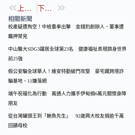
o
b
上一篇
下一篇
p
o
y
相關新聞
o
校產疑遭掏空！中檢重拳出擊 金錢豹創辦人、董事遭
Li
k
羈押禁見
n
k
中山醫大SDG3躍居全球第23名 健康福祉表現躋身世界
前25強
假公安騙全球華人！維安特勤破門攻堅 豪宅藏跨境詐
騙基地、11嫌落網
端午祝福化為行動 萬通人力攜手伊甸捐6萬元關懷身障
朋友
從台灣罐頭王到「鮪魚先生」 92歲興大校友捐逾千萬
回饋母校