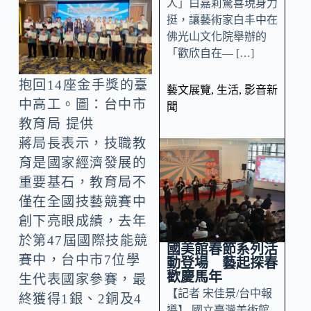
人」白嘉莉驚喜現身力
挺，讓藝術家白丰中在
佛光山文化院舉辦的
「歡欣自在— […]
抱回14座金手獎的臺
藝文展覽
,
生活
,
影音新
中高工。圖：台中市
聞
教育局 提供
蔣局長表示，技職教
育是國家經濟發展的
重要基石，教育局不
僅在全國技藝競賽中
創下亮眼成績，去年
於第47屆國際技能競
國美館春節系列活
賽中，台中市7位學
動登場 藝起探春
歡慶馬年
生代表國家參賽，最
【記者 宋佳景/台中報
終獲得1銀、2銅及4
導】 國立臺灣美術館