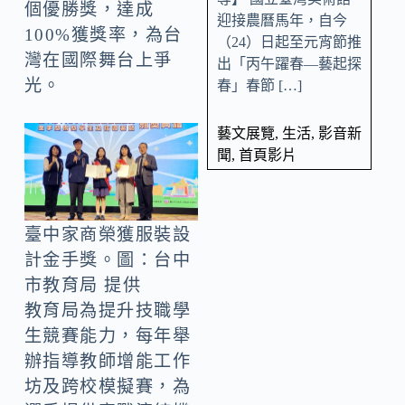
個優勝獎，達成
迎接農曆馬年，自今
100%獲獎率，為台
（24）日起至元宵節推
灣在國際舞台上爭
出「丙午躍春—藝起探
光。
春」春節 […]
藝文展覽
,
生活
,
影音新
聞
,
首頁影片
臺中家商榮獲服裝設
計金手獎。圖：台中
市教育局 提供
教育局為提升技職學
生競賽能力，每年舉
辦指導教師增能工作
坊及跨校模擬賽，為