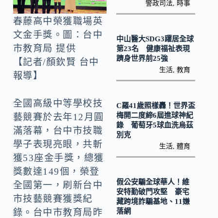
o
Li
警政司法
,
時事
k
n
春藤高中榮獲職場英
k
文金手獎。圖：台中
中山醫大SDG3躍居全球
市教育局 提供
第23名 健康福祉表現
躋身世界前25強
【記者/顏欽賢 台中
生活
,
教育
報導】
全國高級中等學校技
C羅41歲照樣轟！世界盃
梅開二度締6屆進球神紀
藝競賽於去年12月圓
錄 葡萄牙5球血洗烏茲
滿落幕，台中市技職
別克
學子表現亮眼，共斬
生活
,
體育
獲53座金手獎，總獲
獎數達149個，榮登
假公安騙全球華人！維
全國第一，刷新台中
安特勤破門攻堅 豪宅
市技藝競賽獲獎紀
藏跨境詐騙基地、11嫌
落網
錄。台中市教育局昨