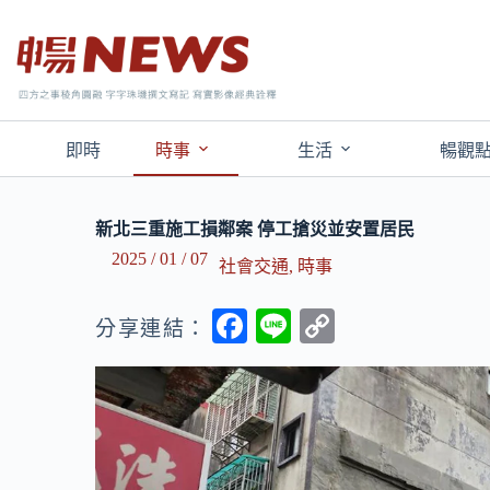
即時
時事
生活
暢觀
新北三重施工損鄰案 停工搶災並安置居民
2025 / 01 / 07
社會交通
,
時事
F
Li
C
分享連結：
ac
n
o
e
e
p
b
y
o
Li