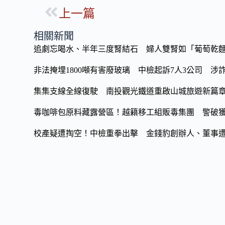
ac
n
o
上一篇
e
e
p
b
y
相關新聞
o
Li
追劇忘喝水、半年三度腎結石 婦人雙腎如「葡萄乾麵
o
n
非法掩埋1800噸有害廢玻璃 中檢起訴7人3公司 涉詐
k
k
集集支線全線復駛 南投觀光鐵道重啟山城旅遊新篇
毒咖啡包原料藏露營區！越籍移工組販毒集團 警破獲
校產疑遭掏空！中檢重拳出擊 金錢豹創辦人、董事