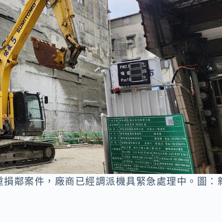
重損鄰案件，廠商已經調派機具緊急處理中。圖：