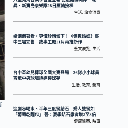
八里河海音樂季首度登場 民歌飄揚河岸 陳
昇、新寶島康樂隊28日壓軸接棒
生活
,
旅食消費
婚姻倒著看，更懂珍惜當下！《倒數婚姻》臺
中三場完售 故事工廠11月再推新作
藝文展覽
,
生活
台中盃幼兒棒球全國大賽登場 26隊小小球員
齊聚中央球場追逐棒球夢
生活
,
教育
,
體育
新
追劇忘喝水、半年三度腎結石 婦人雙腎如
「葡萄乾麵包」 醫：夏季結石患者增2至3倍
健康醫藥
,
時事