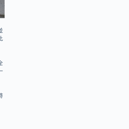
並
此
全
一
持