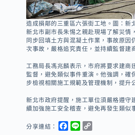
造成損鄰的三重區六張街工地。圖：新北
新北市副市長朱惕之親赴現場了解災情
同步回填土方與混凝土作業，事故原因
次事故，嚴格追究責任，並持續監督建
工務局長馮兆麟表示，市府將要求建商
監督，避免類似事件重演。他強調，確
步檢視相關施工規範及管理機制，提升
新北市政府提醒，施工單位須嚴格遵守
續加強施工安全稽查，避免再發生類似
F
Li
C
分享連結：