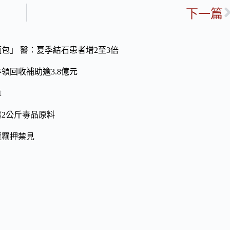
下一篇
包」 醫：夏季結石患者增2至3倍
領回收補助逾3.8億元
章
2公斤毒品原料
遭羈押禁見