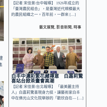
【記者 宋佳景/台中報導】 1926年成立的
「臺灣農民組合」，是臺灣近代規模最大
的農民組織之一。百年前，一群來 […]
藝文展覽
,
影音新聞
,
時事
建
集
白丰中濃彩繁花藏禪意 白嘉莉驚
喜站台掀茶畫會高潮
【記者 宋佳景/台北報導】 「最美麗主持
人」白嘉莉驚喜現身力挺，讓藝術家白丰
中在佛光山文化院舉辦的「歡欣自在— […]