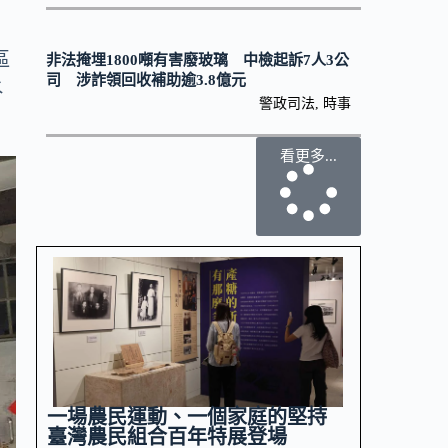
區
非法掩埋1800噸有害廢玻璃 中檢起訴7人3公
司 涉詐領回收補助逾3.8億元
水
警政司法
,
時事
看更多...
一場農民運動、一個家庭的堅持
臺灣農民組合百年特展登場