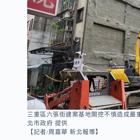
o
n
k
k
三重區六張街建案基地開挖不慎造成嚴
北市政府 提供
【記者/周嘉華 新北報導】