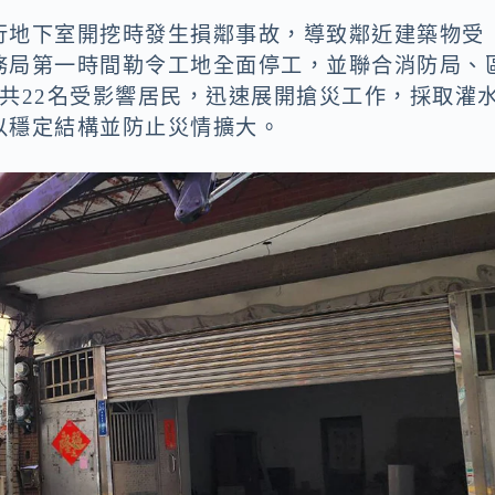
行地下室開挖時發生損鄰事故，導致鄰近建築物受
務局第一時間勒令工地全面停工，並聯合消防局、
共22名受影響居民，迅速展開搶災工作，採取灌
以穩定結構並防止災情擴大。