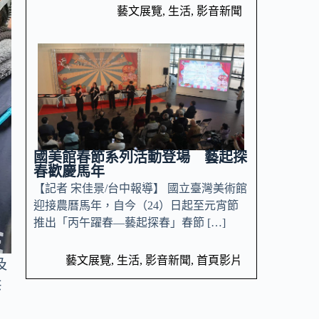
藝文展覽
,
生活
,
影音新聞
國美館春節系列活動登場 藝起探
春歡慶馬年
【記者 宋佳景/台中報導】 國立臺灣美術館
迎接農曆馬年，自今（24）日起至元宵節
推出「丙午躍春—藝起探春」春節 […]
藝文展覽
,
生活
,
影音新聞
,
首頁影片
及
供
，