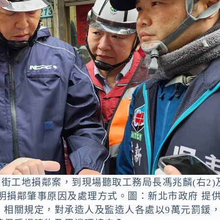
張街工地損鄰案，到現場聽取工務局長馮兆麟(右2)
說明損鄰肇事原因及處理方式。圖：新北市政府 提
》相關規定，對承造人及監造人各處以9萬元罰鍰