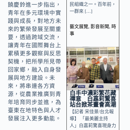
民組織之一。百年前，
饒慶鈴進一步指出，
一群來 […]
青年在多元環境中實
踐與成長，對地方未
藝文展覽
,
影音新聞
,
時
來的繁榮發展至關重
事
要，透過跨域交流，
讓青年在國際舞台上
累積更多觀察與反思
契機，把所學所見帶
回家鄉，融入自身發
展與地方建設。未
來，將串連各方資
白丰中濃彩繁花藏
源，從農業推廣到青
禪意 白嘉莉驚喜
年培育同步並進，為
站台掀茶畫會高潮
臺東在地特色與人才
【記者 宋佳景/台北報
發展注入更多動能。
導】 「最美麗主持
人」白嘉莉驚喜現身力