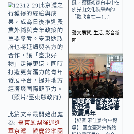
挺，讓藝術家白丰中在
此京滬之
佛光山文化院舉辦的
行獲得的經驗與成
「歡欣自在— […]
果，成為日後推進農
業外銷與青年政策的
藝文展覽
,
生活
,
影音新
重要參考。臺東縣政
聞
府也將延續與各方的
合作，讓「臺東好
物」走得更遠，同時
打造更有潛力的青年
發展平台，提升地方
經濟與國際競爭力。
（照片/臺東縣政府）
國美館春節系列活
動登場 藝起探春
歡慶馬年
此篇文章最開始出處
【記者 宋佳景/台中報
為:
臺東鳳梨釋迦進
導】 國立臺灣美術館
軍京滬 饒慶鈴率團