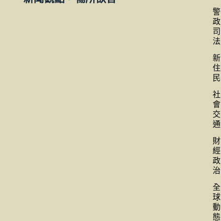
警
政
司
法
新
住
民
社
會
交
通
財
經
政
治
全
球
動
態