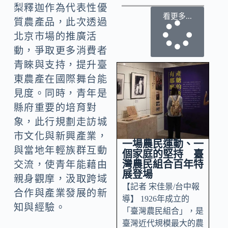
梨釋迦作為代表性優
看更多...
質農產品，此次透過
北京市場的推廣活
動，爭取更多消費者
青睞與支持，提升臺
東農產在國際舞台能
見度。同時，青年是
縣府重要的培育對
象，此行規劃走訪城
市文化與新興產業，
一場農民運動、一
與當地年輕族群互動
個家庭的堅持 臺
灣農民組合百年特
交流，使青年能藉由
展登場
親身觀摩，汲取跨域
【記者 宋佳景/台中報
合作與產業發展的新
導】 1926年成立的
知與經驗。
「臺灣農民組合」，是
臺灣近代規模最大的農