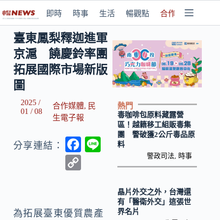
即時
時事
生活
暢觀點
合作媒體
臺東鳳梨釋迦進軍
京滬 饒慶鈴率團
拓展國際市場新版
圖
2025 /
熱門
合作媒體
,
民
01 / 08
毒咖啡包原料藏露營
生電子報
區！越籍移工組販毒集
團 警破獲2公斤毒品原
F
Li
料
分享連結：
ac
n
警政司法
,
時事
C
e
e
o
b
p
晶片外交之外，台灣還
有「醫衛外交」這張世
o
y
界名片
為拓展臺東優質農產