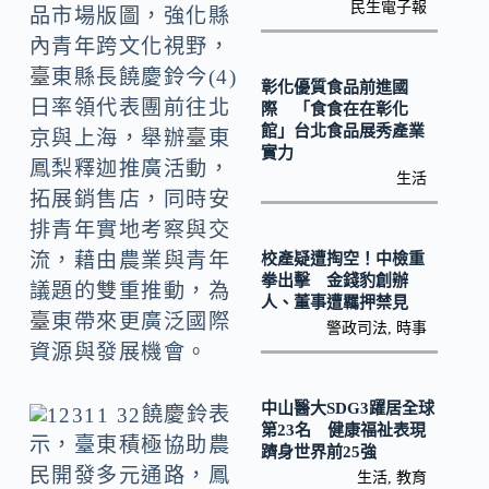
o
Li
民生電子報
品市場版圖，強化縣
k
n
內青年跨文化視野，
k
臺東縣長饒慶鈴今(4)
彰化優質食品前進國
日率領代表團前往北
際 「食食在在彰化
館」台北食品展秀產業
京與上海，舉辦臺東
實力
鳳梨釋迦推廣活動，
生活
拓展銷售店，同時安
排青年實地考察與交
流，藉由農業與青年
校產疑遭掏空！中檢重
拳出擊 金錢豹創辦
議題的雙重推動，為
人、董事遭羈押禁見
臺東帶來更廣泛國際
警政司法
,
時事
資源與發展機會。
中山醫大SDG3躍居全球
饒慶鈴表
第23名 健康福祉表現
示，臺東積極協助農
躋身世界前25強
民開發多元通路，鳳
生活
,
教育