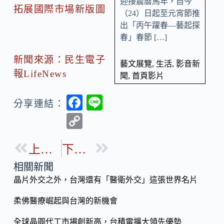
迎接農曆馬年，自今
拓展國際市場新版圖
（24）日起至元宵節推
出「丙午躍春—藝起探
春」春節 […]
新聞來源：民生電子
藝文展覽
,
生活
,
影音新
報LifeNews
聞
,
首頁影片
F
Li
分享連結：
ac
n
C
e
e
o
b
上一篇
下一篇
p
o
y
相關新聞
o
晶片外交之外，台灣還有「醫衛外交」這張世界名片
Li
k
n
柔佛醫療崛起與台灣的新機會
k
全球晶圓代工市場創新高，台積電擴大領先優勢