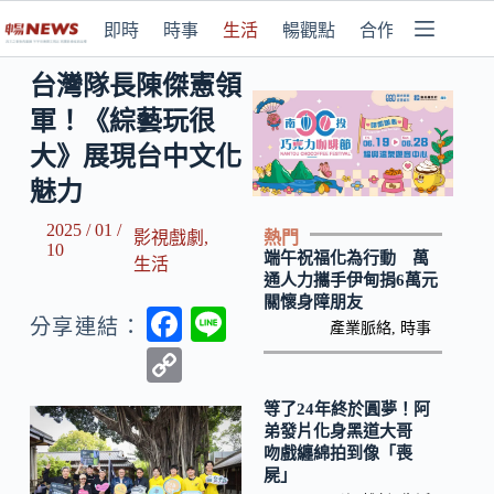
即時
時事
生活
暢觀點
合作媒體
台灣隊長陳傑憲領
軍！《綜藝玩很
大》展現台中文化
魅力
2025 / 01 /
熱門
影視戲劇
,
10
端午祝福化為行動 萬
生活
通人力攜手伊甸捐6萬元
關懷身障朋友
F
Li
分享連結：
產業脈絡
,
時事
ac
n
C
e
e
o
等了24年終於圓夢！阿
b
p
弟發片化身黑道大哥
吻戲纏綿拍到像「喪
o
y
屍」