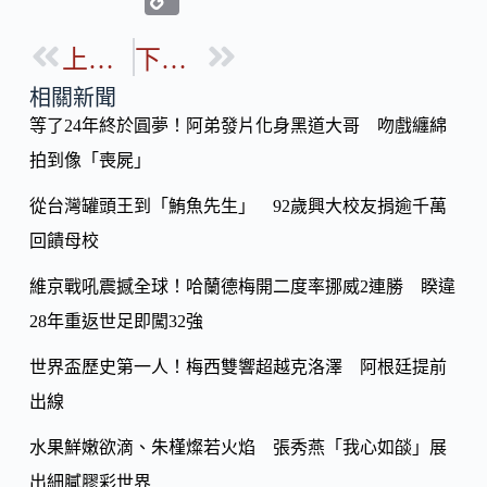
e
e
o
b
上一篇
下一篇
p
o
y
相關新聞
o
等了24年終於圓夢！阿弟發片化身黑道大哥 吻戲纏綿
Li
k
拍到像「喪屍」
n
k
從台灣罐頭王到「鮪魚先生」 92歲興大校友捐逾千萬
回饋母校
維京戰吼震撼全球！哈蘭德梅開二度率挪威2連勝 睽違
28年重返世足即闖32強
世界盃歷史第一人！梅西雙響超越克洛澤 阿根廷提前
出線
水果鮮嫩欲滴、朱槿燦若火焰 張秀燕「我心如燄」展
出細膩膠彩世界