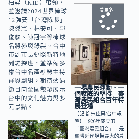
柏昇（KID）帶領，
看更多...
並邀請2024世界棒球
12強賽「台灣隊長」
陳傑憲、林安可、郭
俊麟、陳冠宇等棒球
名將參與錄製。台中
市副市長鄭照新特地
到場探班，並準備多
樣台中名產慰勞主持
群與劇組，期待透過
一場農民運動、一
節目向全國觀眾展示
個家庭的堅持 臺
台中的文化魅力與多
灣農民組合百年特
展登場
元景點。
【記者 宋佳景/台中報
導】 1926年成立的
「臺灣農民組合」，是
臺灣近代規模最大的農