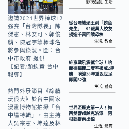
o
Li
影視戲劇
,
生活
k
n
邀請2024世界棒球12
k
從台灣罐頭王到「鮪魚
強賽「台灣隊長」陳
先生」 92歲興大校友
傑憲、林安可、郭俊
捐逾千萬回饋母校
生活
,
教育
麟、陳冠宇等棒球名
將參與錄製。圖：台
中市政府 提供
維京戰吼震撼全球！哈
【記者/顏欽賢 台中
蘭德梅開二度率挪威2連
勝 睽違28年重返世足
報導】
即闖32強
生活
,
體育
熱門外景節目《綜藝
玩很大》於台中國家
漫畫博物館拍攝「台
世界盃歷史第一人！梅
西雙響超越克洛澤 阿
中場特輯」，由主持
根廷提前出線
人吳宗憲、坤達及林
生活
,
體育