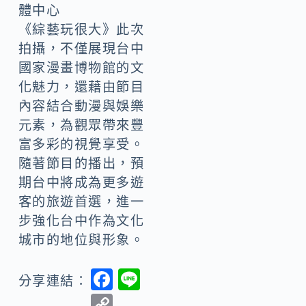
體中心
《綜藝玩很大》此次
拍攝，不僅展現台中
國家漫畫博物館的文
化魅力，還藉由節目
內容結合動漫與娛樂
元素，為觀眾帶來豐
富多彩的視覺享受。
隨著節目的播出，預
期台中將成為更多遊
客的旅遊首選，進一
步強化台中作為文化
城市的地位與形象。
F
Li
分享連結：
ac
n
C