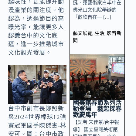
趣味性，更能提升動
挺，讓藝術家白丰中在
漫產業的關注度。他
佛光山文化院舉辦的
「歡欣自在— […]
認為，透過節目的高
曝光率，能讓更多人
藝文展覽
,
生活
,
影音新
認識台中的文化底
聞
蘊，進一步推動城市
文化觀光發展。
國美館春節系列活
台中市副市長鄭照新
動登場 藝起探春
歡慶馬年
與2024世界棒球12強
【記者 宋佳景/台中報
賽冠軍國手陳傑憲-林
導】 國立臺灣美術館
安可。圖：台中市政