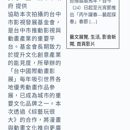
迎接農曆馬年，自今
府 提供
（24）日起至元宵節推
協助本次拍攝的台中
出「丙午躍春—藝起探
春」春節 […]
市影視發展基金會，
是台中市推動影視與
藝文展覽
,
生活
,
影音新
動畫產業的重要平
聞
,
首頁影片
台。基金會長期致力
於提升文化創意產業
的能見度，所舉辦的
「台中國際動畫影
展」每年吸引世界各
地優秀動畫作品參
展，已成為城市的重
要文化品牌之一。本
次透過《綜藝玩很
大》的合作，將漫畫
與動畫文化推向更廣