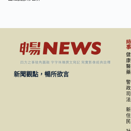
健
康
醫
藥
新聞觀點，暢所欲言
警
政
司
法
新
住
民