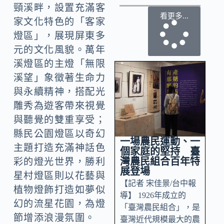
頸溪畔，設置充滿客
看更多...
家文化特色的「客家
燈區」，展現屏東多
元的文化風貌。萬年
溪燈區的主燈「無限
溪望」象徵著生命力
與永續精神，搭配光
雕秀為遊客帶來視覺
與聽覺的雙重享受；
縣民公園燈區以奇幻
一場農民運動、一
主題打造充滿神話色
個家庭的堅持 臺
灣農民組合百年特
彩的燈光世界，勝利
展登場
星村燈區則以花藝與
【記者 宋佳景/台中報
植物燈飾打造如夢似
導】 1926年成立的
幻的流星花園，為燈
「臺灣農民組合」，是
節增添浪漫氛圍。
臺灣近代規模最大的農