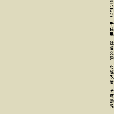
警
政
司
法
新
住
民
社
會
交
通
財
經
政
治
全
球
動
態