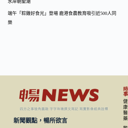
水岸朝聖潮
端午「粽雞好食光」登場 鹿港食農教育吸引近500人同
樂
健
康
醫
藥
新聞觀點，暢所欲言