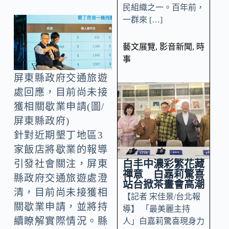
民組織之一。百年前，
一群來 […]
藝文展覽
,
影音新聞
,
時
事
屏東縣政府交通旅遊
處回應，目前尚未接
獲相關歇業申請(圖/
屏東縣政府)
針對近期墾丁地區3
家飯店將歇業的報導
引發社會關注，屏東
白丰中濃彩繁花藏
禪意 白嘉莉驚喜
縣政府交通旅遊處澄
站台掀茶畫會高潮
清，目前尚未接獲相
【記者 宋佳景/台北報
關歇業申請，並將持
導】 「最美麗主持
續瞭解實際情況。縣
人」白嘉莉驚喜現身力