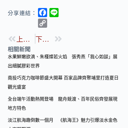
F
Li
分享連結：
ac
n
C
e
e
o
b
上一篇
下一篇
p
o
y
相關新聞
o
水果鮮嫩欲滴、朱槿燦若火焰 張秀燕「我心如燄」展
Li
k
出細膩膠彩世界
n
k
南投巧克力咖啡節盛大開幕 百家品牌齊聚埔里打造夏日
觀光盛宴
全台端午活動熱鬧登場 龍舟競渡、百年民俗齊發展現
地方特色
淡江航海趣倒數一個月 《航海王》魅力引爆淡水金色