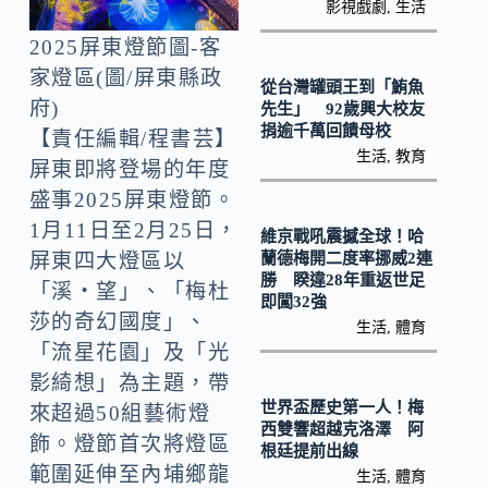
o
Li
影視戲劇
,
生活
k
n
2025屏東燈節圖-客
k
家燈區(圖/屏東縣政
從台灣罐頭王到「鮪魚
府)
先生」 92歲興大校友
捐逾千萬回饋母校
【責任編輯/程書芸】
生活
,
教育
屏東即將登場的年度
盛事2025屏東燈節。
1月11日至2月25日，
維京戰吼震撼全球！哈
蘭德梅開二度率挪威2連
屏東四大燈區以
勝 睽違28年重返世足
「溪‧望」、「梅杜
即闖32強
莎的奇幻國度」、
生活
,
體育
「流星花園」及「光
影綺想」為主題，帶
世界盃歷史第一人！梅
來超過50組藝術燈
西雙響超越克洛澤 阿
飾。燈節首次將燈區
根廷提前出線
範圍延伸至內埔鄉龍
生活
,
體育