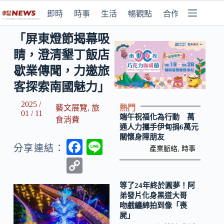
即時
時事
生活
暢觀點
合作媒體
「屏東燈節揭幕吸
睛，澄清墾丁飯店
歇業傳聞，力邀旅
客探索南國魅力」
2025 /
熱門
藝文展覽
,
旅
01 / 11
端午祝福化為行動 萬
食消費
通人力攜手伊甸捐6萬元
關懷身障朋友
F
Li
分享連結：
產業脈絡
,
時事
ac
n
C
e
e
o
等了24年終於圓夢！阿
b
p
弟發片化身黑道大哥
吻戲纏綿拍到像「喪
o
y
屍」