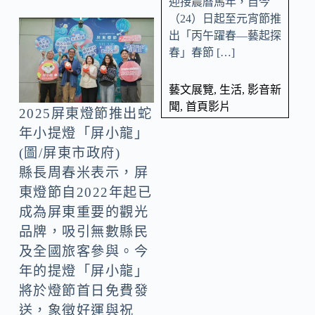
迎接農曆馬年，自今
（24）日起至元宵節推
出「丙午躍春—藝起探
春」春節 […]
藝文展覽
,
生活
,
影音新
聞
,
首頁影片
2025屏東燈節推出蛇
年小提燈「屏小龍」
(圖/屏東市政府)
縣長周春米表示，屏
東燈節自2022年起已
成為屏東重要的觀光
品牌，吸引無數縣民
及全國旅客參與。今
年的提燈「屏小龍」
將於燈節首日免費發
送，象徵好運與祝