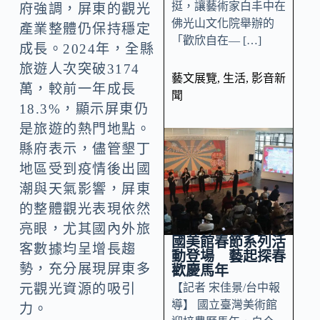
挺，讓藝術家白丰中在
府強調，屏東的觀光
佛光山文化院舉辦的
產業整體仍保持穩定
「歡欣自在— […]
成長。2024年，全縣
旅遊人次突破3174
藝文展覽
,
生活
,
影音新
萬，較前一年成長
聞
18.3%，顯示屏東仍
是旅遊的熱門地點。
縣府表示，儘管墾丁
地區受到疫情後出國
潮與天氣影響，屏東
的整體觀光表現依然
亮眼，尤其國內外旅
國美館春節系列活
客數據均呈增長趨
動登場 藝起探春
勢，充分展現屏東多
歡慶馬年
元觀光資源的吸引
【記者 宋佳景/台中報
導】 國立臺灣美術館
力。