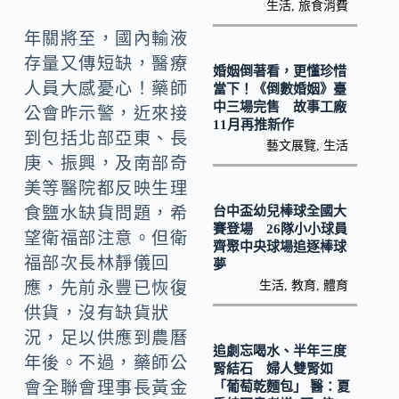
o
Li
生活
,
旅食消費
k
n
年關將至，國內輸液
k
存量又傳短缺，醫療
婚姻倒著看，更懂珍惜
人員大感憂心！藥師
當下！《倒數婚姻》臺
中三場完售 故事工廠
公會昨示警，近來接
11月再推新作
到包括北部亞東、長
藝文展覽
,
生活
庚、振興，及南部奇
美等醫院都反映生理
台中盃幼兒棒球全國大
食鹽水缺貨問題，希
賽登場 26隊小小球員
望衛福部注意。但衛
齊聚中央球場追逐棒球
福部次長林靜儀回
夢
生活
,
教育
,
體育
應，先前永豐已恢復
供貨，沒有缺貨狀
況，足以供應到農曆
追劇忘喝水、半年三度
年後。不過，藥師公
腎結石 婦人雙腎如
會全聯會理事長黃金
「葡萄乾麵包」 醫：夏