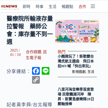
即時
時事
生活
暢觀點
合作媒體
醫療院所輸液存量
拉警報 藥師公
會：庫存量不到一
週
2025 /
熱門
合作媒體
,
民
01 / 10
小魏揪玩了！新歌變台
生電子報
灣虎航主題曲 飛日本
拍MV喊「快出來玩」
F
Li
分享連結：
影視戲劇
,
生活
ac
n
C
e
e
o
八里河海音樂季首度登
b
p
場 民歌飄揚河岸 陳
昇、新寶島康樂隊28日
o
y
壓軸接棒
記者黃李舜/台北報導