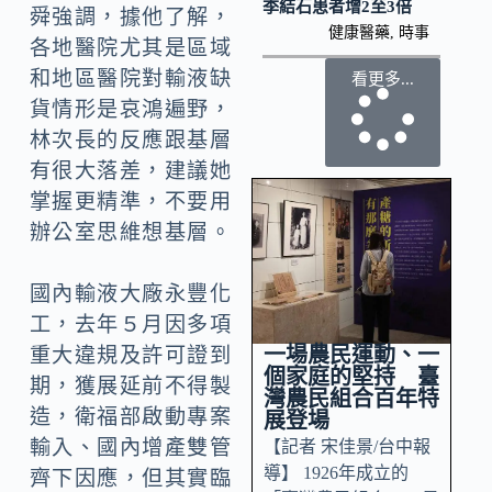
季結石患者增2至3倍
舜強調，據他了解，
健康醫藥
,
時事
各地醫院尤其是區域
和地區醫院對輸液缺
看更多...
貨情形是哀鴻遍野，
林次長的反應跟基層
有很大落差，建議她
掌握更精準，不要用
辦公室思維想基層。
國內輸液大廠永豐化
工，去年５月因多項
一場農民運動、一
重大違規及許可證到
個家庭的堅持 臺
期，獲展延前不得製
灣農民組合百年特
造，衛福部啟動專案
展登場
輸入、國內增產雙管
【記者 宋佳景/台中報
導】 1926年成立的
齊下因應，但其實臨