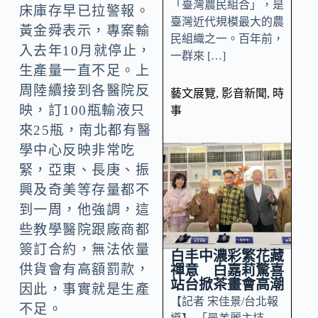
「臺灣農民組合」，是
床庫存早已拉警報。
臺灣近代規模最大的農
黃金舜表示，專案輸
民組織之一。百年前，
入去年10月就停止，
一群來 […]
生產量一直不足。上
周陸續接到各醫院反
藝文展覽
,
影音新聞
,
時
映，訂100瓶輸液只
事
來25瓶，南北都有醫
學中心反映非常吃
緊，亞東、長庚、振
興及奇美等存量都不
到一周，他強調，這
些教學醫院跟廠商都
簽訂合約，無法依量
白丰中濃彩繁花藏
供貨會有高額罰款，
禪意 白嘉莉驚喜
站台掀茶畫會高潮
因此，事實就是生產
【記者 宋佳景/台北報
不足。