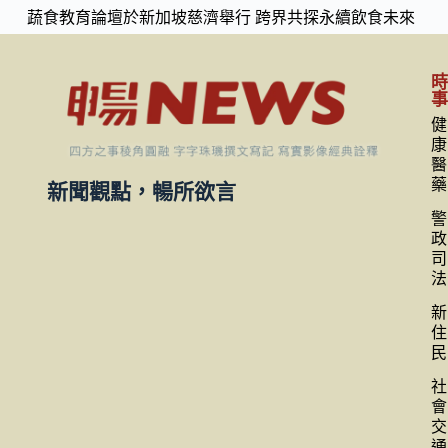
蔬食教育論壇於新加坡慈濟舉行 跨界共探永續飲食未來
健
康
醫
藥
新聞觀點，暢所欲言
警
政
司
法
新
住
民
社
會
交
通