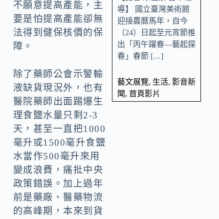
不願意提高產能，主
導】 國立臺灣美術館
要是怕提高產能卻無
迎接農曆馬年，自今
法得到健保核價的保
（24）日起至元宵節推
出「丙午躍春—藝起探
障。
春」春節 […]
除了藥師公會示警輸
藝文展覽
,
生活
,
影音新
液缺貨現況外，也有
聞
,
首頁影片
醫院藥師出面踢爆生
理食鹽水量只剩2-3
天，甚至一直把1000
毫升或1500毫升食鹽
水當作500毫升來用
變成浪費，痛批中央
政策錯誤。加上過年
前是藥廠、醫藥物流
的高峰期，本來到貨