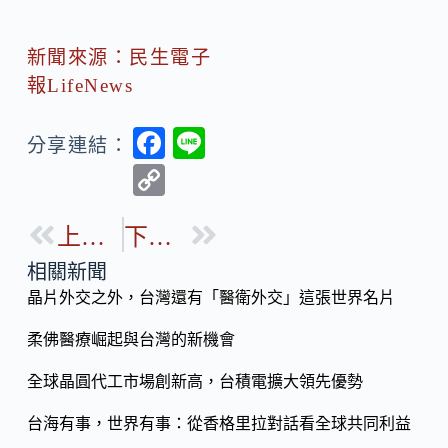
新聞來源：民生電子
報LifeNews
F
Li
分享連結：
ac
n
C
e
e
o
b
上一篇
下一篇
p
o
y
相關新聞
o
晶片外交之外，台灣還有「醫衛外交」這張世界名片
Li
k
n
柔佛醫療崛起與台灣的新機會
k
全球晶圓代工市場創新高，台積電擴大領先優勢
台海有事，世界有事：從香格里拉對話看全球共同利益