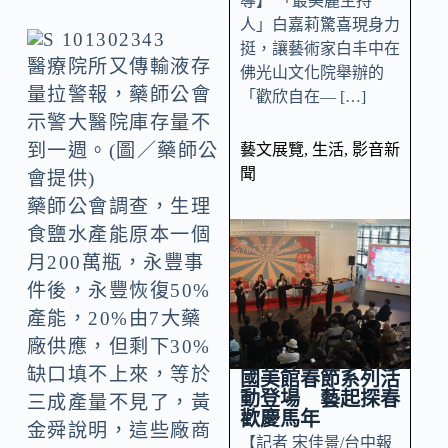
導】 「最美麗主持
人」白嘉莉驚喜現身力
挺，讓藝術家白丰中在
醫療院所又傳輸液存
佛光山文化院舉辦的
量拉警報，藥師公會
「歡欣自在— […]
示警大醫院庫存量不
到一週。(圖／藥師公
藝文展覽
,
生活
,
影音新
聞
會提供)
藥師公會調查，生理
食鹽水產能原本一個
月200萬瓶，永豐事
件後，永豐恢復50%
產能，20%由7大藥
廠供應，但剩下30%
缺口填不上來，等於
國美館春節系列活
動登場 藝起探春
三成產量不見了，黃
歡慶馬年
金舜說明，這些廠商
【記者 宋佳景/台中報