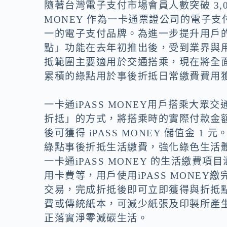
o
n
隨著台灣電子支付市場會員人數突破 3,0
k
k
MONEY 作為一卡通票證公司的電子支
一的電子支付品牌。為進一步提升用戶的生
點」功能在去年初推出後，受到業界與
抵範圍主要適用於交通搭乘，現在將全
累積的綠點用於事後折抵日常繳費費用
一卡通iPASS MONEY用戶搭乘大
折抵」的方式，將搭乘時的實際付款金額
後可獲得 iPASS MONEY 儲值金
綠點事後折抵生活繳費，強化綠色生活
一卡通iPASS MONEY 的生活繳
用卡費等，用戶使用iPASS MONEY
交易，完成折抵後即可立即獲得與折抵
費或傳統紙本，可減少紙張及印製所產
正落實淨零減碳生活。