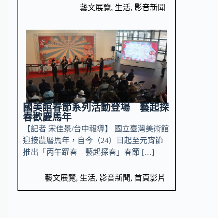
藝文展覽
,
生活
,
影音新聞
國美館春節系列活動登場 藝起探
春歡慶馬年
【記者 宋佳景/台中報導】 國立臺灣美術館
迎接農曆馬年，自今（24）日起至元宵節
推出「丙午躍春—藝起探春」春節 […]
藝文展覽
,
生活
,
影音新聞
,
首頁影片