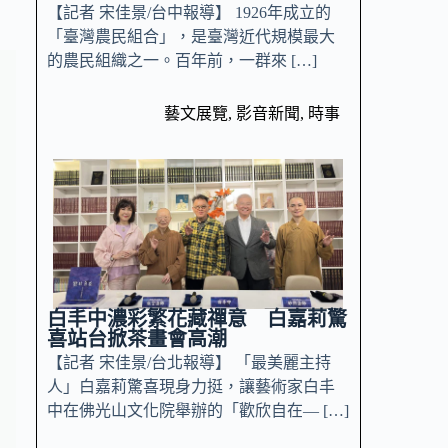
【記者 宋佳景/台中報導】 1926年成立的
「臺灣農民組合」，是臺灣近代規模最大
的農民組織之一。百年前，一群來 […]
藝文展覽
,
影音新聞
,
時事
白丰中濃彩繁花藏禪意 白嘉莉驚
喜站台掀茶畫會高潮
【記者 宋佳景/台北報導】 「最美麗主持
人」白嘉莉驚喜現身力挺，讓藝術家白丰
中在佛光山文化院舉辦的「歡欣自在— […]