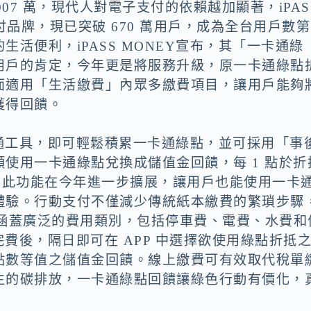
07 萬，現代人對電子支付的依賴越加顯著，iPAS
付品牌，現已突破 670 萬用戶，成為全台用戶數第
活便利，iPASS MONEY宣布，其「一卡通綠
用戶的肯定，今年更是將服務升級，原一卡通綠點
面適用「生活繳費」內眾多繳費項目，讓用戶能夠
獲得回饋。
眾交通工具，即可輕鬆積累一卡通綠點，並可採用「事
使用一卡通綠點兌換成儲值金回饋，每 1 點於折
 1 元。此功能在今年進一步擴展，讓用戶也能使用一卡
體驗。行動支付不僅減少傳統紙本繳費的繁瑣步驟
費項目涵蓋廣泛的費用類別，包括停車費、電費、水費和
繳完費後，隔日即可在 APP 中選擇欲使用綠點折抵
點數等值之儲值金回饋。線上繳費可有效取代稅單
生的碳排放，一卡通綠點回饋讓綠色行動有價化，