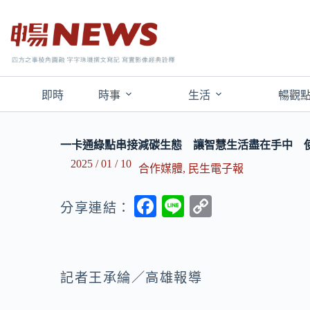
即時
時事
生活
暢觀
一卡通綠點串接減碳生態 讓智慧生活盡在手中 使用iP
2025 / 01 / 10
合作媒體
,
民生電子報
F
Li
C
分享連結：
ac
n
o
e
e
p
b
y
記者王承綸／高雄報導
o
Li