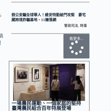
%
假公安騙全球華人！維安特勤破門攻堅 豪宅
藏跨境詐騙基地、11嫌落網
警政司法
,
時事
項
看更多...
限
，
一場農民運動、一個家庭的堅持
臺灣農民組合百年特展登場