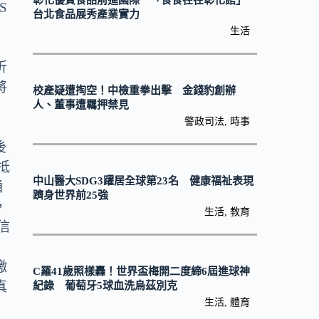
彰化優質食品前進國際 「食食在在彰化館」
S
台北食品展秀產業實力
生活
折
將
校產疑遭掏空！中檢重拳出擊 金錢豹創辦
人、董事遭羈押禁見
警政司法
,
時事
後
抵
中山醫大SDG3躍居全球第23名 健康福祉表現
通
躋身世界前25強
，
生活
,
教育
信
之
繳
C羅41歲照樣轟！世界盃梅開二度締6屆進球神
真
紀錄 葡萄牙5球血洗烏茲別克
生活
,
體育