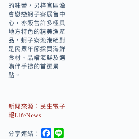
的味蕾，另梓官區漁
會戀戀蚵子寮展售中
心，亦販售許多極具
地方特色的精美漁產
品，蚵子寮漁港絕對
是民眾年節採買海鮮
食材、品嚐海鮮及選
購伴手禮的首選景
點。
新聞來源：民生電子
報LifeNews
F
Li
分享連結：