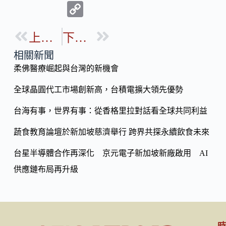
ac
n
C
e
e
o
b
上一篇
下一篇
p
o
y
相關新聞
o
柔佛醫療崛起與台灣的新機會
Li
k
n
全球晶圓代工市場創新高，台積電擴大領先優勢
k
台海有事，世界有事：從香格里拉對話看全球共同利益
蔬食教育論壇於新加坡慈濟舉行 跨界共探永續飲食未來
台星半導體合作再深化 京元電子新加坡新廠啟用 AI
供應鏈布局再升級