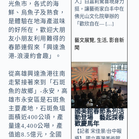
人」白嘉莉驚喜現身力
光魚市，各式的海
挺，讓藝術家白丰中在
鮮、烏魚子及熟食，
佛光山文化院舉辦的
是體驗在地海產滋味
「歡欣自在— […]
的好所在，歡迎大朋
友小朋友利用難得的
藝文展覽
,
生活
,
影音新
春節連假來「興達漁
聞
港-浪漫約會趣」。
從高雄興達漁港往南
走緊接著來到「石斑
魚的故鄉」-永安，高
雄市永安區是石斑魚
主要產地，石斑魚塭
國美館春節系列活
面積近400公頃，產
動登場 藝起探春
歡慶馬年
量達4,400公噸，產
【記者 宋佳景/台中報
值逾8.5億元，全國
導】 國立臺灣美術館