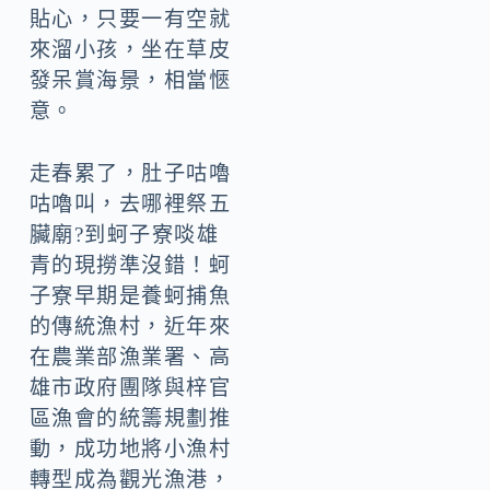
貼心，只要一有空就
來溜小孩，坐在草皮
發呆賞海景，相當愜
意。
走春累了，肚子咕嚕
咕嚕叫，去哪裡祭五
臟廟?到蚵子寮啖雄
青的現撈準沒錯！蚵
子寮早期是養蚵捕魚
的傳統漁村，近年來
在農業部漁業署、高
雄市政府團隊與梓官
區漁會的統籌規劃推
動，成功地將小漁村
轉型成為觀光漁港，