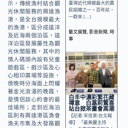
臺灣近代規模最大的農
示，傳統漁村結合觀
民組織之一。百年前，
光休閒服務的興達漁
一群來 […]
港，是全台規模最大
的漁港，區分成遠洋
藝文展覽
,
影音新聞
,
時
及近海兩個泊區，遠
事
洋泊區發展屬性為觀
光休閒服務，其中的
情人碼頭內設有兒童
遊戲區、戲沙區及心
心相印廣場等設施，
傍晚時分海面上閃耀
著金光浪漫的晚霞，
白丰中濃彩繁花藏
是情侶談心約會的最
禪意 白嘉莉驚喜
佳場所；走到近海泊
站台掀茶畫會高潮
區則有興達港區漁會
【記者 宋佳景/台北報
導】 「最美麗主持
漁夫市集及大發路觀