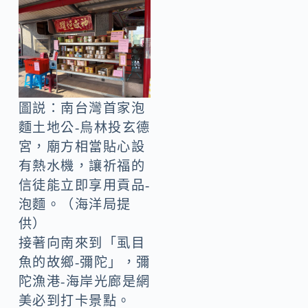
圖説：南台灣首家泡
麵土地公-烏林投玄德
宮，廟方相當貼心設
有熱水機，讓祈福的
信徒能立即享用貢品-
泡麵。（海洋局提
供）
接著向南來到「虱目
魚的故鄉-彌陀」，彌
陀漁港-海岸光廊是網
美必到打卡景點。