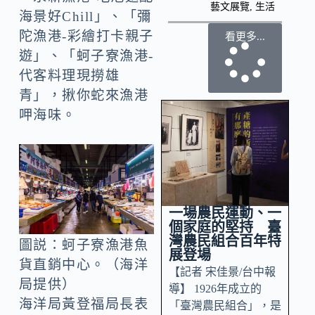
藝文展覽
,
生活
海景好Chill」、「彌
陀漁港-彩繪打卡親子
看更多...
遊」、「蚵子寮漁港-
代客料理現撈雄
青」，揪你蛇來漁港
呷海味。
一場農民運動、一
個家庭的堅持 臺
灣農民組合百年特
圖説：蚵子寮漁港魚
展登場
貨直銷中心。（海洋
【記者 宋佳景/台中報
局提供）
導】 1926年成立的
海洋局黃登福局長表
「臺灣農民組合」，是