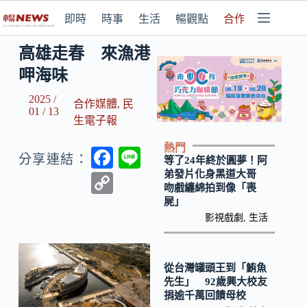
即時
時事
生活
暢觀點
合作媒體
高雄走春 來漁港
呷海味
2025 /
合作媒體
,
民
01 / 13
生電子報
熱門
F
Li
分享連結：
等了24年終於圓夢！阿
ac
n
弟發片化身黑道大哥
C
吻戲纏綿拍到像「喪
e
e
o
屍」
b
影視戲劇
,
生活
p
o
y
o
Li
從台灣罐頭王到「鮪魚
先生」 92歲興大校友
k
n
捐逾千萬回饋母校