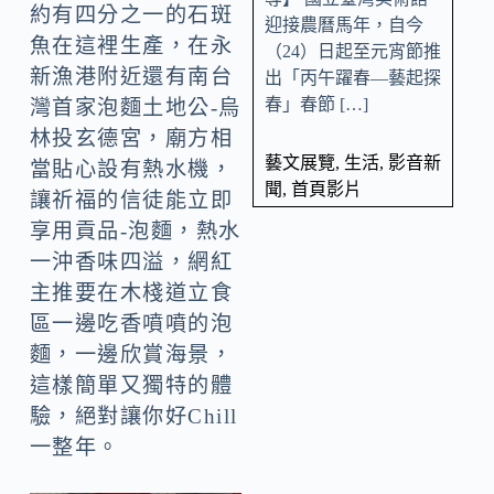
約有四分之一的石斑
迎接農曆馬年，自今
魚在這裡生產，在永
（24）日起至元宵節推
新漁港附近還有南台
出「丙午躍春—藝起探
春」春節 […]
灣首家泡麵土地公-烏
林投玄德宮，廟方相
藝文展覽
,
生活
,
影音新
當貼心設有熱水機，
聞
,
首頁影片
讓祈福的信徒能立即
享用貢品-泡麵，熱水
一沖香味四溢，網紅
主推要在木棧道立食
區一邊吃香噴噴的泡
麵，一邊欣賞海景，
這樣簡單又獨特的體
驗，絕對讓你好Chill
一整年。