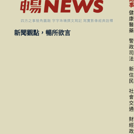
健
康
醫
藥
新聞觀點，暢所欲言
警
政
司
法
新
住
民
社
會
交
通
財
經
政