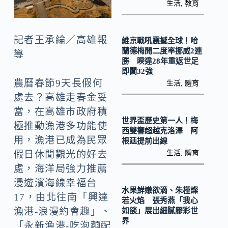
k
生活
,
教育
記者王承綸／高雄報
維京戰吼震撼全球！哈
蘭德梅開二度率挪威2連
導
勝 睽違28年重返世足
即闖32強
農曆春節9天長假何
生活
,
體育
處去？高雄走春金妥
當，在高雄市政府積
世界盃歷史第一人！梅
極推動漁港多功能使
西雙響超越克洛澤 阿
用，漁港已成為民眾
根廷提前出線
生活
,
體育
假日休閒觀光的好去
處，海洋局強力推薦
漫遊濱海線幸福台
水果鮮嫩欲滴、朱槿燦
17，由北往南「興達
若火焰 張秀燕「我心
漁港-浪漫約會趣」、
如燄」展出細膩膠彩世
界
「永新漁港-吃泡麵配