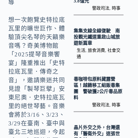
o
Li
3.8億元
導
警政司法
,
時事
k
n
想一次飽覽史特拉底
k
瓦里的曠世巨作、體
集集支線全線復駛 南
驗頂尖名琴的天籟樂
投觀光鐵道重啟山城旅
遊新篇章
音嗎？奇美博物館
生活
,
旅食消費
,
社會交
「2025提琴音樂饗
通
宴」隆重推出「史特
拉底瓦里．傳奇之
毒咖啡包原料藏露營
音」，邀請樂迷共同
區！越籍移工組販毒集
見證「製琴巨擘」安
團 警破獲2公斤毒品原
東尼奧．史特拉底瓦
料
警政司法
,
時事
里的絕世琴藝。音樂
會將於3/16、3/23、
3/29在臺南、臺中與
晶片外交之外，台灣還
臺北三地巡迴，今起
有「醫衛外交」這張世