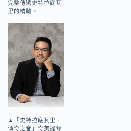
完整傳遞史特拉底瓦
里的精髓。
▲「史特拉底瓦里．
傳奇之音」奇美提琴