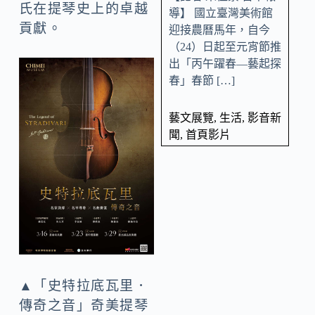
氏在提琴史上的卓越
導】 國立臺灣美術館
貢獻。
迎接農曆馬年，自今
（24）日起至元宵節推
出「丙午躍春—藝起探
春」春節 […]
藝文展覽
,
生活
,
影音新
聞
,
首頁影片
▲「史特拉底瓦里．
傳奇之音」奇美提琴