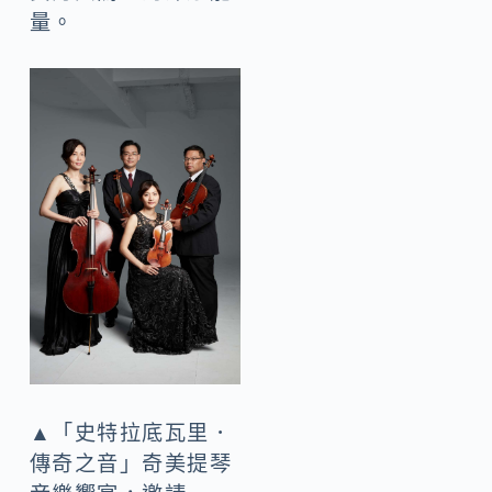
量。
▲「史特拉底瓦里．
傳奇之音」奇美提琴