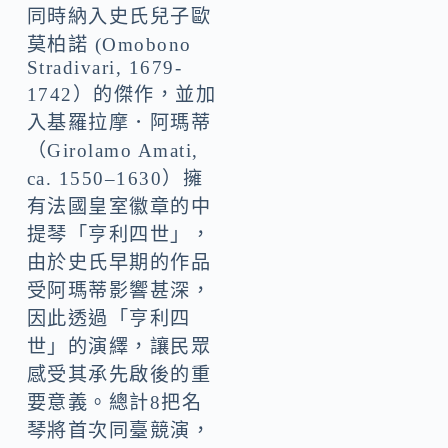
同時納入史氏兒子歐
莫柏諾 (Omobono
Stradivari, 1679-
1742）的傑作，並加
入基羅拉摩．阿瑪蒂
（Girolamo Amati,
ca. 1550–1630）擁
有法國皇室徽章的中
提琴「亨利四世」，
由於史氏早期的作品
受阿瑪蒂影響甚深，
因此透過「亨利四
世」的演繹，讓民眾
感受其承先啟後的重
要意義。總計8把名
琴將首次同臺競演，