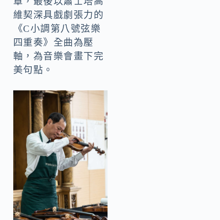
章，最後以蕭士塔高
維契深具戲劇張力的
《C小調第八號弦樂
四重奏》全曲為壓
軸，為音樂會畫下完
美句點。