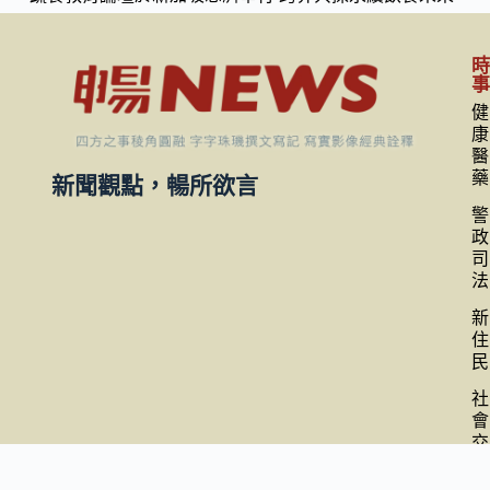
健
康
醫
藥
新聞觀點，暢所欲言
警
政
司
法
新
住
民
社
會
交
通