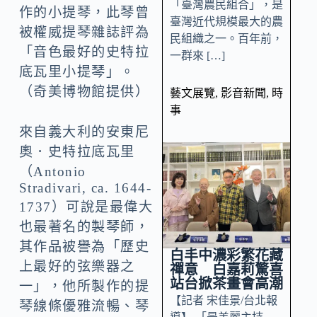
「臺灣農民組合」，是
作的小提琴，此琴曾
臺灣近代規模最大的農
被權威提琴雜誌評為
民組織之一。百年前，
「音色最好的史特拉
一群來 […]
底瓦里小提琴」。
（奇美博物館提供）
藝文展覽
,
影音新聞
,
時
事
來自義大利的安東尼
奧．史特拉底瓦里
（Antonio
Stradivari, ca. 1644-
1737）可說是最偉大
也最著名的製琴師，
其作品被譽為「歷史
白丰中濃彩繁花藏
上最好的弦樂器之
禪意 白嘉莉驚喜
站台掀茶畫會高潮
一」，他所製作的提
【記者 宋佳景/台北報
琴線條優雅流暢、琴