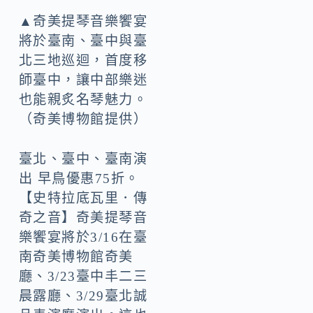
▲奇美提琴音樂饗宴
將於臺南、臺中與臺
北三地巡迴，首度移
師臺中，讓中部樂迷
也能親炙名琴魅力。
（奇美博物館提供）
臺北、臺中、臺南演
出 早鳥優惠75折。
【史特拉底瓦里．傳
奇之音】奇美提琴音
樂饗宴將於3/16在臺
南奇美博物館奇美
廳、3/23臺中丰二三
晨露廳、3/29臺北誠