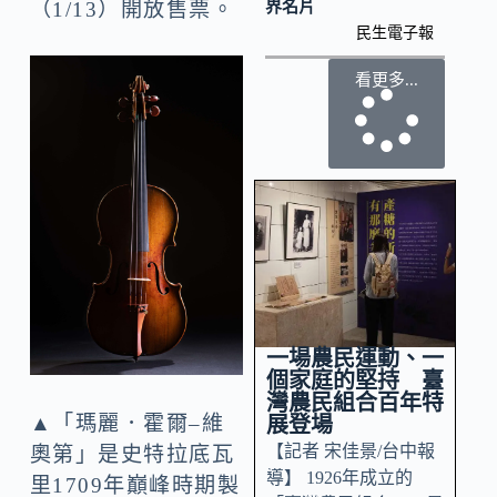
界名片
（1/13）開放售票。
民生電子報
看更多...
一場農民運動、一
個家庭的堅持 臺
灣農民組合百年特
▲「瑪麗．霍爾–維
展登場
【記者 宋佳景/台中報
奧第」是史特拉底瓦
導】 1926年成立的
里1709年巔峰時期製