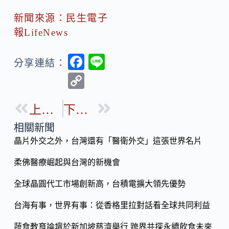
新聞來源：民生電子
報LifeNews
F
Li
分享連結：
ac
n
C
e
e
o
b
上一篇
下一篇
p
o
y
相關新聞
o
晶片外交之外，台灣還有「醫衛外交」這張世界名片
Li
k
n
柔佛醫療崛起與台灣的新機會
k
全球晶圓代工市場創新高，台積電擴大領先優勢
台海有事，世界有事：從香格里拉對話看全球共同利益
蔬食教育論壇於新加坡慈濟舉行 跨界共探永續飲食未來