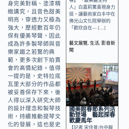
導】 「最美麗主持
身完美對稱、塗漆精
人」白嘉莉驚喜現身力
緻講究，且音色甜美
挺，讓藝術家白丰中在
明亮，穿透力又極為
佛光山文化院舉辦的
強大，歷經數百年仍
「歡欣自在— […]
保有優美琴聲，因此
藝文展覽
,
生活
,
影音新
成為許多製琴師與音
聞
樂家趨之若鶩的典
範，更多次創下拍賣
會的高價紀錄。值得
一提的是，史特拉底
瓦里大部分的作品都
被妥善保存下來，後
人得以深入研究大師
的設計理念和製琴技
國美館春節系列活
動登場 藝起探春
術，持續推動提琴文
歡慶馬年
化的發展，這也是史
【記者 宋佳景/台中報