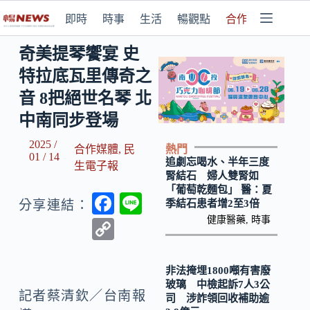
即時
時事
生活
暢觀點
合作媒體
奇美提琴饗宴 史
特拉底瓦里傳奇之
音 8把絕世名琴 北
中南同步登場
2025 /
熱門
合作媒體
,
民
01 / 14
追劇忘喝水、半年三度
生電子報
腎結石 婦人雙腎如
「葡萄乾麵包」 醫：夏
F
Li
季結石患者增2至3倍
分享連結：
ac
n
健康醫藥
,
時事
C
e
e
o
b
p
非法掩埋1800噸有害廢
玻璃 中檢起訴7人3公
o
y
記者蔡清欽／台南報
司 涉詐領回收補助逾