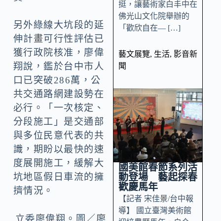
挺，讓藝術家白丰中在
佛光山文化院舉辦的
另外綠線大坑段的延
「歡欣自在— […]
伸計畫可行性評估已
獲行政院核准，廖偉
藝文展覽
,
生活
,
影音新
翔說，鑑於台中市人
聞
口已突破286萬，公
共交通路網建設勢在
必行。「一次核定、
分段施工」是交通部
與多位民意代表的共
識，期盼以最快的速
度展開施工，緩解大
國美館春節系列活
動登場 藝起探春
坑地區假日車流的擁
歡慶馬年
擠情況。
【記者 宋佳景/台中報
導】 國立臺灣美術館
立委廖偉翔。圖／廖