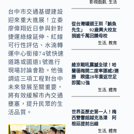
k
n
影視戲劇
,
生活
k
台中市交通基礎建設
迎來重大進展！立委
從台灣罐頭王到「鮪魚
廖偉翔近日參與針對
先生」 92歲興大校友
捐逾千萬回饋母校
捷運綠線延伸、紅線
生活
,
教育
可行性評估、水湳轉
運中心銜接74號快速
道路或國道1號進行
維京戰吼震撼全球！哈
現場討論會勘。他強
蘭德梅開二度率挪威2連
勝 睽違28年重返世足
調這三項工程對台中
即闖32強
未來發展至關重要，
生活
,
體育
將有效緩解市內交通
壅塞，提升民眾的生
活品質。
世界盃歷史第一人！梅
西雙響超越克洛澤 阿
根廷提前出線
生活
,
體育