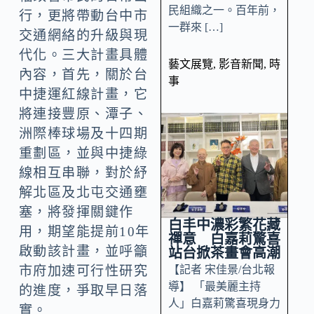
民組織之一。百年前，
行，更將帶動台中市
一群來 […]
交通網絡的升級與現
代化。三大計畫具體
藝文展覽
,
影音新聞
,
時
內容，首先，關於台
事
中捷運紅線計畫，它
將連接豐原、潭子、
洲際棒球場及十四期
重劃區，並與中捷綠
線相互串聯，對於紓
解北區及北屯交通壅
塞，將發揮關鍵作
白丰中濃彩繁花藏
用，期望能提前10年
禪意 白嘉莉驚喜
啟動該計畫，並呼籲
站台掀茶畫會高潮
【記者 宋佳景/台北報
市府加速可行性研究
導】 「最美麗主持
的進度，爭取早日落
人」白嘉莉驚喜現身力
實。