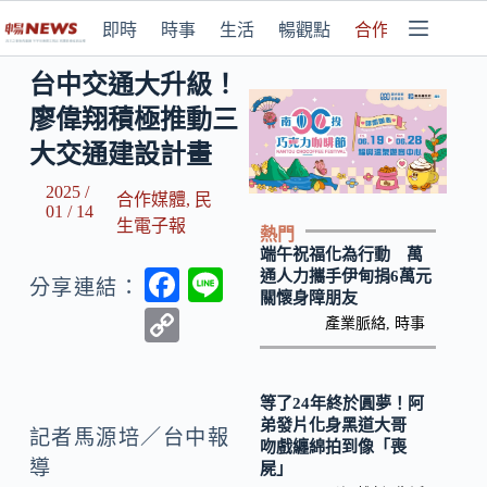
即時
時事
生活
暢觀點
合作媒體
台中交通大升級！
廖偉翔積極推動三
大交通建設計畫
2025 /
合作媒體
,
民
01 / 14
生電子報
熱門
端午祝福化為行動 萬
F
Li
通人力攜手伊甸捐6萬元
分享連結：
關懷身障朋友
ac
n
C
產業脈絡
,
時事
e
e
o
b
p
等了24年終於圓夢！阿
o
y
弟發片化身黑道大哥
記者馬源培／台中報
吻戲纏綿拍到像「喪
o
Li
導
屍」