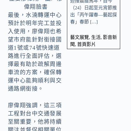
迎接農曆馬年，自今
偉翔臉書
（24）日起至元宵節推
最後，水湳轉運中心
出「丙午躍春—藝起探
春」春節 […]
預計於明年完工並投
入使用，廖偉翔也希
藝文展覽
,
生活
,
影音新
望市府能針對銜接國
聞
,
首頁影片
道1號或74號快速道
路進行全面評估，選
擇最有助於疏解周邊
車流的方案，確保轉
運中心能夠順利與交
通路網銜接。
廖偉翔強調，這三項
工程對台中交通發展
至關重要，他將持續
關注並督促相關單位