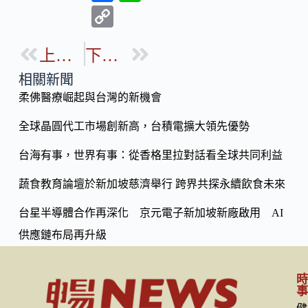
ac
n
C
e
e
o
b
上一篇
下一篇
p
o
y
相關新聞
o
柔佛醫療崛起與台灣的新機會
Li
k
n
全球晶圓代工市場創新高，台積電擴大領先優勢
k
台海有事，世界有事：從香格里拉對話看全球共同利益
蔬食教育論壇於新加坡慈濟舉行 跨界共探永續飲食未來
台星半導體合作再深化 京元電子新加坡新廠啟用 AI
供應鏈布局再升級