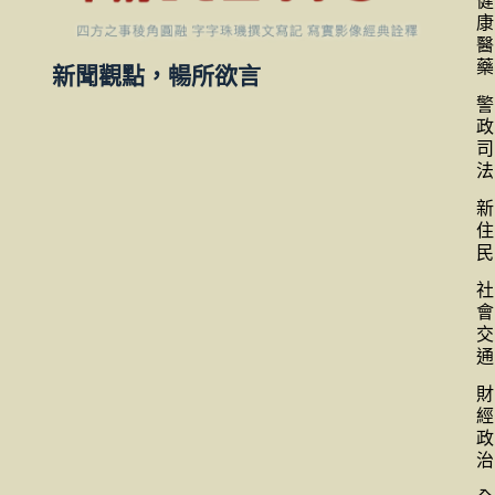
健
康
醫
藥
新聞觀點，暢所欲言
警
政
司
法
新
住
民
社
會
交
通
財
經
政
治