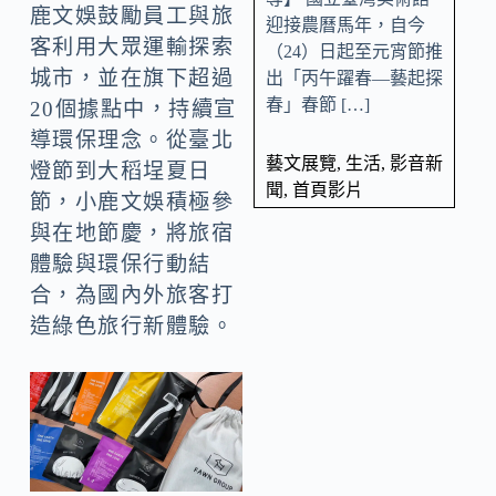
鹿文娛鼓勵員工與旅
迎接農曆馬年，自今
客利用大眾運輸探索
（24）日起至元宵節推
城市，並在旗下超過
出「丙午躍春—藝起探
春」春節 […]
20個據點中，持續宣
導環保理念。從臺北
藝文展覽
,
生活
,
影音新
燈節到大稻埕夏日
聞
,
首頁影片
節，小鹿文娛積極參
與在地節慶，將旅宿
體驗與環保行動結
合，為國內外旅客打
造綠色旅行新體驗。