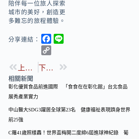
陪伴每一位旅人探索
城市的美好，創造更
多難忘的旅程體驗。
F
Li
分享連結：
ac
n
C
e
e
o
b
上一篇
下一篇
p
o
y
相關新聞
o
彰化優質食品前進國際 「食食在在彰化館」台北食品
Li
k
展秀產業實力
n
k
中山醫大SDG3躍居全球第23名 健康福祉表現躋身世界
前25強
C羅41歲照樣轟！世界盃梅開二度締6屆進球神紀錄 葡