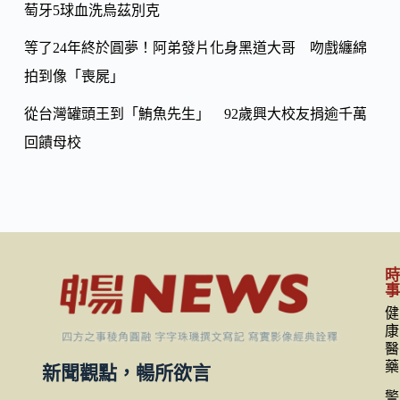
萄牙5球血洗烏茲別克
等了24年終於圓夢！阿弟發片化身黑道大哥 吻戲纏綿
拍到像「喪屍」
從台灣罐頭王到「鮪魚先生」 92歲興大校友捐逾千萬
回饋母校
健
康
醫
藥
新聞觀點，暢所欲言
警