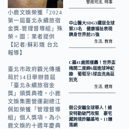
o
Li
警政司法
,
時事
k
n
小鹿文娛榮獲「2024
k
第一屆臺北永續旅宿
中山醫大SDG3躍居全球
金獎-管理督導組」殊
第23名 健康福祉表現
躋身世界前25強
榮。圖：業者提供
生活
,
教育
【記者/蘇彩娥 台北
報導】
C羅41歲照樣轟！世界盃
梅開二度締6屆進球神紀
臺北市政府觀光傳播
錄 葡萄牙5球血洗烏茲
局於14日舉辦首屆
別克
「臺北永續旅宿金
生活
,
體育
獎」頒獎典禮，小鹿
文娛集團營運副總江
假公安騙全球華人！維
佩如榮獲「管理督導
安特勤破門攻堅 豪宅
組」個人獎項，為小
藏跨境詐騙基地、11嫌
落網
鹿文娛的十週年慶典