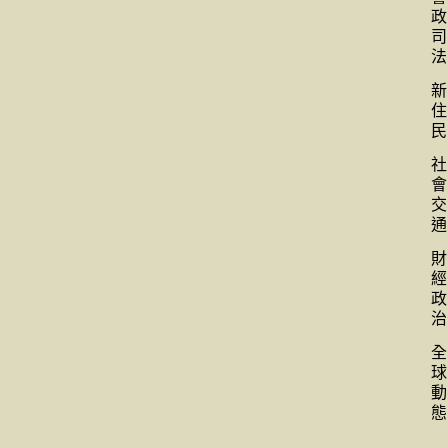
政
司
法
新
住
民
社
會
交
通
財
經
政
治
全
球
動
態