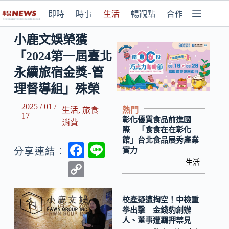
即時
時事
生活
暢觀點
合作媒體
小鹿文娛榮獲
「2024第一屆臺北
永續旅宿金獎-管
理督導組」殊榮
2025 / 01 /
熱門
生活
,
旅食
17
彰化優質食品前進國
消費
際 「食食在在彰化
館」台北食品展秀產業
F
Li
實力
分享連結：
ac
n
生活
C
e
e
o
b
p
校產疑遭掏空！中檢重
拳出擊 金錢豹創辦
o
y
人、董事遭羈押禁見