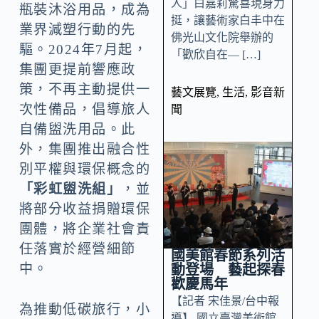
人」白嘉莉驚喜現身力
瓶裝沐浴用品，成為
挺，讓藝術家白丰中在
業界減塑行動的先
佛光山文化院舉辦的
驅。2024年7月起，
「歡欣自在— […]
集團更提前響應政
策，不再主動提供一
藝文展覽
,
生活
,
影音新
次性備品，倡導旅人
聞
自備盥洗用品。此
外，集團推出融合性
別平權與環保概念的
「彩虹盥洗組」
，並
將部分收益捐贈環保
團體，將企業社會責
任落實於經營細節
國美館春節系列活
中。
動登場 藝起探春
歡慶馬年
【記者 宋佳景/台中報
為推動低碳旅行，小
導】 國立臺灣美術館