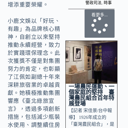
警政司法
,
時事
增添重要榮耀。
看更多...
小鹿文娛以「好玩、
有趣」為品牌核心精
神，自創立以來堅持
推動永續經營，致力
於實踐環保理念。此
次獲獎不僅是對集團
努力的肯定，也彰顯
了江佩如副總十年來
深耕旅宿業的卓越貢
一場農民運動、一
個家庭的堅持 臺
獻。她積極推動集團
灣農民組合百年特
響應《臺北綠旅宣
展登場
言》，透過多項創新
【記者 宋佳景/台中報
措施，包括減少瓶裝
導】 1926年成立的
「臺灣農民組合」，是
水使用、調整續住房