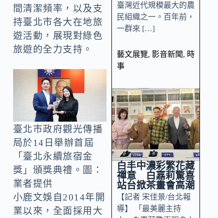
臺灣近代規模最大的農
間清潔頻率，以及支
民組織之一。百年前，
持臺北市各大在地旅
一群來 […]
遊活動，展現對綠色
旅遊的全力支持。
藝文展覽
,
影音新聞
,
時
事
臺北市政府觀光傳播
局於14日舉辦首屆
「臺北永續旅宿金
白丰中濃彩繁花藏
獎」頒獎典禮。圖：
禪意 白嘉莉驚喜
業者提供
站台掀茶畫會高潮
小鹿文娛自2014年開
【記者 宋佳景/台北報
導】 「最美麗主持
業以來，全面採用大