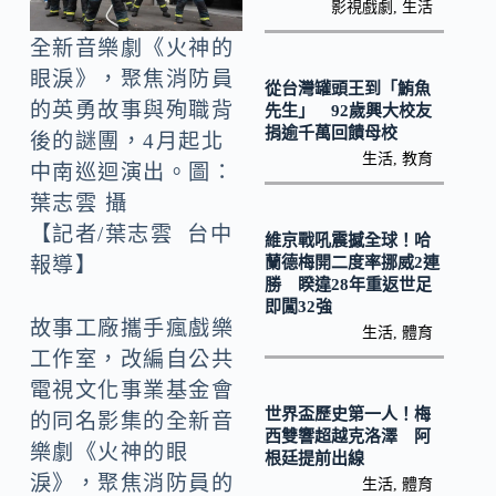
o
Li
影視戲劇
,
生活
k
n
全新音樂劇《火神的
k
眼淚》，聚焦消防員
從台灣罐頭王到「鮪魚
的英勇故事與殉職背
先生」 92歲興大校友
捐逾千萬回饋母校
後的謎團，4月起北
生活
,
教育
中南巡迴演出。圖：
葉志雲 攝
【記者/葉志雲 台中
維京戰吼震撼全球！哈
蘭德梅開二度率挪威2連
報導】
勝 睽違28年重返世足
即闖32強
故事工廠攜手瘋戲樂
生活
,
體育
工作室，改編自公共
電視文化事業基金會
世界盃歷史第一人！梅
的同名影集的全新音
西雙響超越克洛澤 阿
樂劇《火神的眼
根廷提前出線
淚》，聚焦消防員的
生活
,
體育