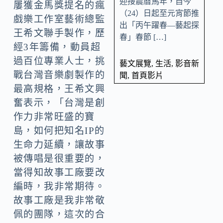
迎接農曆馬年，自今
屢獲金馬獎提名的瘋
（24）日起至元宵節推
戲樂工作室藝術總監
出「丙午躍春—藝起探
王希文聯手製作，歷
春」春節 […]
經3年籌備，動員超
過百位專業人士，挑
藝文展覽
,
生活
,
影音新
戰台灣音樂劇製作的
聞
,
首頁影片
最高規格，王希文興
奮表示，「台灣是創
作力非常旺盛的寶
島，如何把知名IP的
生命力延續，讓故事
被傳唱是很重要的，
當得知故事工廠要改
編時，我非常期待。
故事工廠是我非常敬
佩的團隊，這次的合