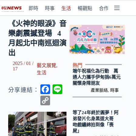
即時
時事
生活
暢觀點
合作媒體
《火神的眼淚》音
樂劇震撼登場 4
月起北中南巡迴演
出
2025 / 01 /
熱門
藝文展覽
,
17
端午祝福化為行動 萬
生活
通人力攜手伊甸捐6萬元
關懷身障朋友
F
Li
分享連結：
產業脈絡
,
時事
ac
n
C
e
e
o
等了24年終於圓夢！阿
b
p
弟發片化身黑道大哥
吻戲纏綿拍到像「喪
o
y
屍」