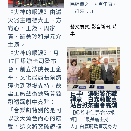
民組織之一。百年前，
一群來 […]
《火神的眼淚》由滅
火器主唱楊大正、方
藝文展覽
,
影音新聞
,
時
宥心、王為、周家
事
寬、羅美玲和是元介
主演。
《火神的眼淚》1月
17日舉辦卡司發布
會，前立法院長王金
平、文化局局長蔡詩
萍也到現場支持，故
白丰中濃彩繁花藏
事工廠藝術總監黃致
禪意 白嘉莉驚喜
凱透露劇中亮點：
站台掀茶畫會高潮
「音樂劇特別的是可
【記者 宋佳景/台北報
以放大角色內心的感
導】 「最美麗主持
受，這次將突破鏡框
人」白嘉莉驚喜現身力