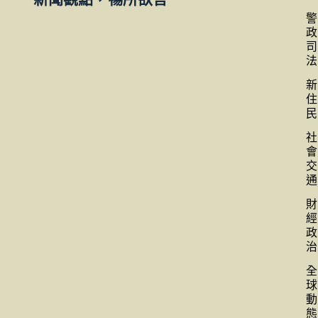
警
政
司
法
新
住
民
社
會
交
通
財
經
政
治
全
球
動
態