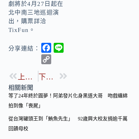
劇將於4月27日起在
北中南三地巡迴演
出，購票詳洽
TixFun。
F
Li
分享連結：
ac
n
C
e
e
o
b
上一篇
下一篇
p
o
y
相關新聞
o
等了24年終於圓夢！阿弟發片化身黑道大哥 吻戲纏綿
Li
k
拍到像「喪屍」
n
k
從台灣罐頭王到「鮪魚先生」 92歲興大校友捐逾千萬
回饋母校