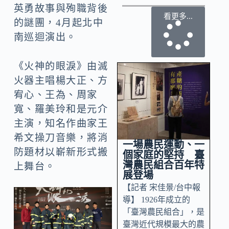
英勇故事與殉職背後
看更多...
的謎團，4月起北中
南巡迴演出。
《火神的眼淚》由滅
火器主唱楊大正、方
宥心、王為、周家
寬、羅美玲和是元介
主演，知名作曲家王
希文操刀音樂，將消
一場農民運動、一
防題材以嶄新形式搬
個家庭的堅持 臺
灣農民組合百年特
上舞台。
展登場
【記者 宋佳景/台中報
導】 1926年成立的
「臺灣農民組合」，是
臺灣近代規模最大的農