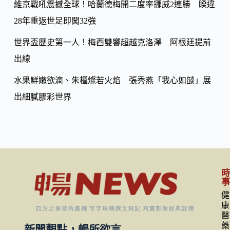
維京戰吼震撼全球！哈蘭德梅開二度率挪威2連勝 睽違
28年重返世足即闖32強
世界盃歷史第一人！梅西雙響超越克洛澤 阿根廷提前
出線
水果鮮嫩欲滴、朱槿燦若火焰 張秀燕「我心如燄」展
出細膩膠彩世界
健
康
醫
藥
新聞觀點，暢所欲言