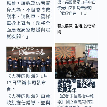
挺，讓藝術家白丰中在
舞台，讓觀眾仿若置
佛光山文化院舉辦的
身火場，不但會將救
「歡欣自在— […]
護車、消防車、雲梯
車搬上舞台，還將全
藝文展覽
,
生活
,
影音新
面展現高空救援與震
聞
撼機關。」
《火神的眼淚》1月
國美館春節系列活
17日舉辦卡司發布
動登場 藝起探春
會。
歡慶馬年
《火神的眼淚》由黃
【記者 宋佳景/台中報
導】 國立臺灣美術館
致凱擔任編導，並與