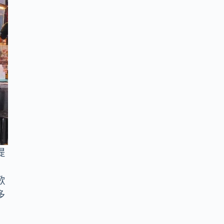
提
歌
多