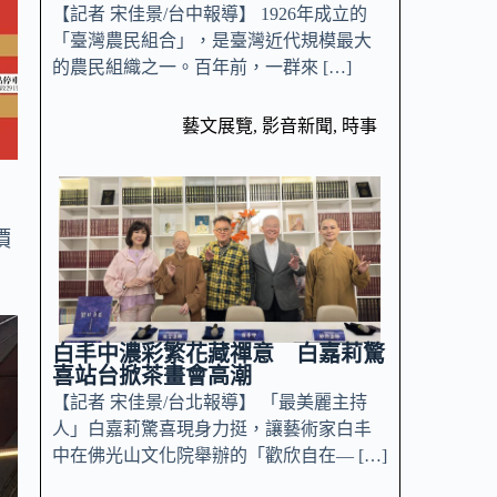
【記者 宋佳景/台中報導】 1926年成立的
「臺灣農民組合」，是臺灣近代規模最大
的農民組織之一。百年前，一群來 […]
藝文展覽
,
影音新聞
,
時事
價
白丰中濃彩繁花藏禪意 白嘉莉驚
喜站台掀茶畫會高潮
【記者 宋佳景/台北報導】 「最美麗主持
人」白嘉莉驚喜現身力挺，讓藝術家白丰
中在佛光山文化院舉辦的「歡欣自在— […]