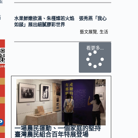
金
節
水果鮮嫩欲滴、朱槿燦若火焰 張秀燕「我心
如燄」展出細膩膠彩世界
藝文展覽
,
生活
看更多...
一場農民運動、一個家庭的堅持
臺灣農民組合百年特展登場