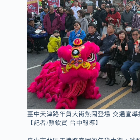
o
n
k
k
臺中天津路年貨大街熱鬧登場 交通宣
【記者/顏欽賢 台中報導】