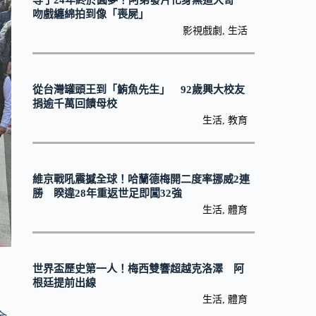
等了24年終於圓夢！阿弟發片化身黑道大哥
吻戲纏綿拍到像「喪屍」
影視戲劇
,
生活
從台灣罐頭王到「鮪魚先生」 92歲興大校友
捐逾千萬回饋母校
生活
,
教育
維京戰吼震撼全球！哈蘭德梅開二度率挪威2連
勝 睽違28年重返世足即闖32強
生活
,
體育
世界盃歷史第一人！梅西雙響超越克洛澤 阿
根廷提前出線
生活
,
體育