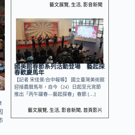
藝文展覽
,
生活
,
影音新聞
國美館春節系列活動登場 藝起探
春歡慶馬年
【記者 宋佳景/台中報導】 國立臺灣美術館
迎接農曆馬年，自今（24）日起至元宵節
推出「丙午躍春—藝起探春」春節 […]
津
藝文展覽
,
生活
,
影音新聞
,
首頁影片
因
市