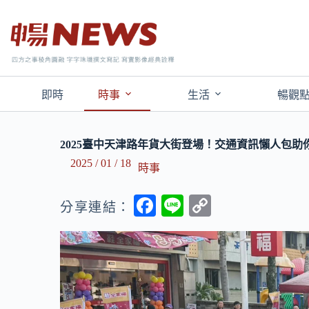
即時
時事
生活
暢觀
2025臺中天津路年貨大街登場！交通資訊懶人包助
2025 / 01 / 18
時事
F
Li
C
分享連結：
ac
n
o
e
e
p
b
y
o
Li