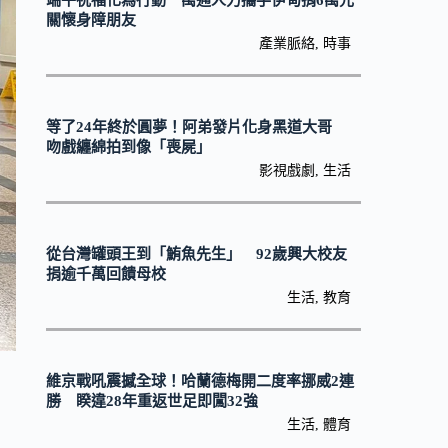
端午祝福化為行動 萬通人力攜手伊甸捐6萬元
關懷身障朋友
產業脈絡
,
時事
等了24年終於圓夢！阿弟發片化身黑道大哥
吻戲纏綿拍到像「喪屍」
影視戲劇
,
生活
從台灣罐頭王到「鮪魚先生」 92歲興大校友
捐逾千萬回饋母校
生活
,
教育
維京戰吼震撼全球！哈蘭德梅開二度率挪威2連
勝 睽違28年重返世足即闖32強
生活
,
體育