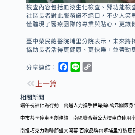
檢查內容包括血液生化檢查、腎功能檢
社區長者對此服務讚不絕口，不少人笑
僅體現了醫療團隊的專業與貼心，更讓
臺中榮民總醫院埔里分院表示，未來將
協助長者活得更健康、更快樂，並帶動
F
Li
C
分享連結：
ac
n
o
上一篇
e
e
p
b
y
相關新聞
o
Li
端午祝福化為行動 萬通人力攜手伊甸捐6萬元關懷身
o
n
中市共享停車再創佳績 南區聯合辦公大樓車位使用率
k
k
南投巧克力咖啡節盛大開幕 百家品牌齊聚埔里打造夏