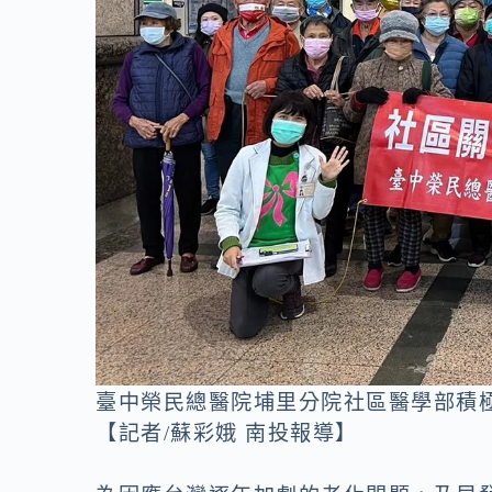
o
n
k
k
臺中榮民總醫院埔里分院社區醫學部積
【記者/蘇彩娥 南投報導】