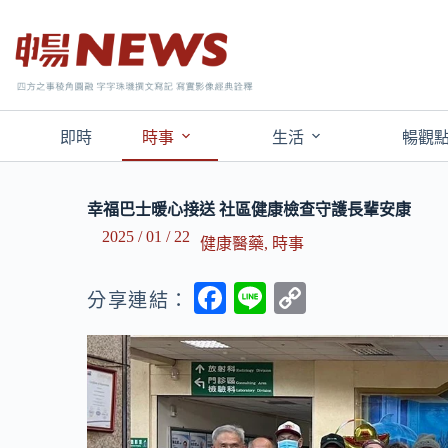
即時
時事
生活
暢觀
幸福巴士暖心接送 社區健康檢查守護長輩安康
2025 / 01 / 22
健康醫藥
,
時事
F
Li
C
分享連結：
ac
n
o
e
e
p
b
y
o
Li