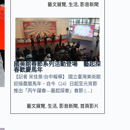
藝文展覽
,
生活
,
影音新聞
國美館春節系列活動登場 藝起探
春歡慶馬年
【記者 宋佳景/台中報導】 國立臺灣美術館
迎接農曆馬年，自今（24）日起至元宵節
推出「丙午躍春—藝起探春」春節 […]
藝文展覽
,
生活
,
影音新聞
,
首頁影片
所