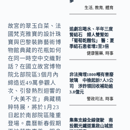
k
n
夢
生活
,
教育
,
體育
k
故宮的翠玉白菜、法
追劇忘喝水、半年三度
國梵克雅寶的設計珠
腎結石 婦人雙腎如
「葡萄乾麵包」 醫：夏
寶與巴黎裝飾藝術博
季結石患者增2至3倍
物館典藏的花瓶如何
健康醫藥
,
時事
在同一時空中交織對
話？在國立故宮博物
院北部院區3個月內
非法掩埋1800噸有害廢
玻璃 中檢起訴7人3公
締造近49萬參觀人
司 涉詐領回收補助逾
次、引發熱烈迴響的
3.8億元
「大美不言」典藏精
警政司法
,
時事
粹特展，將於1月23
日起於南部院區隆重
集集支線全線復駛 南
登場。農曆新春假期
投觀光鐵道重啟山城旅