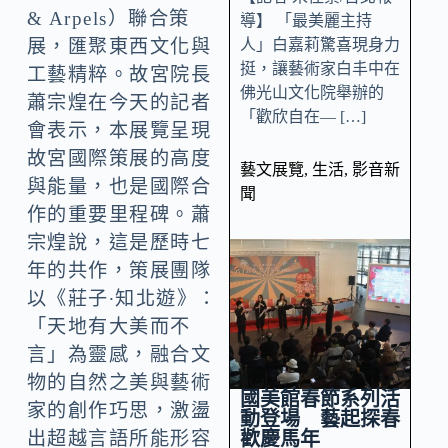
& Arpels）聯合策
導】 「最美麗主持
人」白嘉莉驚喜現身力
展，匯聚東西文化與
挺，讓藝術家白丰中在
工藝精粹。故宮院長
佛光山文化院舉辦的
蕭宗煌在今天的記者
「歡欣自在— […]
會表示，本展覽呈現
故宮國際策展的高度
藝文展覽
,
生活
,
影音新
與能量，也是國際合
聞
作的重要里程碑。蕭
宗煌說，這是歷時七
年的共作，策展團隊
以《莊子∙知北遊》：
「天地有大美而不
言」為靈感，融合文
物的自然之美與藝術
國美館春節系列活
家的創作巧思，激盪
動登場 藝起探春
歡慶馬年
出超越言語所能形容