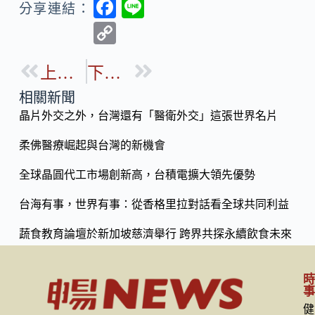
F
Li
分享連結：
ac
n
C
e
e
o
b
上一篇
下一篇
p
o
y
相關新聞
o
晶片外交之外，台灣還有「醫衛外交」這張世界名片
Li
k
n
柔佛醫療崛起與台灣的新機會
k
全球晶圓代工市場創新高，台積電擴大領先優勢
台海有事，世界有事：從香格里拉對話看全球共同利益
蔬食教育論壇於新加坡慈濟舉行 跨界共探永續飲食未來
健