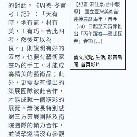
【記者 宋佳景/台中報
的對話。《周禮∙冬官
導】 國立臺灣美術館
考工記》：「天有
迎接農曆馬年，自今
時，地有氣，材有
（24）日起至元宵節推
美，工有巧。合此四
出「丙午躍春—藝起探
者，然後可以為
春」春節 […]
良。」則說明有好的
素材，也要有藝術家
藝文展覽
,
生活
,
影音新
聞
,
首頁影片
靈巧的手工，才能成
為精美的藝術品；此
外，更需要有傑出的
策展團隊彼此合作，
才能成就一個精彩的
展覽。蕭院長特別感
謝三方策展團隊及南
院團隊的傾力合作，
並誠摯邀請沒有參觀