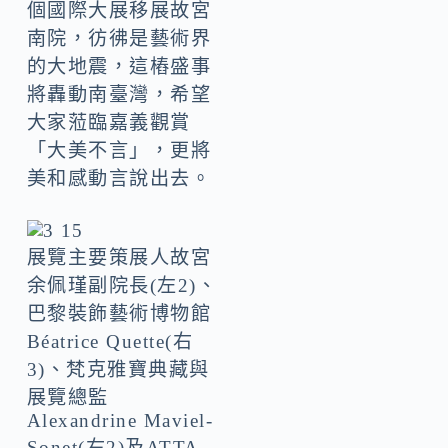
個國際大展移展故宮
南院，彷彿是藝術界
的大地震，這樁盛事
將轟動南臺灣，希望
大家蒞臨嘉義觀賞
「大美不言」，更將
美和感動言說出去。
展覽主要策展人故宮
余佩瑾副院長(左2)、
巴黎裝飾藝術博物館
Béatrice Quette(右
3)、梵克雅寶典藏與
展覽總監
Alexandrine Maviel-
Sonet(右2)及ATTA