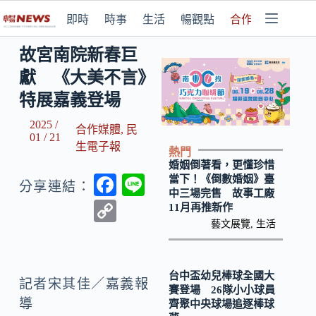
即時
時事
生活
暢觀點
合作媒體
故宮南院新春巨
獻 《大美不言》
特展嘉義登場
2025 /
合作媒體
,
民
01 / 21
生電子報
熱門
婚姻倒著看，更懂珍惜
F
Li
當下！《倒數婚姻》臺
分享連結：
中三場完售 故事工廠
ac
n
C
11月再推新作
e
e
藝文展覽
,
生活
o
b
p
o
y
台中盃幼兒棒球全國大
記者宋其佳／嘉義報
賽登場 26隊小小球員
o
Li
導
齊聚中央球場追逐棒球