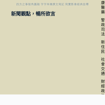
康
醫
藥
新聞觀點，暢所欲言
警
政
司
法
新
住
民
社
會
交
通
財
經
政
治
全