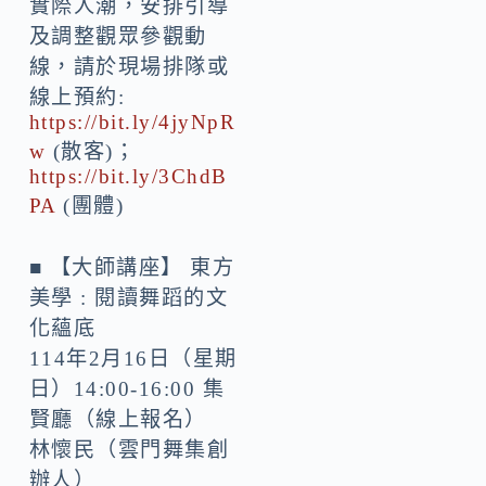
實際人潮，安排引導
及調整觀眾參觀動
線，請於現場排隊或
線上預約:
https://bit.ly/4jyNpR
w
(散客)；
https://bit.ly/3ChdB
PA
(團體)
■ 【大師講座】 東方
美學 : 閱讀舞蹈的文
化蘊底
114年2月16日（星期
日）14:00-16:00 集
賢廳（線上報名）
林懷民（雲門舞集創
辦人）