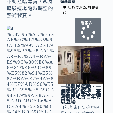
不妨蒞臨嘉義，親身
遊新篇章
生活
,
旅食消費
,
社會交
體驗這場跨越時空的
通
藝術饗宴。
看更多...
一場農民運動、一
個家庭的堅持 臺
灣農民組合百年特
展登場
【記者 宋佳景/台中報