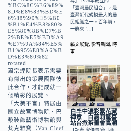
導】 1926年成立的
「臺灣農民組合」，是
臺灣近代規模最大的農
民組織之一。百年前，
一群來 […]
藝文展覽
,
影音新聞
,
時
事
蕭宗煌院長表示需要
有傑出的策展團隊彼
此合作，才能成就一
個精彩的展覽。
「大美不言」特展由
白丰中濃彩繁花藏
國立故宮博物院、巴
禪意 白嘉莉驚喜
黎裝飾藝術博物館與
站台掀茶畫會高潮
梵克雅寶（Van Cleef
【記者 宋佳景/台北報