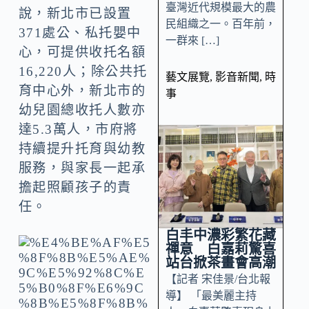
臺灣近代規模最大的農
說，新北市已設置
民組織之一。百年前，
371處公、私托嬰中
一群來 […]
心，可提供收托名額
16,220人；除公共托
藝文展覽
,
影音新聞
,
時
育中心外，新北市的
事
幼兒園總收托人數亦
達5.3萬人，市府將
持續提升托育與幼教
服務，與家長一起承
擔起照顧孩子的責
任。
白丰中濃彩繁花藏
禪意 白嘉莉驚喜
站台掀茶畫會高潮
【記者 宋佳景/台北報
導】 「最美麗主持