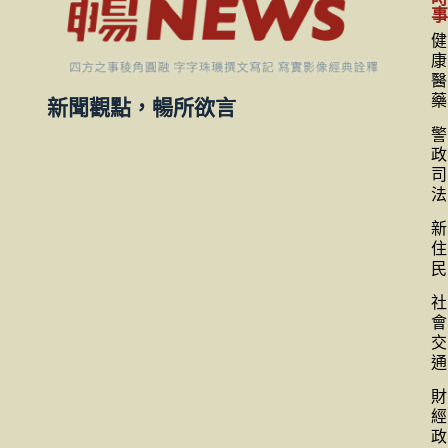
健
康
醫
藥
新聞觀點，暢所欲言
警
政
司
法
新
住
民
社
會
交
通
財
經
政