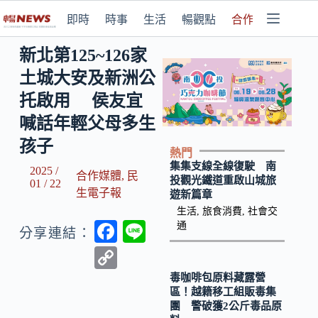
即時
時事
生活
暢觀點
合作媒體
新北第125~126家
土城大安及新洲公
托啟用 侯友宜
喊話年輕父母多生
孩子
熱門
集集支線全線復駛 南
2025 /
合作媒體
,
民
投觀光鐵道重啟山城旅
01 / 22
生電子報
遊新篇章
生活
,
旅食消費
,
社會交
F
Li
通
分享連結：
ac
n
C
e
e
o
毒咖啡包原料藏露營
區！越籍移工組販毒集
b
p
團 警破獲2公斤毒品原