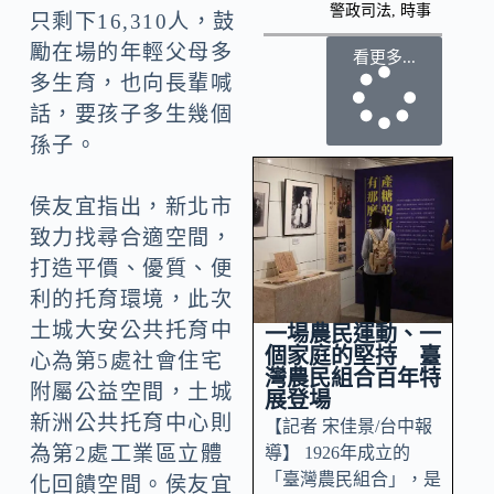
警政司法
,
時事
只剩下16,310人，鼓
勵在場的年輕父母多
看更多...
多生育，也向長輩喊
話，要孩子多生幾個
孫子。
侯友宜指出，新北市
致力找尋合適空間，
打造平價、優質、便
利的托育環境，此次
土城大安公共托育中
一場農民運動、一
個家庭的堅持 臺
心為第5處社會住宅
灣農民組合百年特
附屬公益空間，土城
展登場
新洲公共托育中心則
【記者 宋佳景/台中報
為第2處工業區立體
導】 1926年成立的
「臺灣農民組合」，是
化回饋空間。侯友宜