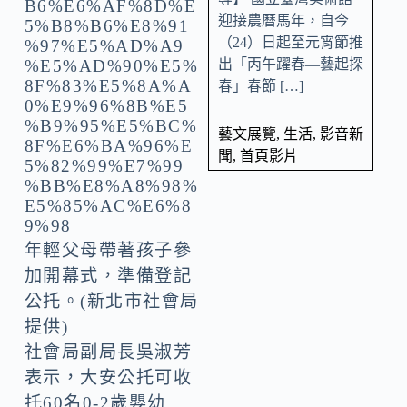
迎接農曆馬年，自今
（24）日起至元宵節推
出「丙午躍春—藝起探
春」春節 […]
藝文展覽
,
生活
,
影音新
聞
,
首頁影片
年輕父母帶著孩子參
加開幕式，準備登記
公托。(新北市社會局
提供)
社會局副局長吳淑芳
表示，大安公托可收
托60名0-2歲嬰幼