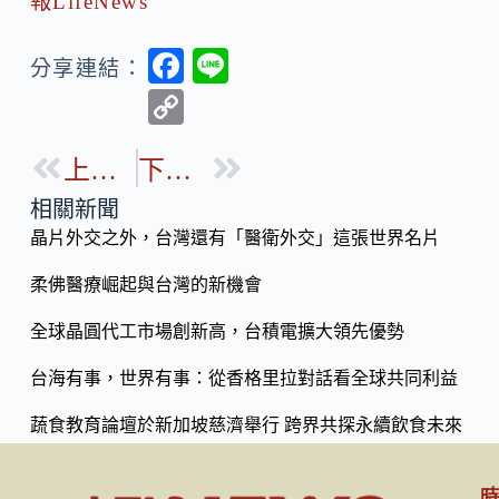
報LifeNews
F
Li
分享連結：
ac
n
C
e
e
o
b
上一篇
下一篇
p
o
y
相關新聞
o
晶片外交之外，台灣還有「醫衛外交」這張世界名片
Li
k
n
柔佛醫療崛起與台灣的新機會
k
全球晶圓代工市場創新高，台積電擴大領先優勢
台海有事，世界有事：從香格里拉對話看全球共同利益
蔬食教育論壇於新加坡慈濟舉行 跨界共探永續飲食未來