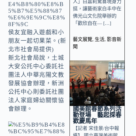
人」白嘉莉驚喜現身力
挺，讓藝術家白丰中在
佛光山文化院舉辦的
「歡欣自在— […]
侯友宜融入遊戲和小
藝文展覽
,
生活
,
影音新
朋友一起切果菜。(新
聞
北市社會局提供)
新北社會局說，土城
大安公托中心委託社
團法人中華兆陽文教
發展協會辦理，新洲
公托中心則委託社團
法人家庭婦幼關懷協
國美館春節系列活
會辦理。
動登場 藝起探春
歡慶馬年
【記者 宋佳景/台中報
導】 國立臺灣美術館