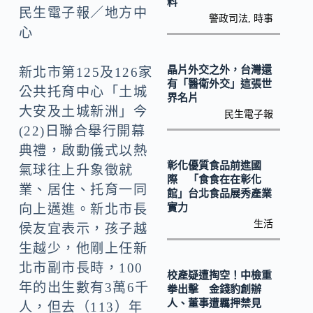
o
y
料
民生電子報／地方中
警政司法
,
時事
o
Li
心
k
n
k
晶片外交之外，台灣還
新北市第125及126家
有「醫衛外交」這張世
公共托育中心「土城
界名片
大安及土城新洲」今
民生電子報
(22)日聯合舉行開幕
典禮，啟動儀式以熱
彰化優質食品前進國
氣球往上升象徵就
際 「食食在在彰化
業、居住、托育一同
館」台北食品展秀產業
實力
向上邁進。新北市長
生活
侯友宜表示，孩子越
生越少，他剛上任新
北市副市長時，100
校產疑遭掏空！中檢重
年的出生數有3萬6千
拳出擊 金錢豹創辦
人、董事遭羈押禁見
人，但去（113）年