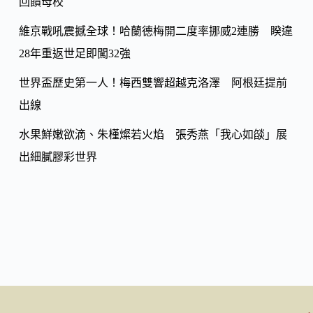
回饋母校
維京戰吼震撼全球！哈蘭德梅開二度率挪威2連勝 睽違
28年重返世足即闖32強
世界盃歷史第一人！梅西雙響超越克洛澤 阿根廷提前
出線
水果鮮嫩欲滴、朱槿燦若火焰 張秀燕「我心如燄」展
出細膩膠彩世界