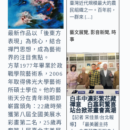
臺灣近代規模最大的農
民組織之一。百年前，
一群來 […]
藝文展覽
,
影音新聞
,
時
最新作品以「後東方
事
表現」為核心，結合
禪門思想，成為藝術
界的注目焦點。
方草1977年畢業於政
戰學院藝術系，2006
年取得佛光大學藝術
所碩士學位。他的藝
術天分在青年時期即
白丰中濃彩繁花藏
禪意 白嘉莉驚喜
嶄露頭角：22歲時榮
站台掀茶畫會高潮
獲第八屆全國美展水
【記者 宋佳景/台北報
彩畫第二名，25歲再
導】 「最美麗主持