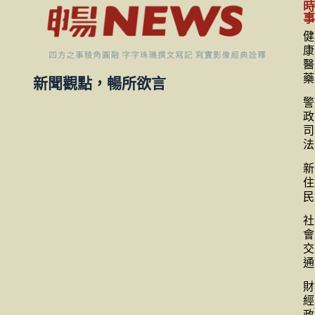
健
康
醫
藥
新聞觀點，暢所欲言
警
政
司
法
新
住
民
社
會
交
通
財
經
政