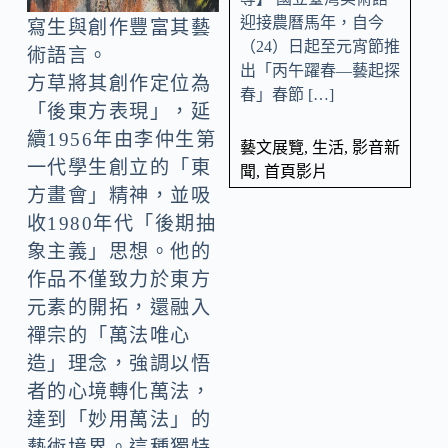
迎接農曆馬年，自今
寫生與創作豐富其藝
（24）日起至元宵節推
術語言。
出「丙午躍春—藝起探
方草將其創作定位為
春」春節 […]
「後東方表現」，延
續1956年由李仲生第
藝文展覽
,
生活
,
影音新
一代學生創立的「東
聞
,
首頁影片
方畫會」精神，並吸
收1980年代「後期抽
象主義」思想。他的
作品不僅致力於東方
元素的開拓，還融入
禪宗的「萬法唯心
造」理念，強調以悟
者的心境轉化萬法，
達到「妙用萬法」的
藝術境界。這種獨特