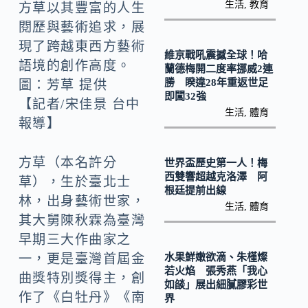
k
n
生活
,
教育
方草以其豐富的人生
k
閱歷與藝術追求，展
現了跨越東西方藝術
維京戰吼震撼全球！哈
語境的創作高度。
蘭德梅開二度率挪威2連
勝 睽違28年重返世足
圖：芳草 提供
即闖32強
【記者/宋佳景 台中
生活
,
體育
報導】
方草（本名許分
世界盃歷史第一人！梅
西雙響超越克洛澤 阿
草），生於臺北士
根廷提前出線
林，出身藝術世家，
生活
,
體育
其大舅陳秋霖為臺灣
早期三大作曲家之
水果鮮嫩欲滴、朱槿燦
一，更是臺灣首屆金
若火焰 張秀燕「我心
曲獎特別獎得主，創
如燄」展出細膩膠彩世
作了《白牡丹》《南
界