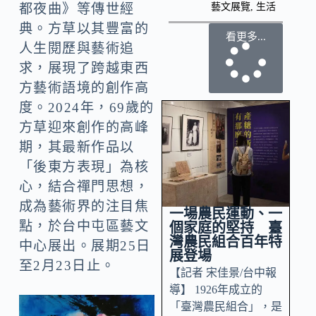
藝文展覽
,
生活
都夜曲》等傳世經
典。方草以其豐富的
看更多...
人生閱歷與藝術追
求，展現了跨越東西
方藝術語境的創作高
度。2024年，69歲的
方草迎來創作的高峰
期，其最新作品以
「後東方表現」為核
心，結合禪門思想，
成為藝術界的注目焦
一場農民運動、一
點，於台中屯區藝文
個家庭的堅持 臺
灣農民組合百年特
中心展出。展期25日
展登場
至2月23日止。
【記者 宋佳景/台中報
導】 1926年成立的
「臺灣農民組合」，是