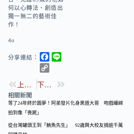
何以心轉法、創造出
獨一無二的藝術佳
作！
4o
F
Li
分享連結：
ac
n
C
e
e
o
b
上一篇
下一篇
p
o
y
相關新聞
o
等了24年終於圓夢！阿弟發片化身黑道大哥 吻戲纏綿
Li
k
拍到像「喪屍」
n
k
從台灣罐頭王到「鮪魚先生」 92歲興大校友捐逾千萬