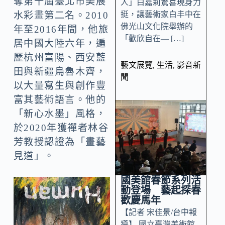
奪第十屆臺北市美展
人」白嘉莉驚喜現身力
挺，讓藝術家白丰中在
水彩畫第二名。2010
佛光山文化院舉辦的
年至2016年間，他旅
「歡欣自在— […]
居中國大陸六年，遍
歷杭州富陽、西安藍
藝文展覽
,
生活
,
影音新
田與新疆烏魯木齊，
聞
以大量寫生與創作豐
富其藝術語言。他的
「新心水墨」風格，
於2020年獲禪者林谷
芳教授認證為「畫藝
見道」。
國美館春節系列活
動登場 藝起探春
歡慶馬年
【記者 宋佳景/台中報
導】 國立臺灣美術館