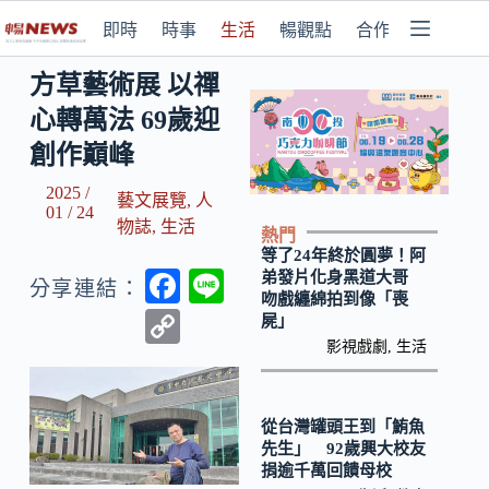
即時
時事
生活
暢觀點
合作媒體
方草藝術展 以禪
心轉萬法 69歲迎
創作巔峰
2025 /
藝文展覽
,
人
01 / 24
物誌
,
生活
熱門
等了24年終於圓夢！阿
F
Li
弟發片化身黑道大哥
分享連結：
吻戲纏綿拍到像「喪
ac
n
C
屍」
e
e
影視戲劇
,
生活
o
b
p
o
y
從台灣罐頭王到「鮪魚
先生」 92歲興大校友
o
Li
捐逾千萬回饋母校