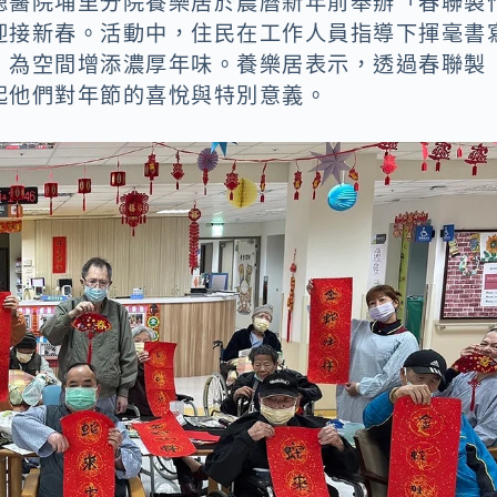
總醫院埔里分院養樂居於農曆新年前舉辦「春聯製
迎接新春。活動中，住民在工作人員指導下揮毫書
，為空間增添濃厚年味。養樂居表示，透過春聯製
起他們對年節的喜悅與特別意義。