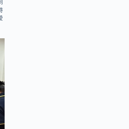
到
持
愛