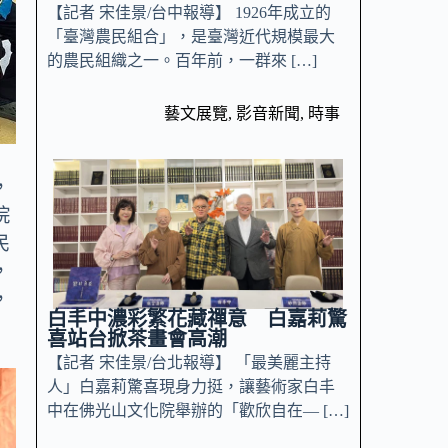
【記者 宋佳景/台中報導】 1926年成立的
「臺灣農民組合」，是臺灣近代規模最大
的農民組織之一。百年前，一群來 […]
藝文展覽
,
影音新聞
,
時事
，
院
民
，
，
白丰中濃彩繁花藏禪意 白嘉莉驚
喜站台掀茶畫會高潮
【記者 宋佳景/台北報導】 「最美麗主持
人」白嘉莉驚喜現身力挺，讓藝術家白丰
中在佛光山文化院舉辦的「歡欣自在— […]