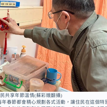
民共享年節溫情(蘇彩娥翻攝)
每年春節都會精心規劃各式活動，讓住民在這個特