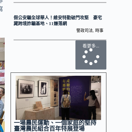
作
寫
假公安騙全球華人！維安特勤破門攻堅 豪宅
藏跨境詐騙基地、11嫌落網
警政司法
,
時事
看更多...
一場農民運動、一個家庭的堅持
臺灣農民組合百年特展登場