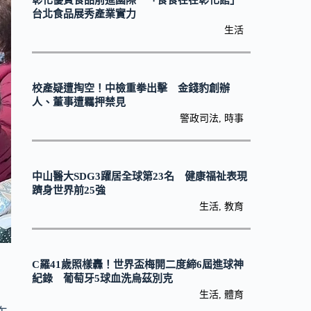
彰化優質食品前進國際 「食食在在彰化館」
台北食品展秀產業實力
生活
校產疑遭掏空！中檢重拳出擊 金錢豹創辦
人、董事遭羈押禁見
警政司法
,
時事
中山醫大SDG3躍居全球第23名 健康福祉表現
躋身世界前25強
生活
,
教育
C羅41歲照樣轟！世界盃梅開二度締6屆進球神
紀錄 葡萄牙5球血洗烏茲別克
生活
,
體育