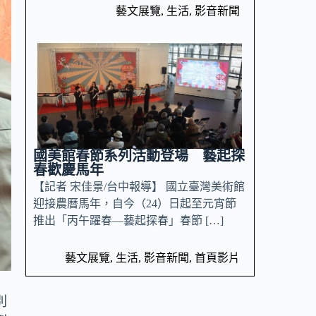
藝文展覽
,
生活
,
影音新聞
國美館春節系列活動登場 藝起探
春歡慶馬年
【記者 宋佳景/台中報導】 國立臺灣美術館
迎接農曆馬年，自今（24）日起至元宵節
推出「丙午躍春—藝起探春」春節 […]
藝文展覽
,
生活
,
影音新聞
,
首頁影片
別