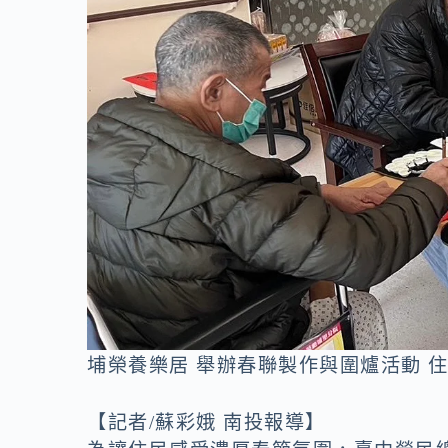
o
n
k
k
埔榮養樂居 舉辦春聯製作與圍爐活動 住
【記者/蘇彩娥 南投報導】