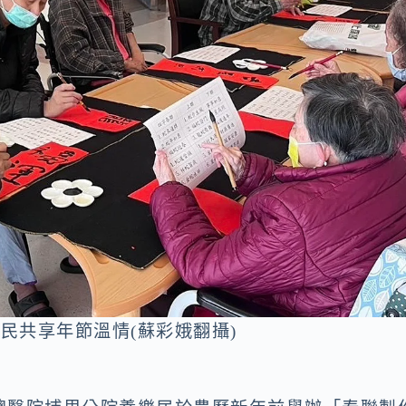
民共享年節溫情(蘇彩娥翻攝)