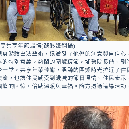
民共享年節溫情(蘇彩娥翻攝)
親身體驗書法藝術，還激發了他們的創意與自信心
年的特別意義。熱鬧的圍爐環節，埔榮院長偕、副
坐一堂，共享年菜佳餚，溫馨的圍爐時光拉近了住
交流，也讓住民感受到濃濃的節日溫情。住民表示
圍爐的回憶，倍感溫暖與幸福。院方透過這場活動
。