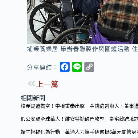
埔榮養樂居 舉辦春聯製作與圍爐活動 住
F
Li
C
分享連結：
ac
n
o
上一篇
e
e
p
b
y
相關新聞
o
Li
校產疑遭掏空！中檢重拳出擊 金錢豹創辦人、董事
o
n
假公安騙全球華人！維安特勤破門攻堅 豪宅藏跨境詐
k
k
端午祝福化為行動 萬通人力攜手伊甸捐6萬元關懷身