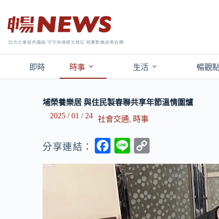
即時
時事
生活
暢觀
埔榮養樂居 與住民製春聯共享年節溫情圍爐
2025 / 01 / 24
社會交通
,
時事
F
Li
C
分享連結：
ac
n
o
e
e
p
b
y
o
Li