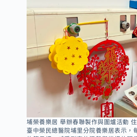
埔榮養樂居 舉辦春聯製作與圍爐活動 住
臺中榮民總醫院埔里分院養樂居表示，