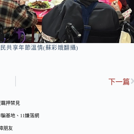
民共享年節溫情(蘇彩娥翻攝)
下一篇
遭羈押禁見
騙基地、11嫌落網
障朋友