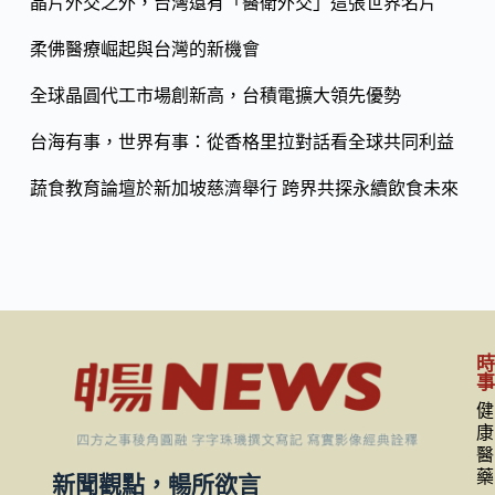
o
晶片外交之外，台灣還有「醫衛外交」這張世界名片
Li
k
n
柔佛醫療崛起與台灣的新機會
k
全球晶圓代工市場創新高，台積電擴大領先優勢
台海有事，世界有事：從香格里拉對話看全球共同利益
蔬食教育論壇於新加坡慈濟舉行 跨界共探永續飲食未來
健
康
醫
藥
新聞觀點，暢所欲言