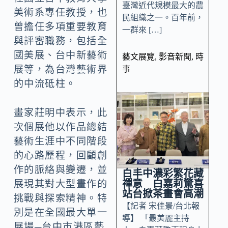
臺灣近代規模最大的農
美術系專任教授，也
民組織之一。百年前，
曾擔任多項重要教育
一群來 […]
與評審職務，包括全
國美展、台中新藝術
藝文展覽
,
影音新聞
,
時
展等，為台灣藝術界
事
的中流砥柱。
畫家莊明中表示，此
次個展他以作品總結
藝術生涯中不同階段
的心路歷程，回顧創
作的脈絡與變遷，並
白丰中濃彩繁花藏
禪意 白嘉莉驚喜
展現其對大型畫作的
站台掀茶畫會高潮
挑戰與探索精神。特
【記者 宋佳景/台北報
別是在全國最大單一
導】 「最美麗主持
展場─台中市港區藝