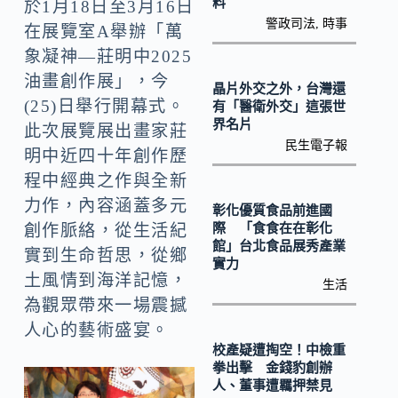
o
Li
料
於1月18日至3月16日
警政司法
,
時事
k
在展覽室A舉辦「萬
n
象凝神—莊明中2025
k
油畫創作展」，今
晶片外交之外，台灣還
(25)日舉行開幕式。
有「醫衛外交」這張世
界名片
此次展覽展出畫家莊
民生電子報
明中近四十年創作歷
程中經典之作與全新
力作，內容涵蓋多元
彰化優質食品前進國
際 「食食在在彰化
創作脈絡，從生活紀
館」台北食品展秀產業
實到生命哲思，從鄉
實力
土風情到海洋記憶，
生活
為觀眾帶來一場震撼
人心的藝術盛宴。
校產疑遭掏空！中檢重
拳出擊 金錢豹創辦
人、董事遭羈押禁見