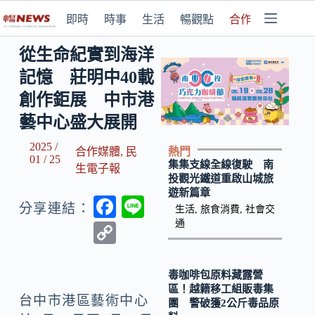
即時
時事
生活
暢觀點
合作媒體
從生命紀實到海洋
記憶 莊明中40載
創作鉅展 中市港
藝中心盛大展開
2025 /
熱門
合作媒體
,
民
01 / 25
集集支線全線復駛 南
生電子報
投觀光鐵道重啟山城旅
遊新篇章
F
Li
分享連結：
生活
,
旅食消費
,
社會交
ac
n
通
C
e
e
o
b
p
毒咖啡包原料藏露營
區！越籍移工組販毒集
o
y
台中市港區藝術中心
團 警破獲2公斤毒品原