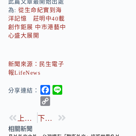
此篇文章最開始出處
為:
從生命紀實到海
洋記憶 莊明中40載
創作鉅展 中市港藝中
心盛大展開
新聞來源：民生電子
報LifeNews
F
Li
分享連結：
ac
n
C
e
e
o
b
上一篇
下一篇
p
o
y
相關新聞