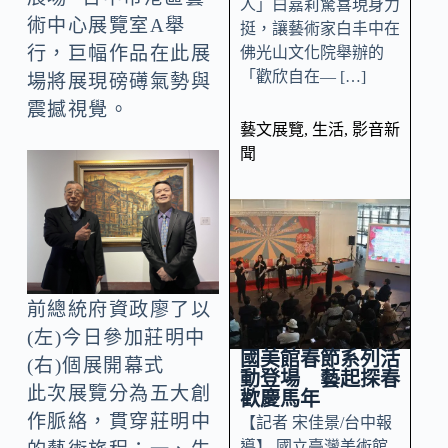
人」白嘉莉驚喜現身力
術中心展覽室A舉
挺，讓藝術家白丰中在
行，巨幅作品在此展
佛光山文化院舉辦的
「歡欣自在— […]
場將展現磅礡氣勢與
震撼視覺。
藝文展覽
,
生活
,
影音新
聞
前總統府資政廖了以
(左)今日參加莊明中
國美館春節系列活
(右)個展開幕式
動登場 藝起探春
此次展覽分為五大創
歡慶馬年
作脈絡，貫穿莊明中
【記者 宋佳景/台中報
導】 國立臺灣美術館