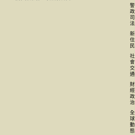
警
政
司
法
新
住
民
社
會
交
通
財
經
政
治
全
球
動
態