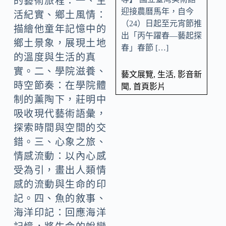
的藝術旅程：一、生
迎接農曆馬年，自今
活紀實、鄉土風情：
（24）日起至元宵節推
描繪他童年記憶中的
出「丙午躍春—藝起探
鄉土景象，展現土地
春」春節 […]
的溫度與生活的真
實。二、學院滋養、
藝文展覽
,
生活
,
影音新
時空節奏：在學院體
聞
,
首頁影片
制的薰陶下，莊明中
吸收現代藝術語彙，
探索時間與空間的交
錯。三、心象之旅、
情感流動：以內心感
受為引，畫出人類情
感的流動與生命的印
記。四、魚的敘事、
海洋印記：回應海洋