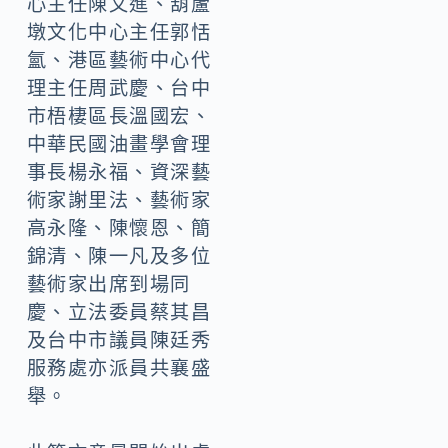
心主任陳文進、葫蘆
墩文化中心主任郭恬
氳、港區藝術中心代
理主任周武慶、台中
市梧棲區長溫國宏、
中華民國油畫學會理
事長楊永福、資深藝
術家謝里法、藝術家
高永隆、陳懷恩、簡
錦清、陳一凡及多位
藝術家出席到場同
慶、立法委員蔡其昌
及台中市議員陳廷秀
服務處亦派員共襄盛
舉。