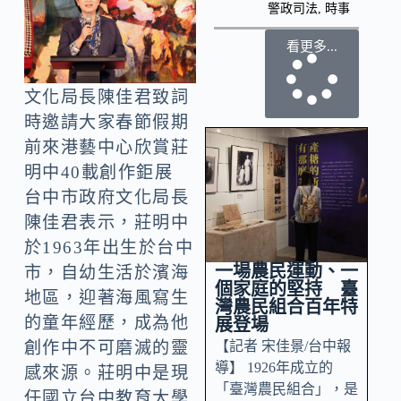
警政司法
,
時事
看更多...
文化局長陳佳君致詞
時邀請大家春節假期
前來港藝中心欣賞莊
明中40載創作鉅展
台中市政府文化局長
陳佳君表示，莊明中
於1963年出生於台中
一場農民運動、一
市，自幼生活於濱海
個家庭的堅持 臺
地區，迎著海風寫生
灣農民組合百年特
的童年經歷，成為他
展登場
【記者 宋佳景/台中報
創作中不可磨滅的靈
導】 1926年成立的
感來源。莊明中是現
「臺灣農民組合」，是
任國立台中教育大學