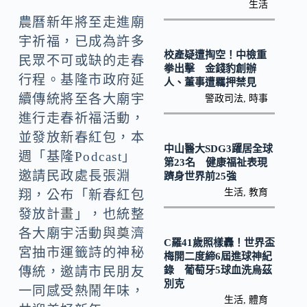
k
n
生活
農曆新年將至走進廟
k
宇祈福，已成為許多
校產疑遭掏空！中檢重
民眾不可或缺的走春
拳出擊 金錢豹創辦
行程。基隆市政府延
人、董事遭羈押禁見
續傳統將至各大廟宇
警政司法
,
時事
進行走春祈福活動，
並發放新春紅包，本
中山醫大SDG3躍居全球
週「基隆Podcast」
第23名 健康福祉表現
邀請民政處長張淵
躋身世界前25強
生活
,
教育
翔，公布「新春紅包
發放計畫」，也統整
各大廟宇活動與奠濟
C羅41歲照樣轟！世界盃
宮抽市運籤詩的神秘
梅開二度締6屆進球神紀
錄 葡萄牙5球血洗烏茲
傳統，邀請市民朋友
別克
一同感受熱鬧年味，
生活
,
體育