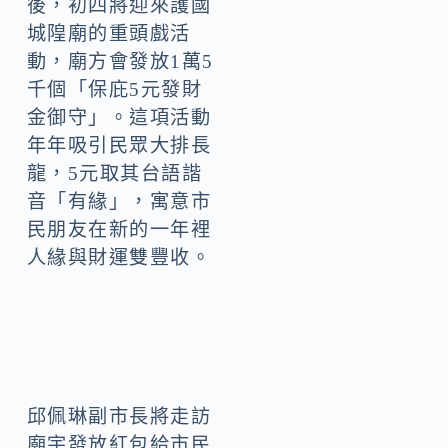
後，初四將迎來護國
城隍廟的重頭戲活
動，廟方會發放1萬5
千個「保庇5元發財
金御守」。這項活動
年年吸引民眾大排長
龍，5元取其台語諧
音「有緣」，寓意市
民朋友在新的一年裡
人緣與財運雙豐收。
邱佩琳副市長將走訪
廟宇發放紅包給市民