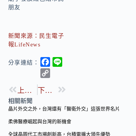
朋友
新聞來源：民生電子
報LifeNews
F
Li
分享連結：
ac
n
C
e
e
o
b
上一篇
下一篇
p
o
y
相關新聞
o
晶片外交之外，台灣還有「醫衛外交」這張世界名片
Li
k
n
柔佛醫療崛起與台灣的新機會
k
全球晶圓代工市場創新高，台積電擴大領先優勢