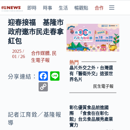
即時
時事
生活
暢觀點
合作媒體
迎春接福 基隆市
政府邀市民走春拿
紅包
2025 /
合作媒體
,
民
01 / 26
生電子報
熱門
晶片外交之外，台灣還
F
Li
有「醫衛外交」這張世
分享連結：
界名片
ac
n
C
民生電子報
e
e
o
b
p
彰化優質食品前進國
o
y
際 「食食在在彰化
記者江育銓／基隆報
館」台北食品展秀產業
o
Li
導
實力