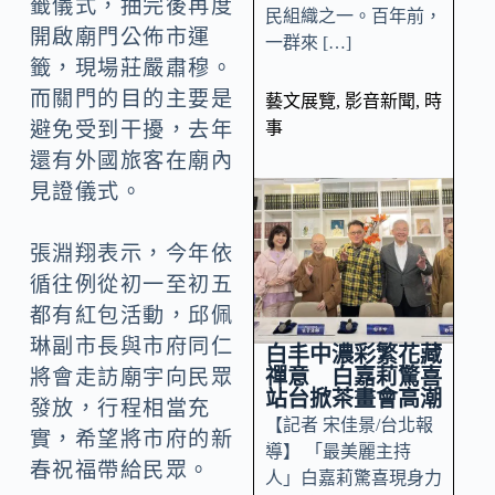
籤儀式，抽完後再度
民組織之一。百年前，
開啟廟門公佈市運
一群來 […]
籤，現場莊嚴肅穆。
而關門的目的主要是
藝文展覽
,
影音新聞
,
時
事
避免受到干擾，去年
還有外國旅客在廟內
見證儀式。
張淵翔表示，今年依
循往例從初一至初五
都有紅包活動，邱佩
琳副市長與市府同仁
白丰中濃彩繁花藏
禪意 白嘉莉驚喜
將會走訪廟宇向民眾
站台掀茶畫會高潮
發放，行程相當充
【記者 宋佳景/台北報
實，希望將市府的新
導】 「最美麗主持
春祝福帶給民眾。
人」白嘉莉驚喜現身力