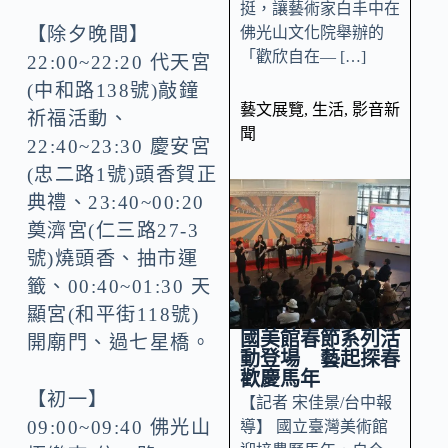
挺，讓藝術家白丰中在
佛光山文化院舉辦的
【除夕晚間】
「歡欣自在— […]
22:00~22:20 代天宮
(中和路138號)敲鐘
藝文展覽
,
生活
,
影音新
祈福活動、
聞
22:40~23:30 慶安宮
(忠二路1號)頭香賀正
典禮、23:40~00:20
奠濟宮(仁三路27-3
號)燒頭香、抽市運
籤、00:40~01:30 天
顯宮(和平街118號)
國美館春節系列活
開廟門、過七星橋。
動登場 藝起探春
歡慶馬年
【初一】
【記者 宋佳景/台中報
09:00~09:40 佛光山
導】 國立臺灣美術館