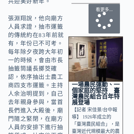
共迎美好新年。
看更多...
張淵翔說，他向廟方
人員求證，抽市運籤
的傳統約在83年前就
有，年份已不可考。
每年除夕夜跨大年初
一的時候，會由市長
抽籤筒議長擲筊確
認，依序抽出士農工
一場農民運動、一
商四支市運籤。主持
個家庭的堅持 臺
人余治明提到，自己
灣農民組合百年特
去年親身參與，當首
展登場
【記者 宋佳景/台中報
長們進入大殿後，廟
導】 1926年成立的
門隨之緊閉，在廟方
「臺灣農民組合」，是
人員的安排下進行抽
臺灣近代規模最大的農