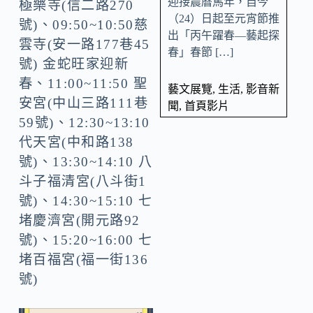
迎接農曆馬年，自今
極樂寺(信二路270
（24）日起至元宵節推
號)、09:50~10:50慈
出「丙午躍春—藝起探
雲寺(安一路177巷45
春」春節 […]
號) 金蛇旺家迎新
春、11:00~11:50 聖
藝文展覽
,
生活
,
影音新
安宮(中山三路111巷
聞
,
首頁影片
59號)、12:30~13:10
代天宮(中和路138
號)、13:30~14:10 八
斗子福清宮(八斗街1
號)、14:30~15:10 七
堵慶濟宮(開元路92
號)、15:20~16:00 七
堵百福宮(福一街136
號)