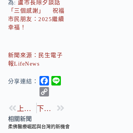
為:
盧市長除夕談話
「三個感謝」 祝福
市民朋友：2025繼續
幸福！
新聞來源：民生電子
報LifeNews
F
Li
分享連結：
ac
n
C
e
e
o
b
上一篇
下一篇
p
o
y
相關新聞
o
柔佛醫療崛起與台灣的新機會
Li