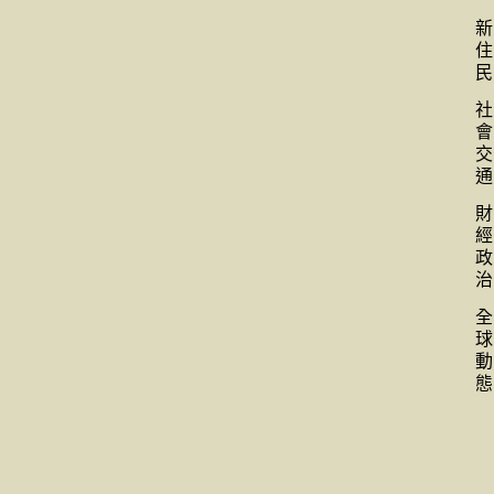
新
住
民
社
會
交
通
財
經
政
治
全
球
動
態