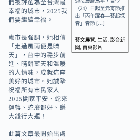
迎接農曆馬年，自今
們被評選為全台灣最
（24）日起至元宵節推
幸福的城市，2025我
出「丙午躍春—藝起探
們要繼續幸福。
春」春節 […]
盧市長強調，她相信
藝文展覽
,
生活
,
影音新
「走過風雨便是晴
聞
,
首頁影片
天」，台中的穩步前
進、晴朗藍天和溫暖
的人情味，成就這座
美好的城市。她誠摯
祝福所有市民家人
2025闔家平安、蛇來
運轉、蛇麼都好、賺
大錢行大運！
此篇文章最開始出處