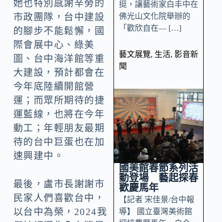
她也特別感謝辛勞的
挺，讓藝術家白丰中在
佛光山文化院舉辦的
市政團隊，台中建設
「歡欣自在— […]
的腳步不能鬆懈，國
際會展中心、綠美
藝文展覽
,
生活
,
影音新
圖、台中海洋館等重
聞
大建設，預計都會在
今年底陸續開館營
運；而眾所期待的捷
運藍線，也將在今年
動工；年輕朋友最期
待的台中巨蛋也在加
速興建中。
國美館春節系列活
動登場 藝起探春
最後，盧市長謝謝市
歡慶馬年
民家人們喜歡台中，
【記者 宋佳景/台中報
以台中為榮，2024我
導】 國立臺灣美術館