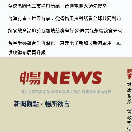
k
n
全球晶圓代工市場創新高，台積電擴大領先優勢
k
台海有事，世界有事：從香格里拉對話看全球共同利益
蔬食教育論壇於新加坡慈濟舉行 跨界共探永續飲食未來
台星半導體合作再深化 京元電子新加坡新廠啟用 AI
供應鏈布局再升級
健
康
醫
藥
新聞觀點，暢所欲言
警
政
司
法