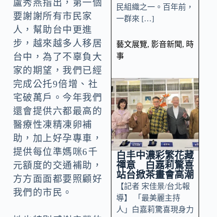
盧秀燕指出，第一個
民組織之一。百年前，
要謝謝所有市民家
一群來 […]
人，幫助台中更進
步，越來越多人移居
藝文展覽
,
影音新聞
,
時
事
台中，為了不辜負大
家的期望，我們已經
完成公托9倍增、社
宅破萬戶。今年我們
還會提供六都最高的
醫療性凍精凍卵補
助，加上好孕專車，
提供每位準媽咪6千
白丰中濃彩繁花藏
禪意 白嘉莉驚喜
元額度的交通補助，
站台掀茶畫會高潮
方方面面都要照顧好
【記者 宋佳景/台北報
我們的市民。
導】 「最美麗主持
人」白嘉莉驚喜現身力