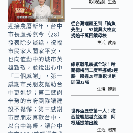
o
Li
影視戲劇
,
生活
k
n
k
從台灣罐頭王到「鮪魚
迎接農曆新年，台中
先生」 92歲興大校友
市長盧秀燕今（28）
捐逾千萬回饋母校
發表除夕談話，祝福
生活
,
教育
市民家人闔家平安，
也向值勤中的城市英
維京戰吼震撼全球！哈
雄致敬，並說出心中
蘭德梅開二度率挪威2連
「三個感謝」，第一
勝 睽違28年重返世足
即闖32強
感謝市民朋友幫助台
生活
,
體育
中更進步；第二感謝
辛勞的市府團隊讓建
設不鬆懈；第三感謝
世界盃歷史第一人！梅
西雙響超越克洛澤 阿
市民朋友喜歡台中、
根廷提前出線
以台中為榮，讓台中
生活
,
體育