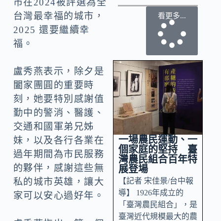
市在2024被評選為全
台灣最幸福的城市，
看更多...
2025 還要繼續幸
福。
盧秀燕表示，除夕是
闔家團圓的重要時
刻，她要特別感謝值
勤中的警消、醫護、
交通和國軍弟兄姊
一場農民運動、一
妹，以及各行各業在
個家庭的堅持 臺
過年期間為市民服務
灣農民組合百年特
的夥伴，感謝這些無
展登場
【記者 宋佳景/台中報
私的城市英雄，讓大
導】 1926年成立的
家可以安心過好年。
「臺灣農民組合」，是
臺灣近代規模最大的農