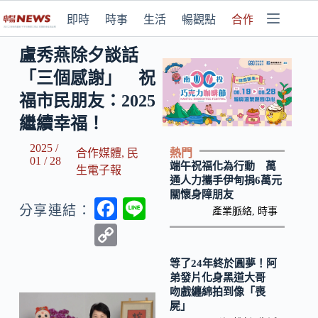
即時
時事
生活
暢觀點
合作媒體
盧秀燕除夕談話
「三個感謝」 祝
福市民朋友：2025
繼續幸福！
2025 /
熱門
合作媒體
,
民
01 / 28
端午祝福化為行動 萬
生電子報
通人力攜手伊甸捐6萬元
關懷身障朋友
F
Li
分享連結：
產業脈絡
,
時事
ac
n
C
e
e
o
等了24年終於圓夢！阿
b
p
弟發片化身黑道大哥
吻戲纏綿拍到像「喪
o
y
屍」