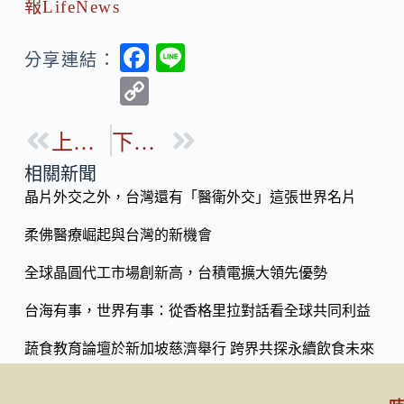
報LifeNews
F
Li
分享連結：
ac
n
C
e
e
o
b
上一篇
下一篇
p
o
y
相關新聞
o
晶片外交之外，台灣還有「醫衛外交」這張世界名片
Li
k
n
柔佛醫療崛起與台灣的新機會
k
全球晶圓代工市場創新高，台積電擴大領先優勢
台海有事，世界有事：從香格里拉對話看全球共同利益
蔬食教育論壇於新加坡慈濟舉行 跨界共探永續飲食未來