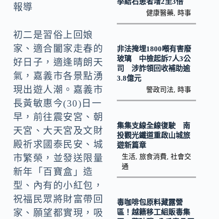
o
Li
季結石患者增2至3倍
報導
健康醫藥
,
時事
k
n
k
初二是習俗上回娘
家、適合闔家走春的
非法掩埋1800噸有害廢
玻璃 中檢起訴7人3公
好日子，適逢晴朗天
司 涉詐領回收補助逾
氣，嘉義市各景點湧
3.8億元
現出遊人潮。嘉義市
警政司法
,
時事
長黃敏惠今(30)日一
早，前往震安宮、朝
集集支線全線復駛 南
天宮、大天宮及文財
投觀光鐵道重啟山城旅
殿祈求國泰民安、城
遊新篇章
生活
,
旅食消費
,
社會交
市繁榮，並發送限量
通
新年「百寶盒」造
型、內有的小紅包，
祝福民眾將財富帶回
毒咖啡包原料藏露營
家、願望都實現，吸
區！越籍移工組販毒集