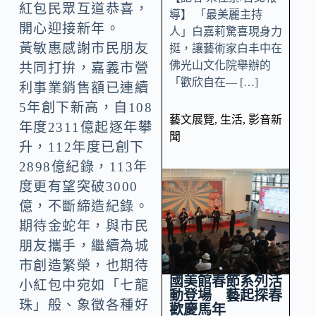
紅包民眾互道恭喜，
導】 「最美麗主持
開心迎接新年。
人」白嘉莉驚喜現身力
黃敏惠感謝市民朋友
挺，讓藝術家白丰中在
佛光山文化院舉辦的
共同打拚，嘉義市營
「歡欣自在— […]
利事業銷售額已連續
5年創下新高，自108
藝文展覽
,
生活
,
影音新
年度2311億起逐年攀
聞
升，112年度已創下
2898億紀錄，113年
度更有望突破3000
億，不斷締造紀錄。
期待金蛇年，與市民
朋友攜手，繼續為城
市創造繁榮，也期待
國美館春節系列活
小紅包中宛如「七龍
動登場 藝起探春
珠」般、象徵各種好
歡慶馬年