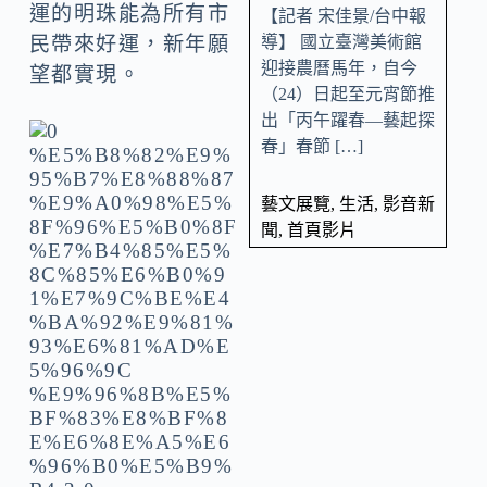
運的明珠能為所有市
【記者 宋佳景/台中報
導】 國立臺灣美術館
民帶來好運，新年願
迎接農曆馬年，自今
望都實現。
（24）日起至元宵節推
出「丙午躍春—藝起探
春」春節 […]
藝文展覽
,
生活
,
影音新
聞
,
首頁影片