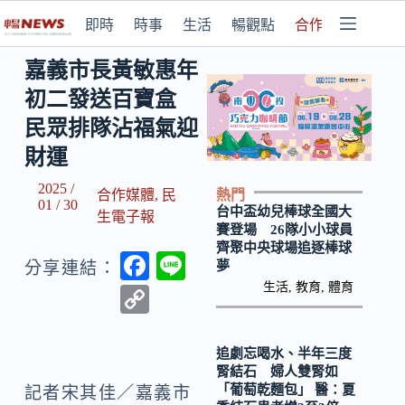
即時
時事
生活
暢觀點
合作媒體
嘉義市長黃敏惠年
初二發送百寶盒
民眾排隊沾福氣迎
財運
2025 /
熱門
合作媒體
,
民
01 / 30
台中盃幼兒棒球全國大
生電子報
賽登場 26隊小小球員
齊聚中央球場追逐棒球
F
Li
夢
分享連結：
ac
n
生活
,
教育
,
體育
C
e
e
o
b
p
追劇忘喝水、半年三度
腎結石 婦人雙腎如
o
y
「葡萄乾麵包」 醫：夏
記者宋其佳／嘉義市