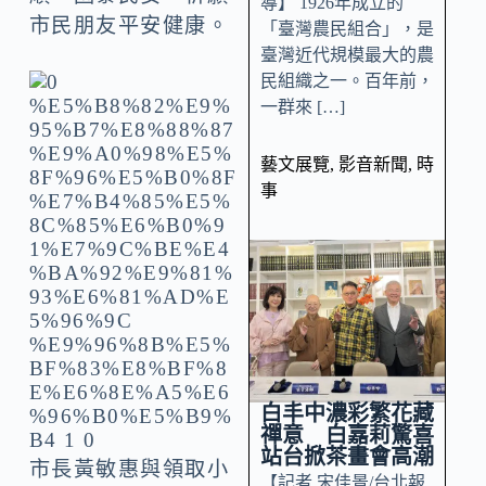
導】 1926年成立的
市民朋友平安健康。
「臺灣農民組合」，是
臺灣近代規模最大的農
民組織之一。百年前，
一群來 […]
藝文展覽
,
影音新聞
,
時
事
白丰中濃彩繁花藏
禪意 白嘉莉驚喜
站台掀茶畫會高潮
市長黃敏惠與領取小
【記者 宋佳景/台北報