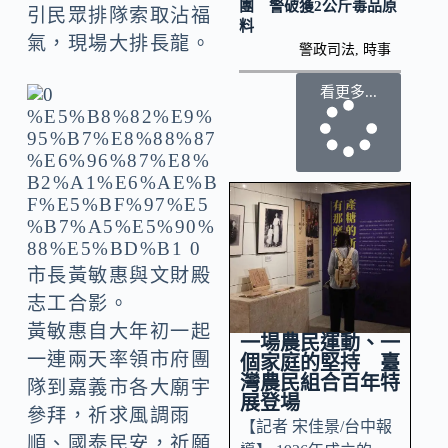
團 警破獲2公斤毒品原
引民眾排隊索取沾福
料
氣，現場大排長龍。
警政司法
,
時事
看更多...
市長黃敏惠與文財殿
志工合影。
黃敏惠自大年初一起
一場農民運動、一
一連兩天率領市府團
個家庭的堅持 臺
灣農民組合百年特
隊到嘉義市各大廟宇
展登場
參拜，祈求風調雨
【記者 宋佳景/台中報
順、國泰民安，祈願