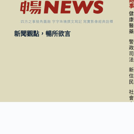
健
康
醫
藥
新聞觀點，暢所欲言
警
政
司
法
新
住
民
社
會
交
通
財
經
政